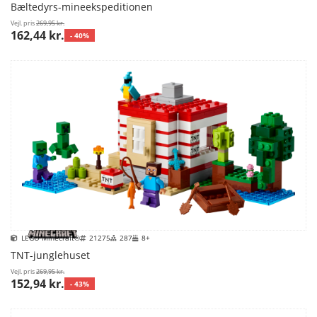
Bæltedyrs-mineekspeditionen
Vejl. pris
269,95 kr.
162,44 kr.
- 40%
LEGO Minecraft®
21275
287
8+
TNT-junglehuset
Vejl. pris
269,95 kr.
152,94 kr.
- 43%