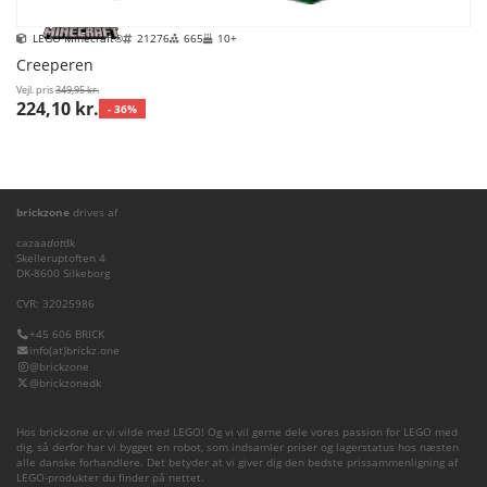
LEGO Minecraft®
21276
665
10+
Creeperen
Vejl. pris
349,95 kr.
224,10 kr.
- 36%
brickzone
drives af
cazaa
dot
dk
Skelleruptoften 4
DK-8600 Silkeborg
CVR: 32025986
+45 606 BRICK
info(at)brickz.one
@brickzone
@brickzonedk
Hos brickzone er vi vilde med LEGO! Og vi vil gerne dele vores passion for LEGO med
dig, så derfor har vi bygget en robot, som indsamler priser og lagerstatus hos næsten
alle danske forhandlere. Det betyder at vi giver dig den bedste prissammenligning af
LEGO-produkter du finder på nettet.