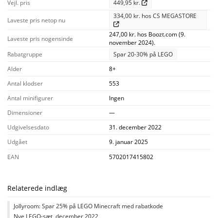
Vejl. pris
449,95 kr.
334,00 kr. hos CS MEGASTORE
Laveste pris netop nu
247,00 kr. hos Boozt.com (9.
Laveste pris nogensinde
november 2024).
Rabatgruppe
Spar 20-30% på LEGO
Alder
8+
Antal klodser
553
Antal minifigurer
Ingen
Dimensioner
—
Udgivelsesdato
31. december 2022
Udgået
9. januar 2025
EAN
5702017415802
Relaterede indlæg
Jollyroom: Spar 25% på LEGO Minecraft med rabatkode
Nye LEGO-sæt, december 2022