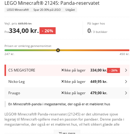
LEGO Minecraft® 21245: Panda-reservatet
LEGO Minecraft®
Spar 20-30% på LEGO
Udgået
Vejl. pris
449,95 kr.
På lager hos
334,00 kr.
0
- 26%
Fra
/ 3 butikker
Prisen er omkring gennemsnittet
247 kr.
450 kr.
CS MEGASTORE
Ikke på lager
334,00 kr.
- 26%
Nicko-Leg
Ikke på lager
449,95 kr.
Fruugo
Ikke på lager
479,00 kr.
En Minecraft®-panda i megastørrelse, der også er et møbleret hus
LEGO® Minecraft® Panda-reservatet (21245) er det ultimative sjove
legetøj til Minecraft-spillere med en passion for pandaer. Denne panda i
megastørrelse, der også er et møbleret hus, vil helt sikkert glæde alle
spillere fra 8 år. Et hus, der ligner og bevæger sig som en panda
Læs mere