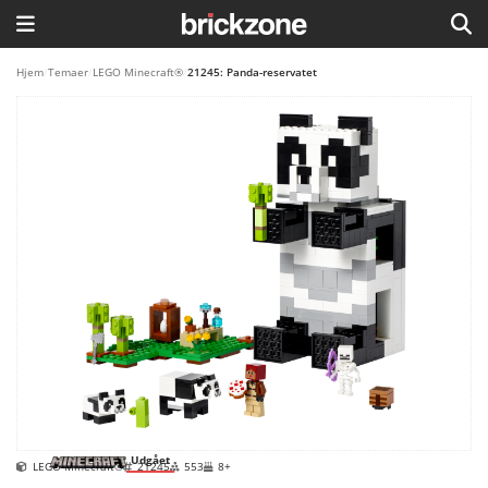
HJEM
Hjem
/
Temaer
/
LEGO Minecraft®
/
21245: Panda-reservatet
TEMAER
BLOG
LEGO FAVORITTER
Udgået
LEGO Minecraft®
21245
553
8+