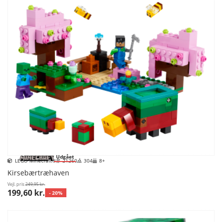
Udgået
LEGO Minecraft®
21260
304
8+
Kirsebærtræhaven
Vejl. pris
249,95 kr.
199,60 kr.
- 20%