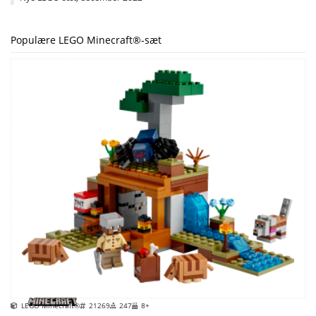
Populære LEGO Minecraft®-sæt
LEGO Minecraft®
21269
247
8+