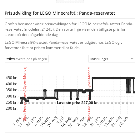
Det 3-etagers pandaformede hus, børn selv kan bygge, kan åbnes bagpå,
så de kan få adgang til de møblerede rum indeni. Pga. den leddelte
konstruktion, bl.a. et hængslet hoved, kan pandahuset placeres enten
Prisudvikling for LEGO Minecraft®: Panda-reservatet
stående oprejst, på alle fire eller siddende. I alle tilfælde kan interiøret i
rummene omdannes tilsvarende. Figurerne omfatter en jungleeventyrer,
Grafen herunder viser prisudviklingen for LEGO Minecraft®-sættet Panda-
panda, pandaunge og et fjendtligt skelet, som børn kan kæmpe mod. Uden
reservatet (modelnr. 21245). Den sorte linje viser den billigste pris for
for hovedbygningen er en bambusjungle, hvor spillere kan fortabe sig i et
sættet på den pågældende dag.
populært Minecraft-tidsfordriv – at give pandaerne kage. Som ekstra
LEGO Minecraft®-sættet Panda-reservatet er udgået hos LEGO og vi
digitalt sjov indeholder LEGO Builder appen intuitive zoom- og
forventer ikke at prisen kommer til at falde.
drejeværktøjer, så børn kan visualisere deres model, mens de bygger.
Laveste pris på dagen
Indstillinger