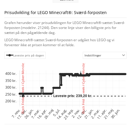
af et diamantsværd
Børn kan bygge en kæmpestor diamantsværd-base i en bjergside og
forsvare den mod angreb fra fjendtlige mobs. Basen indeholder et bord, en
Prisudvikling for LEGO Minecraft®: Sværd-forposten
småkage og en jukeboks, hvor de kan "afspille" en plade. Udenfor står en
skildvagt og en vogterkriger vagt. Der er ekstra ildkraft i 2 skydere, som er
Grafen herunder viser prisudviklingen for LEGO Minecraft®-sættet Sværd-
placeret foran på basen. De fjendtlige mobs er en Creeper™ og et skelet.
forposten (modelnr. 21244). Den sorte linje viser den billigste pris for
Venligtsindede mobs er en gris og en allay med folievinger. Et håndtag
sættet på den pågældende dag.
nederst på tårnet udløser en eksplosion, der får en del af konstruktionen til
LEGO Minecraft®-sættet Sværd-forposten er udgået hos LEGO og vi
at falde sammen. Som ekstra digitalt sjov indeholder LEGO Builder appen
forventer ikke at prisen kommer til at falde.
intuitive zoom- og drejeværktøjer, så børn kan visualisere deres model,
mens de bygger.
Laveste pris på dagen
Indstillinger