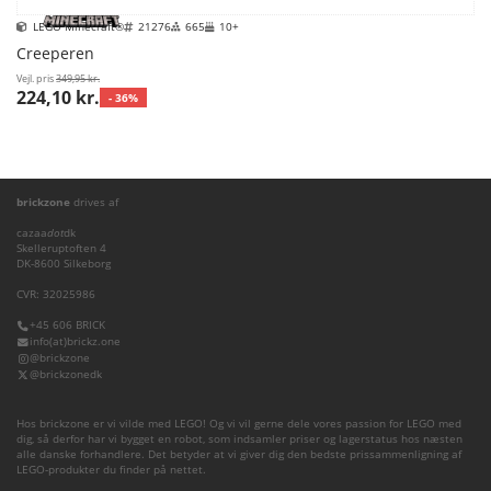
LEGO Minecraft®
21276
665
10+
Creeperen
Vejl. pris
349,95 kr.
224,10 kr.
- 36%
brickzone
drives af
cazaa
dot
dk
Skelleruptoften 4
DK-8600 Silkeborg
CVR: 32025986
+45 606 BRICK
info(at)brickz.one
@brickzone
@brickzonedk
Hos brickzone er vi vilde med LEGO! Og vi vil gerne dele vores passion for LEGO med
dig, så derfor har vi bygget en robot, som indsamler priser og lagerstatus hos næsten
alle danske forhandlere. Det betyder at vi giver dig den bedste prissammenligning af
LEGO-produkter du finder på nettet.