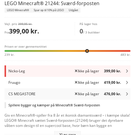
LEGO Minecraft® 21244: Sværd-forposten
LEGO Minecraft®
Spar op til 10% på LEGO
Udgået
Vejl. pris
399,95 kr.
På lager hos
399,00 kr.
0
Fra
/ 3 butikker
Prisen er over gennemsnittet
239 kr.
483 kr.
Nicko-Leg
Ikke på lager
399,00 kr.
Fruugo
Ikke på lager
419,00 kr.
CS MEGASTORE
Ikke på lager
476,00 kr.
Spillere bygger og kæmper på Minecraft® Sværd-forposten
Giv en Minecraft®-spiller fra 8 år et ikonisk diamantsværd – i kæmpe skala!
LEGO® Minecraft sættet Sværd-forposten (21244) bruger det dyrebare
våben som design til en supercool base, hvor børn kan bygge en
afslapningszone og udkæmpe eksplosive kampe. Lege- og udstillingsmodel
Læs mere