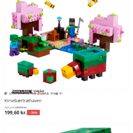
Udgået
LEGO Minecraft®
21260
304
8+
Kirsebærtræhaven
Vejl. pris
249,95 kr.
199,60 kr.
- 20%