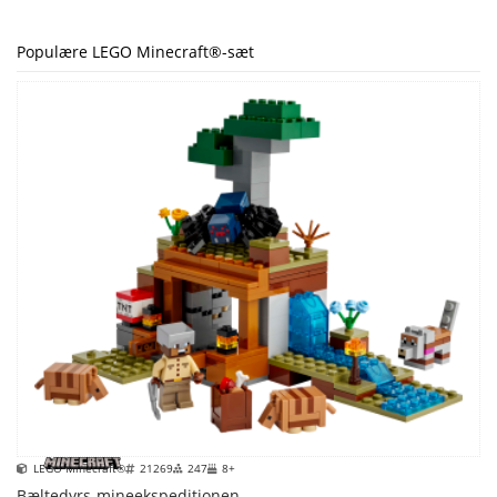
Populære LEGO Minecraft®-sæt
LEGO Minecraft®
21269
247
8+
Bæltedyrs-mineekspeditionen