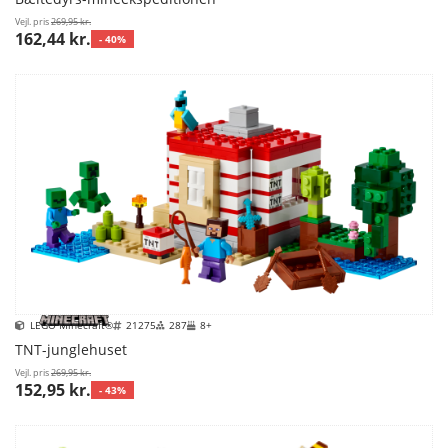
Vejl. pris
269,95 kr.
162,44 kr.
- 40%
LEGO Minecraft®
21275
287
8+
TNT-junglehuset
Vejl. pris
269,95 kr.
152,95 kr.
- 43%