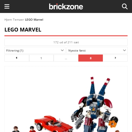
HJEM
Hjem
/
Temaer
/
LEGO Marvel
LEGO MARVEL
TEMAER
172 ud af 211 sæt
BLOG
Filtrering (1)
Nyeste først
LEGO FAVORITTER
1
…
8