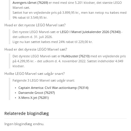
Avengers-tårnet (76269)
er med med sine 5.201 klodser, det største LEGO
Marvel-sæt.
Sættet har en vejledende pris på 3.899,95 kr., men kan netop nu købes med
9% rabat til 3.549,95 kr.
Hvad er det nyeste LEGO Marvel sæt?
Det nyeste LEGO Marvel-sæt er
LEGO ǀ Marvel Julekalender 2026 (76340)
-
det udkom d. 31. juli 2026.
Lige nu kan sættet købes med 24% rabat til 229,00 kr.
Hvad er det dyreste LEGO Marvel sæt?
Det dyreste LEGO Marvel-sæt er
Hulkbuster​ (76210)
med en vejledende pris
på 4.299,95 kr. - det udkom d. 4. november 2022. Sættet indeholder 4.049
klodser.
Hvilke LEGO Marvel sæt udgår snart?
Følgende 3 LEGO Marvel sæt udgår snart:
Captain America: Civil War-actionkamp (76314)
Dansende Groot (76297)
X-Mens X-jet (76281)
Relaterede blogindlæg
Ingen blogindlæg endnu.