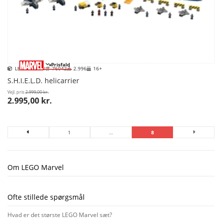
Prisfald
LEGO Marvel
76042
2.996
16+
S.H.I.E.L.D. helicarrier
Vejl. pris
2.999,00 kr.
2.995,00 kr.
1
…
8
Om LEGO Marvel
Ofte stillede spørgsmål
Hvad er det største LEGO Marvel sæt?