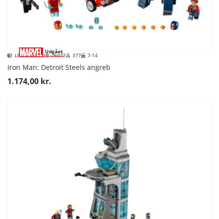
Udgået
LEGO Marvel
76077
377
7-14
Iron Man: Detroit Steels angreb
1.174,00 kr.