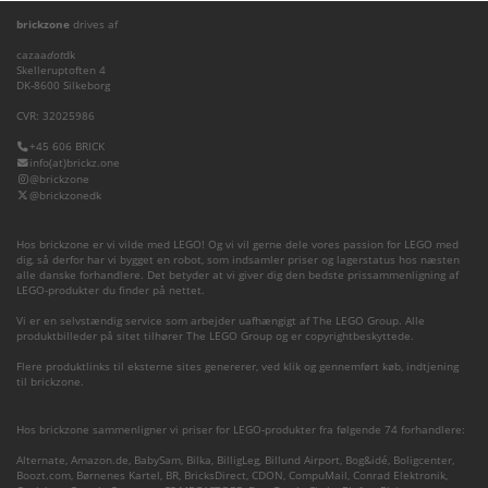
brickzone
drives af
cazaa
dot
dk
Skelleruptoften 4
DK-8600 Silkeborg
CVR: 32025986
+45 606 BRICK
info(at)brickz.one
@brickzone
@brickzonedk
Hos brickzone er vi vilde med LEGO! Og vi vil gerne dele vores passion for LEGO med
dig, så derfor har vi bygget en robot, som indsamler priser og lagerstatus hos næsten
alle danske forhandlere. Det betyder at vi giver dig den bedste prissammenligning af
LEGO-produkter du finder på nettet.
Vi er en selvstændig service som arbejder uafhængigt af The LEGO Group. Alle
produktbilleder på sitet tilhører The LEGO Group og er copyrightbeskyttede.
Flere produktlinks til eksterne sites genererer, ved klik og gennemført køb, indtjening
til brickzone.
Hos brickzone sammenligner vi priser for LEGO-produkter fra følgende 74 forhandlere:
Alternate
,
Amazon.de
,
BabySam
,
Bilka
,
BilligLeg
,
Billund Airport
,
Bog&idé
,
Boligcenter
,
Boozt.com
,
Børnenes Kartel
,
BR
,
BricksDirect
,
CDON
,
CompuMail
,
Conrad Elektronik
,