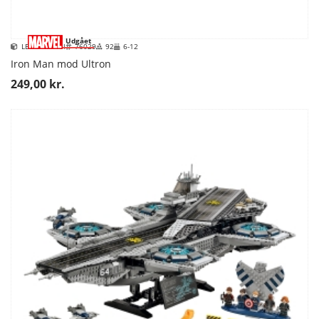
Udgået
LEGO Marvel
76029
92
6-12
Iron Man mod Ultron
249,00 kr.