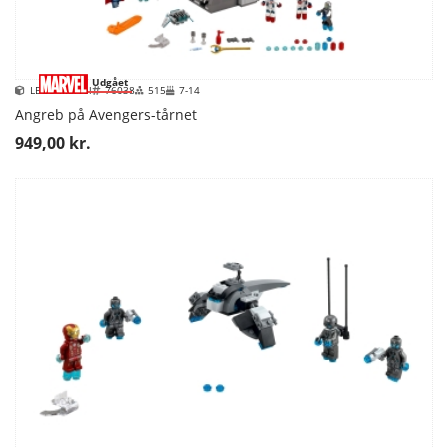
Udgået
LEGO Marvel
76038
515
7-14
Angreb på Avengers-tårnet
949,00 kr.