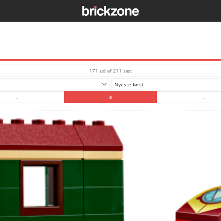
171 ud af 211 sæt
Nyeste først
…
3
…