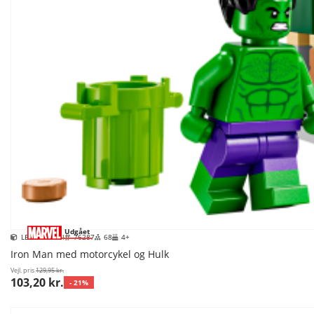
Udgået
LEGO Marvel
76287
68
4+
Iron Man med motorcykel og Hulk
Vejl. pris
129,95 kr.
103,20 kr.
- 21%