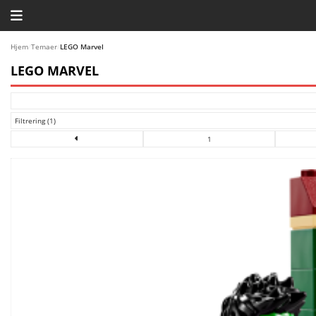
HJEM
Hjem
/
Temaer
/
LEGO Marvel
LEGO MARVEL
TEMAER
BLOG
Filtrering (1)
LEGO FAVORITTER
1