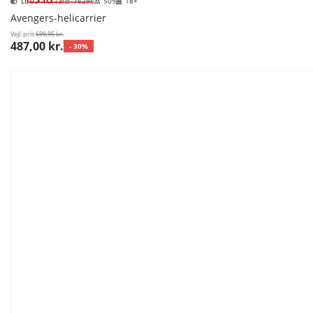
LEGO Marvel
76295
509
18+
Avengers-helicarrier
Vejl. pris
699,95 kr.
487,00 kr.
- 30%