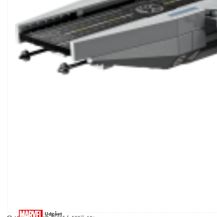
Udgået