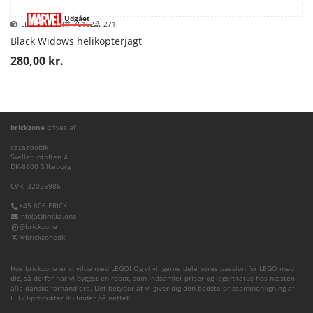
Udgået
LEGO Marvel
76162
271
Black Widows helikopterjagt
280,00 kr.
brickzone
drives af
cazaa
dot
dk
Skelleruptoften 4
DK-8600 Silkeborg
CVR: 32025986
+45 606 BRICK
info(at)brickz.one
@brickzone
@brickzonedk
Hos brickzone er vi vilde med LEGO! Og vi vil gerne dele vores passion for LEGO med
dig, så derfor har vi bygget en robot, som indsamler priser og lagerstatus hos næsten
alle danske forhandlere. Det betyder at vi giver dig den bedste prissammenligning af
LEGO-produkter du finder på nettet.