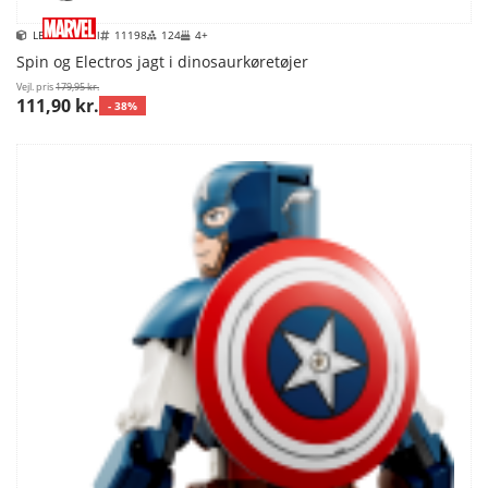
LEGO Marvel
11198
124
4+
Spin og Electros jagt i dinosaurkøretøjer
Vejl. pris
179,95 kr.
111,90 kr.
- 38%