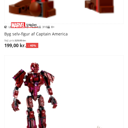
Udgået
LEGO Marvel
76258
310
8+
Byg selv-figur af Captain America
Vejl. pris
329,95 kr.
199,00 kr.
- 40%