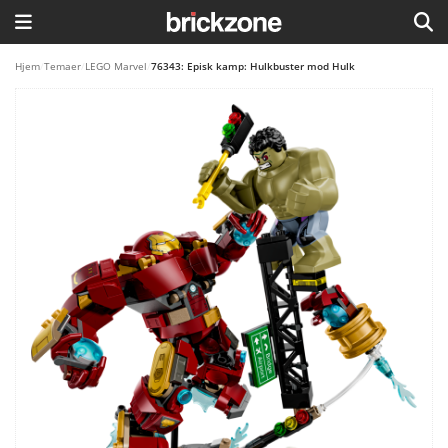
HJEM
Hjem
/
Temaer
/
LEGO Marvel
/
76343: Episk kamp: Hulkbuster mod Hulk
TEMAER
BLOG
LEGO FAVORITTER