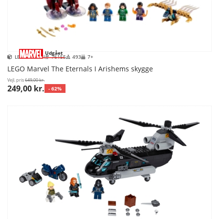
Udgået
LEGO Marvel
76155
493
7+
LEGO Marvel The Eternals I Arishems skygge
Vejl. pris
649,00 kr.
249,00 kr.
- 62%