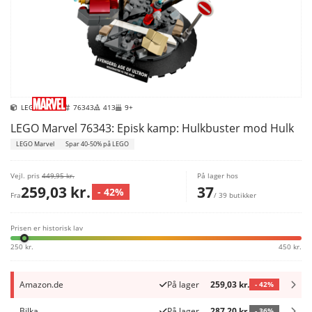
LEGO Marvel
76343
413
9+
LEGO Marvel 76343: Episk kamp: Hulkbuster mod Hulk
LEGO Marvel
Spar 40-50% på LEGO
Vejl. pris
449,95 kr.
På lager hos
259,03 kr.
37
- 42%
Fra
/ 39 butikker
Prisen er historisk lav
250 kr.
450 kr.
Amazon.de
På lager
259,03 kr.
- 42%
Bilka
På lager
287,20 kr.
- 36%