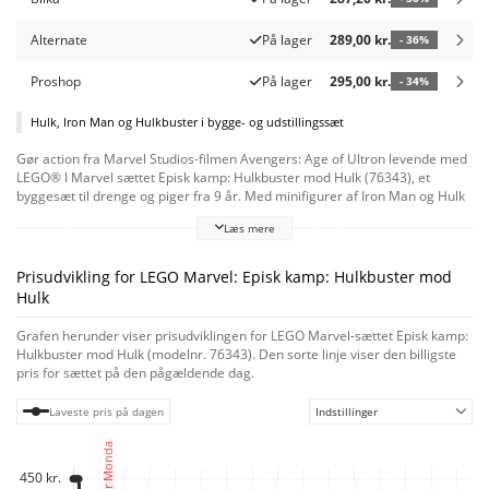
Alternate
På lager
289,00 kr.
- 36%
Proshop
På lager
295,00 kr.
- 34%
Hulk, Iron Man og Hulkbuster i bygge- og udstillingssæt
Gør action fra Marvel Studios-filmen Avengers: Age of Ultron levende med
LEGO® ǀ Marvel sættet Episk kamp: Hulkbuster mod Hulk (76343), et
byggesæt til drenge og piger fra 9 år. Med minifigurer af Iron Man og Hulk
samt den ikoniske Hulkbuster-rustning giver dette fantastiske byg-selv-sæt
Læs mere
børn uendelige muligheder for fantasifuld rolleleg og kreativ udstilling.Iron
Man kæmper mod Hulk ved hjælp af sin Hulkbuster-rustning i en
gadescene fyldt med murbrokker, sammenstyrtende stålkonstruktioner og
Prisudvikling for LEGO Marvel: Episk kamp: Hulkbuster mod
et trafiklys, som Hulk kan bruge som våben. Hulkbuster er fuldt leddelt for
Hulk
at give maksimal bevægelighed. Med en robust base og en navneplade kan
børn bruge deres model som dekoration på værelset eller tage
Grafen herunder viser prisudviklingen for LEGO Marvel-sættet Episk kamp:
minifigurerne af for at skabe deres egne superhelteeventyr. Sættet er en
Hulkbuster mod Hulk (modelnr. 76343). Den sorte linje viser den billigste
god gaveidé, og med LEGO Builder appen kan børn bygge med selvtillid –
pris for sættet på den pågældende dag.
zoome, dreje i 3D og følge deres fremskridt med letforståelig digital
vejledning. Byggesættet indeholder 413 elementer.
Laveste pris på dagen
Indstillinger