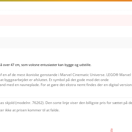
å over 47 cm, som voksne entusiaster kan bygge og udstille.
f en af de mest ikoniske genstande i Marvel Cinematic Universe. LEGO® Marvel Ca
r at byggearbejdet er afsluttet. Et symbol på det gode mod det onde
and med en navneplade. For at gøre det ekstra nemt findes der en digital version
 skjold (modelnr. 76262). Den sorte linje viser den billigste pris for sættet på
 ikke at prisen kommer til at falde.