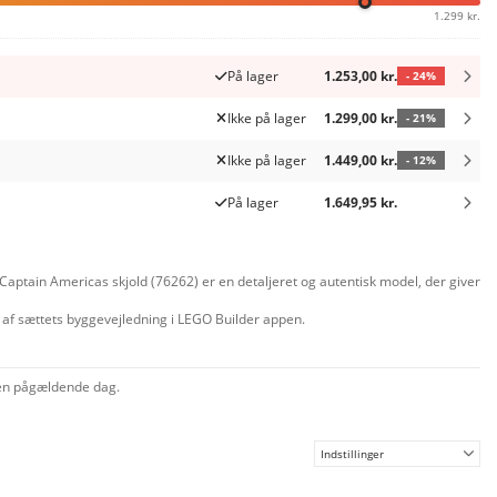
1.299 kr.
På lager
1.253,00 kr.
- 24%
Ikke på lager
1.299,00 kr.
- 21%
Ikke på lager
1.449,00 kr.
- 12%
På lager
1.649,95 kr.
ptain Americas skjold (76262) er en detaljeret og autentisk model, der giver
 af sættets byggevejledning i LEGO Builder appen.
 den pågældende dag.
Indstillinger