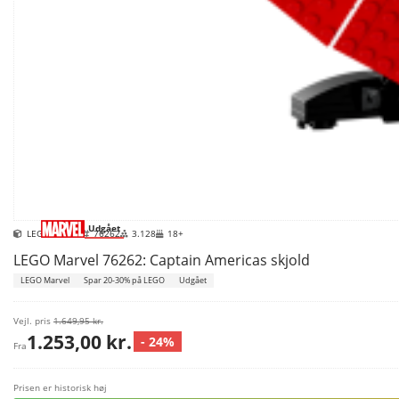
Udgået
LEGO Marvel
76262
3.128
18+
LEGO Marvel 76262: Captain Americas skjold
LEGO Marvel
Spar 20-30% på LEGO
Udgået
Vejl. pris
1.649,95 kr.
1.253,00 kr.
- 24%
Fra
Prisen er historisk høj