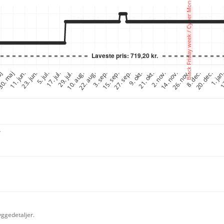
?
yggedetaljer.