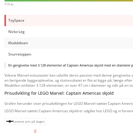
719 kr.
ToySpace
Nicko-Leg
Klodsbiksen
Snurretoppen
En gengivelse med 3.128 elementer af Captain Americas skjold med en diameter p
Voksne Marvel-entusiaster kan udstille deres passion med denne gengivelse a
en berigende byggeoplevelse, og slutresultatet er flot at kigge på, længe efte
Modellen omfatter 3.128 elementer, er over 47 cm i diameter og står på en st
Prisudvikling for LEGO Marvel: Captain Americas skjold
Grafen herunder viser prisudviklingen for LEGO Marvel-sættet Captain Americas
LEGO Marvel-sættet Captain Americas skjold er udgået hos LEGO og vi forventer
Laveste pris på dagen