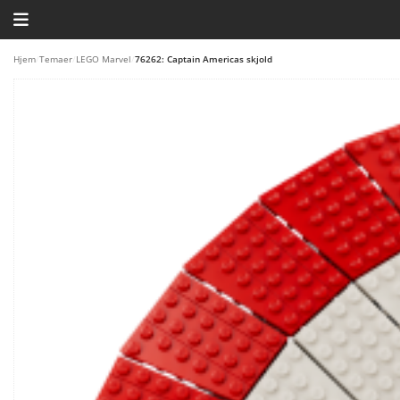
HJEM
Hjem
/
Temaer
/
LEGO Marvel
/
76262: Captain Americas skjold
TEMAER
BLOG
LEGO FAVORITTER