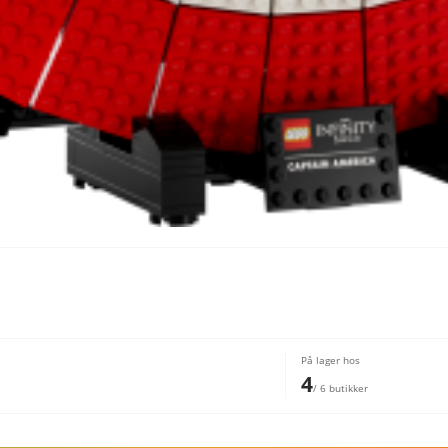
På lager hos
4
/ 6 butikker