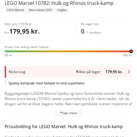
LEGO Marvel 10782: Hulk og Rhinos truck-kamp
LEGO Marvel
Ikke-nedsat LEGO
Udgået
Vejl. pris
179,95 kr.
På lager hos
179,95 kr.
0
Fra
/ 1 butikker
Prisen har aldrig været højere
90 kr.
180 kr.
Nicko-Leg
Ikke på lager
179,95 kr.
Spidey-kampsæt med fartøjer til små superhelte
Byggelegetøjet LEGO® Marvel Spidey og hans fantastiske venner Hulk og
Rhinos truck-kamp (10782) sætter superhelte fra 4 år i førersædet, når de
drager ud for at blive dagens helte. Børn kan genskabe scener inspireret af
den populære tv-serie fra Disney+, når de hjælper Spidey og Hulk med at
Læs mere
forpurre Rhinos bankkup. Børn vil elske at tilføje kampvognene i dette sæt
til deres samling. Begge monstertrucks har cool detaljer – Rhinos bil har
horn, mens Hulks bil har et par kæmpe næver klar til kamp. Gør det nemt at
Prisudvikling for LEGO Marvel: Hulk og Rhinos truck-kamp
bygge
4+-legesæt får børn i gang med at bygge hurtigt. Dette sæt omfatter 2