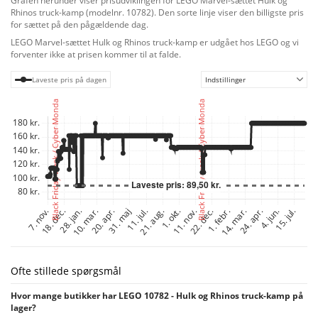
Grafen herunder viser prisudviklingen for LEGO Marvel-sættet Hulk og
bilbunde, så børn hurtigt kan komme til at lege – de behøver ikke engang at
Rhinos truck-kamp (modelnr. 10782). Den sorte linje viser den billigste pris
gøre byggeriet færdigt først, fordi hver pose klodser indeholder en model
for sættet på den pågældende dag.
og en karakter. Enkel billedvejledning gør byggeriet nemt, selv for børn, der
LEGO Marvel-sættet Hulk og Rhinos truck-kamp er udgået hos LEGO og vi
endnu ikke kan læse. Voksne kan også tage del i den sjove oplevelse og
forventer ikke at prisen kommer til at falde.
bidrage med deres byggeviden for at hjælpe små Spider-Man-fans med at
blive mesterbyggere.
Laveste pris på dagen
Indstillinger
Ofte stillede spørgsmål
Hvor mange butikker har LEGO 10782 - Hulk og Rhinos truck-kamp på
lager?