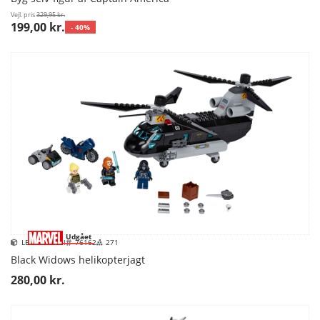
Vejl. pris
329,95 kr.
199,00 kr.
- 40%
Udgået
LEGO Marvel
76162
271
Black Widows helikopterjagt
280,00 kr.