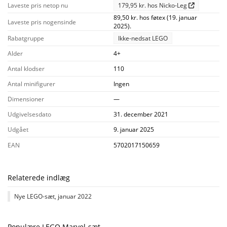
Laveste pris netop nu
179,95 kr. hos Nicko-Leg
89,50 kr. hos føtex (19. januar
Laveste pris nogensinde
2025).
Rabatgruppe
Ikke-nedsat LEGO
Alder
4+
Antal klodser
110
Antal minifigurer
Ingen
Dimensioner
—
Udgivelsesdato
31. december 2021
Udgået
9. januar 2025
EAN
5702017150659
Relaterede indlæg
Nye LEGO-sæt, januar 2022
Populære LEGO Marvel-sæt