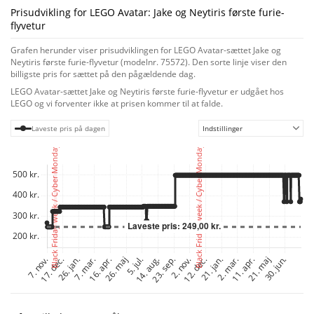
Pandoras miljø, hvor børn og familier kan udspille yndlingsscener eller
Prisudvikling for LEGO Avatar: Jake og Neytiris første furie-
skabe nye historier. Sæt flere sæt sammen (sælges separat) for at udvide
flyvetur
legemulighederne og bygge en unik version af Pandora. Betydningsfulde
na'vi-scener
Grafen herunder viser prisudviklingen for LEGO Avatar-sættet Jake og
LEGO Avatar sæt er fyldt med ikoniske karakterer og kendte steder, der
Neytiris første furie-flyvetur (modelnr. 75572). Den sorte linje viser den
giver børn en sjov legeoplevelse og spændende muligheder for
billigste pris for sættet på den pågældende dag.
historiefortælling. Modellerne ser også fantastiske ud på en hylde, med
LEGO Avatar-sættet Jake og Neytiris første furie-flyvetur er udgået hos
detaljerede omgivelser skabt til væsnerne, så ældre fans kan slappe af og
LEGO og vi forventer ikke at prisen kommer til at falde.
fokusere, mens de bygger det farverige univers.
Laveste pris på dagen
Indstillinger