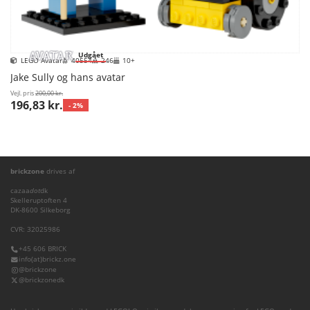
Udgået
LEGO Avatar
40554
246
10+
Jake Sully og hans avatar
Vejl. pris
200,00 kr.
196,83 kr.
- 2%
brickzone
drives af
cazaa
dot
dk
Skelleruptoften 4
DK-8600 Silkeborg
CVR: 32025986
+45 606 BRICK
info(at)brickz.one
@brickzone
@brickzonedk