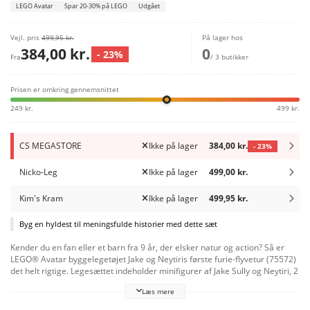
LEGO Avatar
Spar 20-30% på LEGO
Udgået
Vejl. pris
499,95 kr.
På lager hos
384,00 kr.
0
- 23%
Fra
/ 3 butikker
Prisen er omkring gennemsnittet
249 kr.
499 kr.
CS MEGASTORE
Ikke på lager
384,00 kr.
- 23%
Nicko-Leg
Ikke på lager
499,00 kr.
Kim's Kram
Ikke på lager
499,95 kr.
Byg en hyldest til meningsfulde historier med dette sæt
Kender du en fan eller et barn fra 9 år, der elsker natur og action? Så er
LEGO® Avatar byggelegetøjet Jake og Neytiris første furie-flyvetur (75572)
det helt rigtige. Legesættet indeholder minifigurer af Jake Sully og Neytiri, 2
bevægelige furiefigurer (ikraner) samt et område af Halleluja-bjergene
Læs mere
med selvlysende elementer. Fantasifuld actionleg for én eller flere
Inspirer et barns eller en filmfans kreativitet med et sæt, der afspejler