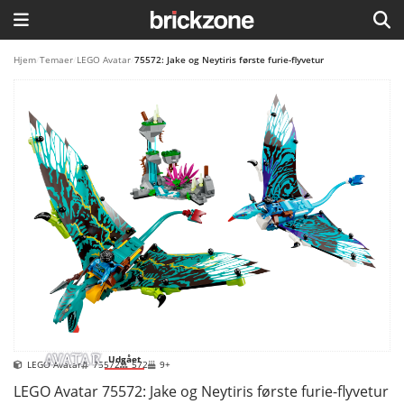
HJEM
Hjem
/
Temaer
/
LEGO Avatar
/
75572: Jake og Neytiris første furie-flyvetur
TEMAER
BLOG
LEGO FAVORITTER
Udgået
LEGO Avatar
75572
572
9+
LEGO Avatar 75572: Jake og Neytiris første furie-flyvetur