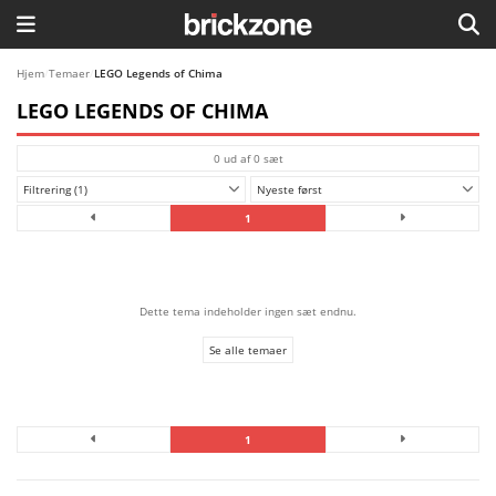
HJEM
Hjem
/
Temaer
/
LEGO Legends of Chima
LEGO LEGENDS OF CHIMA
TEMAER
0 ud af 0 sæt
BLOG
Filtrering (1)
Nyeste først
LEGO FAVORITTER
1
Dette tema indeholder ingen sæt endnu.
Se alle temaer
1