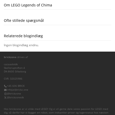
Om LEGO Legends of Chima
Ofte stillede spørgsmål
Relaterede blogindlæg
Ingen blogindlæg endnu.
brickzone
drives af
cazaa
dot
dk
Skelleruptoften 4
DK-8600 Silkeborg
CVR: 32025986
+45 606 BRICK
info(at)brickz.one
@brickzone
@brickzonedk
Hos brickzone er vi vilde med LEGO! Og vi vil gerne dele vores passion for LEGO med
dig, så derfor har vi bygget en robot, som indsamler priser og lagerstatus hos næsten