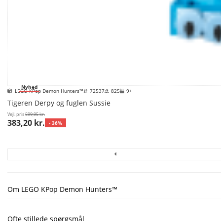
Nyhed
LEGO KPop Demon Hunters™
72537
825
9+
Tigeren Derpy og fuglen Sussie
Vejl. pris
599,95 kr.
383,20 kr.
- 36%
Om LEGO KPop Demon Hunters™
Ofte stillede spørgsmål