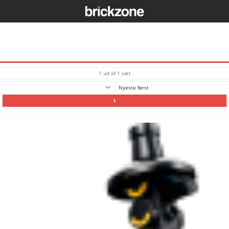
1 ud af 1 sæt
Nyeste først
1