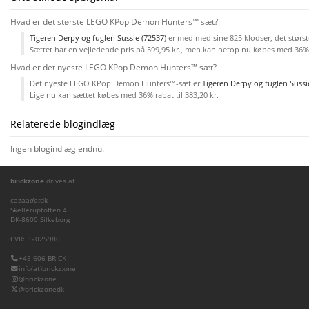
Hvad er det største LEGO KPop Demon Hunters™ sæt?
Tigeren Derpy og fuglen Sussie (72537)
er med med sine 825 klodser, det stø
Sættet har en vejledende pris på 599,95 kr., men kan netop nu købes med 36% r
Hvad er det nyeste LEGO KPop Demon Hunters™ sæt?
Det nyeste LEGO KPop Demon Hunters™-sæt er
Tigeren Derpy og fuglen Sussi
Lige nu kan sættet købes med 36% rabat til 383,20 kr.
Relaterede blogindlæg
Ingen blogindlæg endnu.
brickzone
drives af
cazaa
dot
dk
Skelleruptoften 4
DK-8600 Silkeborg
CVR: 32025986
+45 606 BRICK
info(at)brickz.one
@brickzone
@brickzonedk