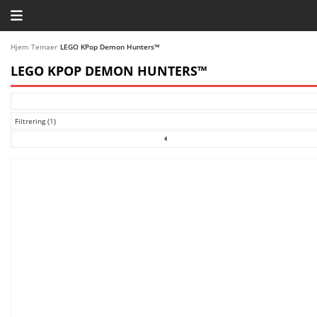
HJEM
Hjem
/
Temaer
/
LEGO KPop Demon Hunters™
LEGO KPOP DEMON HUNTERS™
TEMAER
BLOG
Filtrering (1)
LEGO FAVORITTER