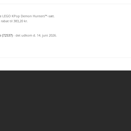
rste LEGO KPop Demon Hunters™-sæt.
abat til 383,20 kr.
e (72537)
- det udkom d. 14. juni 2026.