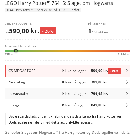
LEGO Harry Potter™ 76415: Slaget om Hogwarts
LEGO Harry Potter™
Spar 20-30% på LEGO
Udgået
Vejl. pris
799,95 kr.
På lager hos
590,00 kr.
1
- 26%
Fra
/ 6 butikker
Prisen er historisk lav
475 kr.
1.754 kr.
CS MEGASTORE
Ikke på lager
590,00 kr.
- 26%
Nicko-Leg
Ikke på lager
799,00 kr.
Luksusbaby
Ikke på lager
799,95 kr.
Fruugo
Ikke på lager
849,00 kr.
Byg en gårdsplads til den tryllebindende sidste kamp fra Harry Potter og
Dødsregalierne - del 2 med dette actionfyldte legesæt.
Genopfør Slaget om Hogwarts™ fra Harry Potter og Dødsregalierne – del 2