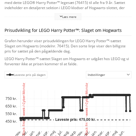
med dette LEGO® Harry Potter™ legesæt (76415) til alle fra 9 år. Sættet
indeholder en detaljeret sektion i LEGO klodser af Hogwarts-slottet, der
kan "ødelægges" under kampe mellem Voldemort™ og Harry Potter i
Læs mere
gården. Slotsmodulerne kan også omarrangeres til broen fra en anden
mindeværdig scene, og det modulære sæt kan kombineres med andre i
serien til et helt Hogwarts-slot. Fortryllende handling
Prisudvikling for LEGO Harry Potter™: Slaget om Hogwarts
Gør magiske historier levende med de 6 LEGO minifigurer samt en Nagini-
figur. Minifigurerne af Harry Potter og Voldemort har hver en tryllestav, der
Grafen herunder viser prisudviklingen for LEGO Harry Potter™-sættet
kan sættes LEGO elementer på for at skabe en effekt af at kaste
Slaget om Hogwarts (modelnr. 76415). Den sorte linje viser den billigste
besværgelser, og Neville Longbottom™ har Gryffindor™-sværdet. LEGO
pris for sættet på den pågældende dag.
Builder
LEGO Harry Potter™-sættet Slaget om Hogwarts er udgået hos LEGO og vi
Lad LEGO Builder appen guide børn på et intuitivt byggeeventyr, hvor de
forventer ikke at prisen kommer til at falde.
kan zoome ind på og dreje modeller i 3D, gemme sæt og holde styr på,
hvor langt de er kommet.
Laveste pris på dagen
Indstillinger