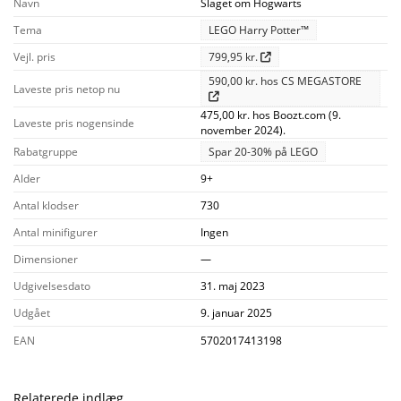
Navn
Slaget om Hogwarts
Tema
LEGO Harry Potter™
Vejl. pris
799,95 kr.
590,00 kr. hos CS MEGASTORE
Laveste pris netop nu
475,00 kr. hos Boozt.com (9.
Laveste pris nogensinde
november 2024).
Rabatgruppe
Spar 20-30% på LEGO
Alder
9+
Antal klodser
730
Antal minifigurer
Ingen
Dimensioner
—
Udgivelsesdato
31. maj 2023
Udgået
9. januar 2025
EAN
5702017413198
Relaterede indlæg