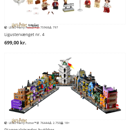
Udgået
LEGO Harry Potter™
75968
797
Ligustervænget nr. 4
699,00 kr.
LEGO Harry Potter™
76444
2.750
18+
Diagonalstrædes butikker