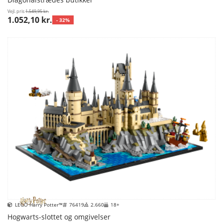
Vejl. pris
1.549,95 kr.
1.052,10 kr.
- 32%
LEGO Harry Potter™
76419
2.660
18+
Hogwarts-slottet og omgivelser