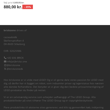
Vejl. pris
1.349,95 kr.
880,00 kr.
- 35%
brickzone
drives af
cazaa
dot
dk
Skelleruptoften 4
DK-8600 Silkeborg
CVR: 32025986
+45 606 BRICK
info(at)brickz.one
@brickzone
@brickzonedk
Hos brickzone er vi vilde med LEGO! Og vi vil gerne dele vores passion for LEGO med
dig, så derfor har vi bygget en robot, som indsamler priser og lagerstatus hos næsten
alle danske forhandlere. Det betyder at vi giver dig den bedste prissammenligning af
LEGO-produkter du finder på nettet.
Vi er en selvstændig service som arbejder uafhængigt af The LEGO Group. Alle
produktbilleder på sitet tilhører The LEGO Group og er copyrightbeskyttede.
Flere produktlinks til eksterne sites genererer, ved klik og gennemført køb, indtjening