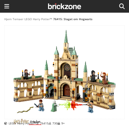
HJEM
Hjem
/
Temaer
/
LEGO Harry Potter™
/
76415: Slaget om Hogwarts
TEMAER
BLOG
LEGO FAVORITTER
Udgået
LEGO Harry Potter™
76415
730
9+