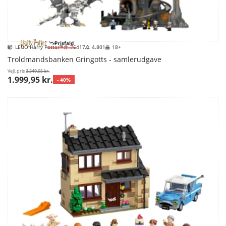
Prisfald
LEGO Harry Potter™
76417
4.801
18+
Troldmandsbanken Gringotts - samlerudgave
Vejl. pris
3.349,95 kr.
1.999,95 kr.
- 40%