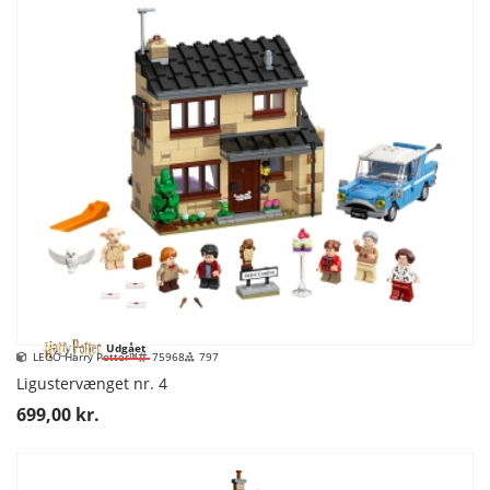
Udgået
LEGO Harry Potter™
75968
797
Ligustervænget nr. 4
699,00 kr.