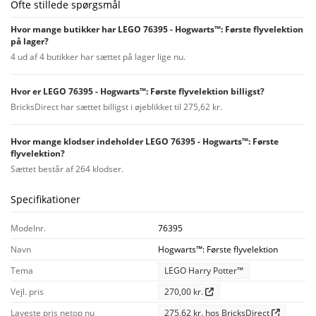
Ofte stillede spørgsmål
Hvor mange butikker har LEGO 76395 - Hogwarts™: Første flyvelektion
på lager?
4 ud af 4 butikker har sættet på lager lige nu.
Hvor er LEGO 76395 - Hogwarts™: Første flyvelektion billigst?
BricksDirect har sættet billigst i øjeblikket til 275,62 kr.
Hvor mange klodser indeholder LEGO 76395 - Hogwarts™: Første
flyvelektion?
Sættet består af 264 klodser.
Specifikationer
Modelnr.
76395
Navn
Hogwarts™: Første flyvelektion
Tema
LEGO Harry Potter™
Vejl. pris
270,00 kr.
Laveste pris netop nu
275,62 kr. hos BricksDirect