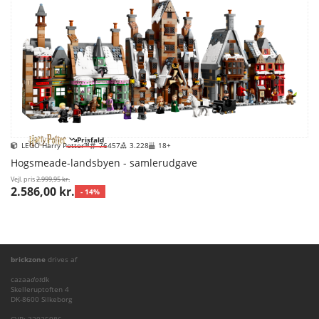
Prisfald
LEGO Harry Potter™
76457
3.228
18+
Hogsmeade-landsbyen - samlerudgave
Vejl. pris
2.999,95 kr.
2.586,00 kr.
- 14%
brickzone
drives af
cazaa
dot
dk
Skelleruptoften 4
DK-8600 Silkeborg