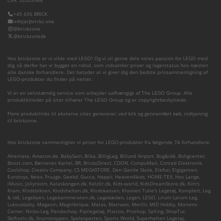
CVR: 32025986
+45 606 BRICK
info(at)brickz.one
@brickzone
@brickzonedk
Hos brickzone er vi vilde med LEGO! Og vi vil gerne dele vores passion for LEGO med
dig, så derfor har vi bygget en robot, som indsamler priser og lagerstatus hos næsten
alle danske forhandlere. Det betyder at vi giver dig den bedste prissammenligning af
LEGO-produkter du finder på nettet.
Vi er en selvstændig service som arbejder uafhængigt af The LEGO Group. Alle
produktbilleder på sitet tilhører The LEGO Group og er copyrightbeskyttede.
Flere produktlinks til eksterne sites genererer, ved klik og gennemført køb, indtjening
til brickzone.
Hos brickzone sammenligner vi priser for LEGO-produkter fra følgende 74 forhandlere:
Alternate
,
Amazon.de
,
BabySam
,
Bilka
,
BilligLeg
,
Billund Airport
,
Bog&idé
,
Boligcenter
,
Boozt.com
,
Børnenes Kartel
,
BR
,
BricksDirect
,
CDON
,
CompuMail
,
Conrad Elektronik
,
Coolshop
,
Creativ Company
,
CS MEGASTORE
,
Den Gamle Skole
,
Elefun
,
Elgiganten
,
Eurotoys
,
føtex
,
Fruugo
,
Geekd
,
Gucca
,
Happii
,
Heaven4kids
,
HOME-TEX
,
Hos Lange
,
iMusic
,
Jollyroom
,
Kalaskongen.dk
,
Kelz0r.dk
,
Kids-world
,
KidsDreamStore.dk
,
Kim's
Kram
,
Klodsbiksen
,
Klodshelten.dk
,
Klodskassen
,
Klovnen Tulle's Legetøj
,
Komplett
,
Leg
& idé
,
Legebyen
,
Legekammeraten.dk
,
Legekæden
,
Legen
,
LEGO
,
Lirum Larum Leg
,
Luksusbaby
,
Magasin
,
Magnibrique
,
Matas
,
Matraws
,
Merlin
,
MID Hobby
,
Mortens
Corner
,
Nicko-Leg
,
Pandashop
,
Pipilegetøj
,
Pixizoo
,
Proshop
,
Salling
,
ShopTur
,
Skiftselv.dk
,
Snurretoppen
,
Spelexperten
,
Sports World
,
Superhelten Legetøj
,