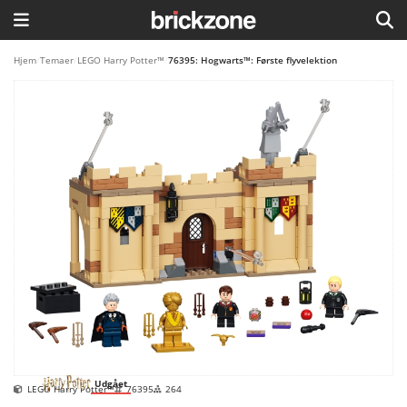
HJEM
Hjem
/
Temaer
/
LEGO Harry Potter™
/
76395: Hogwarts™: Første flyvelektion
TEMAER
BLOG
LEGO FAVORITTER
Udgået
LEGO Harry Potter™
76395
264