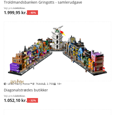
Troldmandsbanken Gringotts - samlerudgave
Vejl. pris
3.349,95 kr.
1.999,95 kr.
- 40%
LEGO Harry Potter™
76444
2.750
18+
Diagonalstrædes butikker
Vejl. pris
1.549,95 kr.
1.052,10 kr.
- 32%