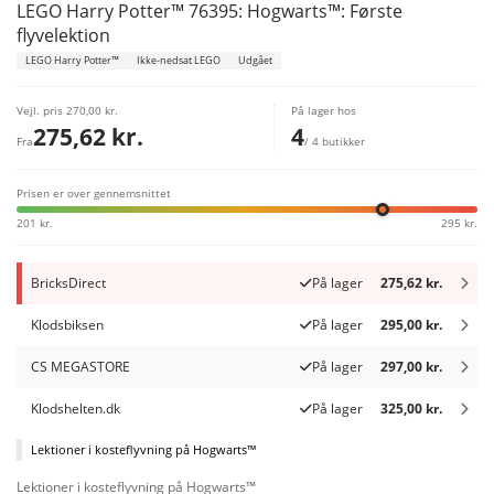
LEGO Harry Potter™ 76395: Hogwarts™: Første
flyvelektion
LEGO Harry Potter™
Ikke-nedsat LEGO
Udgået
Vejl. pris
270,00 kr.
På lager hos
275,62 kr.
4
Fra
/ 4 butikker
Prisen er over gennemsnittet
201 kr.
295 kr.
BricksDirect
På lager
275,62 kr.
Klodsbiksen
På lager
295,00 kr.
CS MEGASTORE
På lager
297,00 kr.
Klodshelten.dk
På lager
325,00 kr.
Lektioner i kosteflyvning på Hogwarts™
Lektioner i kosteflyvning på Hogwarts™