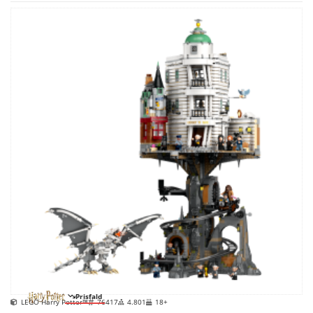
Prisfald
LEGO Harry Potter™
76417
4.801
18+