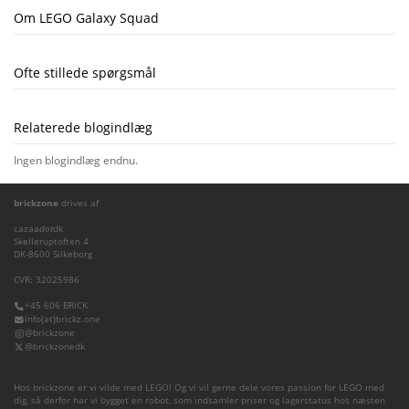
Om LEGO Galaxy Squad
Ofte stillede spørgsmål
Relaterede blogindlæg
Ingen blogindlæg endnu.
brickzone
drives af
cazaa
dot
dk
Skelleruptoften 4
DK-8600 Silkeborg
CVR: 32025986
+45 606 BRICK
info(at)brickz.one
@brickzone
@brickzonedk
Hos brickzone er vi vilde med LEGO! Og vi vil gerne dele vores passion for LEGO med
dig, så derfor har vi bygget en robot, som indsamler priser og lagerstatus hos næsten