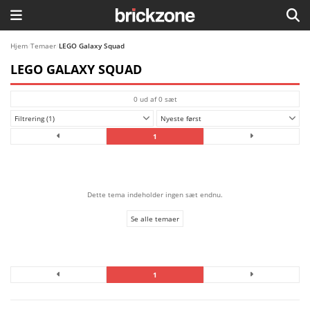
HJEM
Hjem
/
Temaer
/
LEGO Galaxy Squad
LEGO GALAXY SQUAD
TEMAER
0 ud af 0 sæt
BLOG
Filtrering (1)
Nyeste først
LEGO FAVORITTER
1
Dette tema indeholder ingen sæt endnu.
Se alle temaer
1