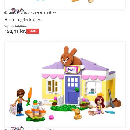
LEGO Friends
42695
279
7+
Heste- og føltrailer
Vejl. pris
269,95 kr.
150,11 kr.
- 44%