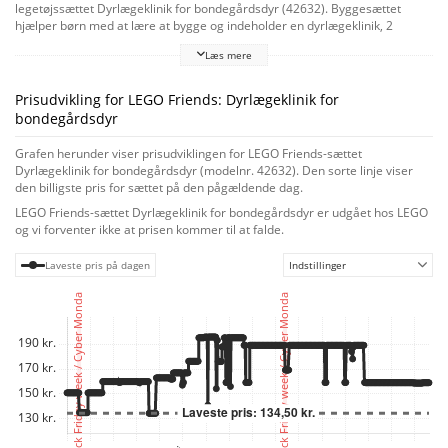
legetøjssættet Dyrlægeklinik for bondegårdsdyr (42632). Byggesættet
hjælper børn med at lære at bygge og indeholder en dyrlægeklinik, 2
minidukker, 3 dyrefigurer og dyrlægetilbehør som inspiration til fantasifuld
Læs mere
leg. Dette byggelegetøj med dyrlægeklinik er en perfekt gaveidé til børn,
der elsker rolleleg med lægetema. Børn kan skabe deres egne
venskabshistorier, når Autumn hjælper dyrlægen Gabriela med at tage sig
Prisudvikling for LEGO Friends: Dyrlægeklinik for
af den nye gedeunge. De kan transportere dyrene på traileren og derefter
bondegårdsdyr
undersøge dem ved hjælp af briksen, vægten, computeren og lyset, og så
kan de hjælpe Autumn med at bade dyrene og give dem en godbid at spise.
Grafen herunder viser prisudviklingen for LEGO Friends-sættet
LEGO 4+-byggelegetøj til børn indeholder nyttige lynstartelementer –
Dyrlægeklinik for bondegårdsdyr (modelnr. 42632). Den sorte linje viser
større elementer, der hjælper børn i gang med deres byggeeventyr. Giv
den billigste pris for sættet på den pågældende dag.
børn et nemt og intuitivt byggeeventyr med LEGO Builder appen, hvor de
LEGO Friends-sættet Dyrlægeklinik for bondegårdsdyr er udgået hos LEGO
kan zoome ind på og dreje modeller i 3D, gemme sæt og holde styr på,
og vi forventer ikke at prisen kommer til at falde.
hvor langt de kommet.
Laveste pris på dagen
Indstillinger