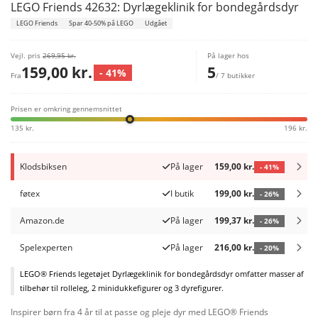
LEGO Friends 42632: Dyrlægeklinik for bondegårdsdyr
LEGO Friends
Spar 40-50% på LEGO
Udgået
Vejl. pris
269,95 kr.
På lager hos
159,00 kr.
5
- 41%
Fra
/ 7 butikker
Prisen er omkring gennemsnittet
135 kr.
196 kr.
Klodsbiksen
På lager
159,00 kr.
- 41%
føtex
I butik
199,00 kr.
- 26%
Amazon.de
På lager
199,37 kr.
- 26%
Spelexperten
På lager
216,00 kr.
- 20%
LEGO® Friends legetøjet Dyrlægeklinik for bondegårdsdyr omfatter masser af
tilbehør til rolleleg, 2 minidukkefigurer og 3 dyrefigurer.
Inspirer børn fra 4 år til at passe og pleje dyr med LEGO® Friends