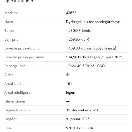
Specifikationer
Modelnr.
42632
Navn
Dyrlægeklinik for bondegårdsdyr
Tema
LEGO Friends
Vejl. pris
269,95 kr.
Laveste pris netop nu
159,00 kr. hos Klodsbiksen
Laveste pris nogensinde
134,50 kr. hos Legen (1. april 2025).
Rabatgruppe
Spar 40-50% på LEGO
Alder
4+
Antal klodser
161
Antal minifigurer
Ingen
Dimensioner
—
Udgivelsesdato
31. december 2023
Udgået
9. januar 2025
EAN
5702017588834