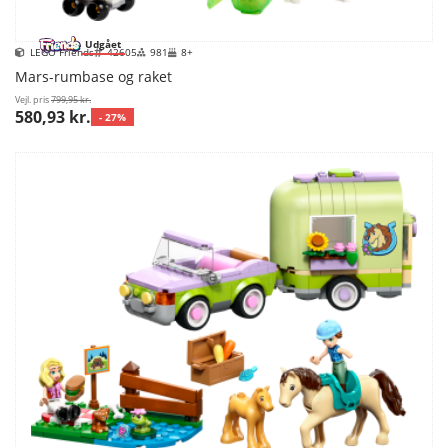
Udgået
LEGO Friends
42605
981
8+
Mars-rumbase og raket
Vejl. pris
799,95 kr.
580,93 kr.
- 27%