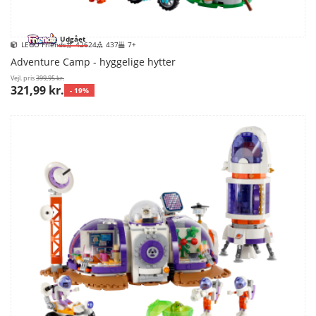
Udgået
LEGO Friends
42624
437
7+
Adventure Camp - hyggelige hytter
Vejl. pris
399,95 kr.
321,99 kr.
- 19%