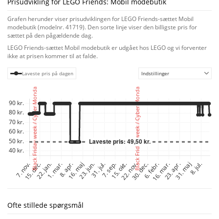
Prisudvikling for LEGO Friends: Mobil modebutik
pakkes væk, når shoppen er på farten, og scooteren kan hægtes af. Digitale
guider gør byggeoplevelsen sjovere
Grafen herunder viser prisudviklingen for LEGO Friends-sættet Mobil
Sættet indeholder en trykt guide, og Instructions PLUS i appen LEGO
modebutik (modelnr. 41719). Den sorte linje viser den billigste pris for
Byggevejledninger omfatter zoom-, spøgelses- og drejeværktøjer, der
sættet på den pågældende dag.
hjælper børn med at forstå byggeprocessen. De kan også gemme deres
LEGO Friends-sættet Mobil modebutik er udgået hos LEGO og vi forventer
fremskridt, så de kan vende tilbage til modellen når som helst.
ikke at prisen kommer til at falde.
Laveste pris på dagen
Indstillinger
Ofte stillede spørgsmål