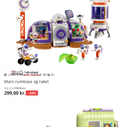
Prisfald
LEGO Friends
42605
981
8+
Mars-rumbase og raket
Vejl. pris
799,95 kr.
299,00 kr.
- 63%