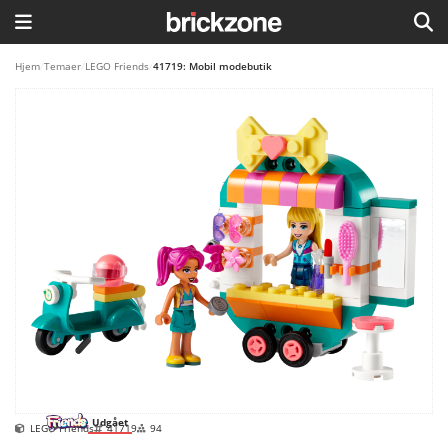
HJEM
Hjem
/
Temaer
/
LEGO Friends
/
41719: Mobil modebutik
TEMAER
BLOG
LEGO FAVORITTER
Udgået
LEGO Friends
41719
94