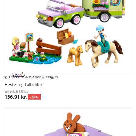
LEGO Friends
42695
279
7+
Heste- og føltrailer
Vejl. pris
269,95 kr.
156,91 kr.
- 42%