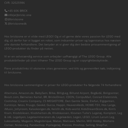
CVR: 32025986
+45 606 BRICK
info(at)brickz.one
@brickzone
@brickzonedk
Hos brickzone er vi vilde med LEGO! Og vi vil gerne dele vores passion for LEGO med
dig, så derfor har vi bygget en robot, som indsamler priser og lagerstatus hos næsten
alle danske forhandlere. Det betyder at vi giver dig den bedste prissammenligning af
LEGO-produkter du finder på nettet.
Vi er en selvstændig service som arbejder uafhængigt af The LEGO Group. Alle
produktbilleder på sitet tilhører The LEGO Group og er copyrightbeskyttede.
Flere produktlinks til eksterne sites genererer, ved klik og gennemført køb, indtjening
til brickzone.
Hos brickzone sammenligner vi priser for LEGO-produkter fra følgende 74 forhandlere:
Alternate
,
Amazon.de
,
BabySam
,
Bilka
,
BilligLeg
,
Billund Airport
,
Bog&idé
,
Boligcenter
,
Boozt.com
,
Børnenes Kartel
,
BR
,
BricksDirect
,
CDON
,
CompuMail
,
Conrad Elektronik
,
Coolshop
,
Creativ Company
,
CS MEGASTORE
,
Den Gamle Skole
,
Elefun
,
Elgiganten
,
Eurotoys
,
føtex
,
Fruugo
,
Geekd
,
Gucca
,
Happii
,
Heaven4kids
,
HOME-TEX
,
Hos Lange
,
iMusic
,
Jollyroom
,
Kalaskongen.dk
,
Kelz0r.dk
,
Kids-world
,
KidsDreamStore.dk
,
Kim's
Kram
,
Klodsbiksen
,
Klodshelten.dk
,
Klodskassen
,
Klovnen Tulle's Legetøj
,
Komplett
,
Leg
& idé
,
Legebyen
,
Legekammeraten.dk
,
Legekæden
,
Legen
,
LEGO
,
Lirum Larum Leg
,
Luksusbaby
,
Magasin
,
Magnibrique
,
Matas
,
Matraws
,
Merlin
,
MID Hobby
,
Mortens
Corner
,
Nicko-Leg
,
Pandashop
,
Pipilegetøj
,
Pixizoo
,
Proshop
,
Salling
,
ShopTur
,