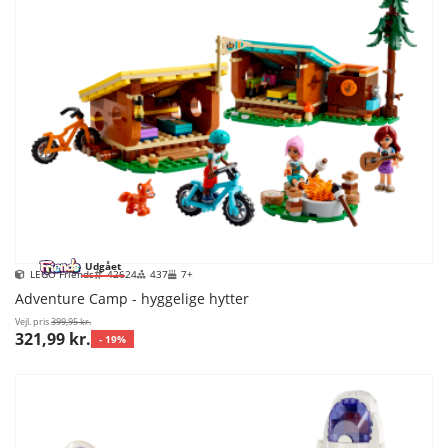
Udgået
LEGO Friends
42624
437
7+
Adventure Camp - hyggelige hytter
Vejl. pris
399,95 kr.
321,99 kr.
- 19%