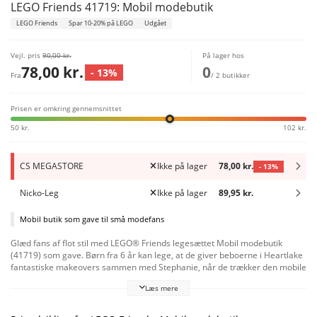
LEGO Friends 41719: Mobil modebutik
LEGO Friends
Spar 10-20% på LEGO
Udgået
Vejl. pris
90,00 kr.
På lager hos
78,00 kr.
0
- 13%
Fra
/ 2 butikker
Prisen er omkring gennemsnittet
50 kr.
102 kr.
CS MEGASTORE
Ikke på lager
78,00 kr.
- 13%
Nicko-Leg
Ikke på lager
89,95 kr.
Mobil butik som gave til små modefans
Glæd fans af flot stil med LEGO® Friends legesættet Mobil modebutik
(41719) som gave. Børn fra 6 år kan lege, at de giver beboerne i Heartlake
fantastiske makeovers sammen med Stephanie, når de trækker den mobile
shop efter den seje eldrevne scooter. Sjovt tilbehør gør legen levende
Læs mere
Små stylister kan blive kreative med føntørrer, saks, børste, læbestift og
parfume. Kunderne kan også købe hår-accessories fra butikken. Legen
bliver endnu sjovere af de smarte funktioner – spejlet er hængslet og kan