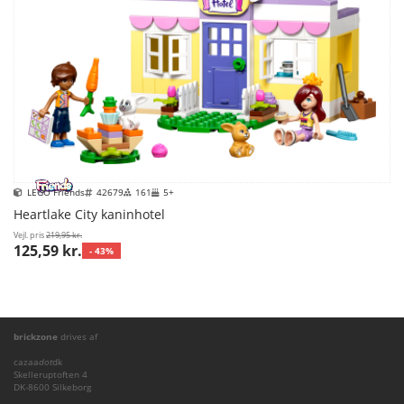
LEGO Friends
42679
161
5+
Heartlake City kaninhotel
Vejl. pris
219,95 kr.
125,59 kr.
- 43%
brickzone
drives af
cazaa
dot
dk
Skelleruptoften 4
DK-8600 Silkeborg