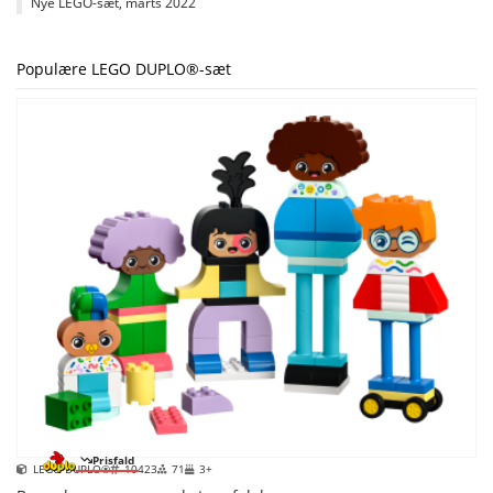
Nye LEGO-sæt, marts 2022
Populære LEGO DUPLO®-sæt
Prisfald
LEGO DUPLO®
10423
71
3+