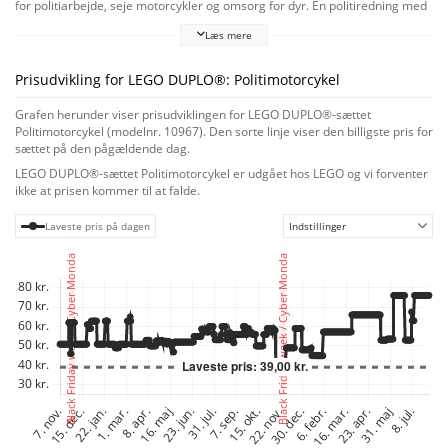
for politiarbejde, seje motorcykler og omsorg for dyr. En politiredning med
uendelige legemuligheder
Læs mere
En sød hund er blevet væk! Kan din lille helt hjælpe politibetjenten med at
finde det forsvundne kæledyr? Børn kan sætte en efterlysningsplakat op og
fuldføre en spændende redningsmission. Hvor gemmer hunden sig denne
Prisudvikling for LEGO DUPLO®: Politimotorcykel
gang? Dette alsidige legesæt omfatter et sødt dyr, som børn kan passe, og
en rar politimand på en skubbe-motorcykel og styrker dermed små børns
Grafen herunder viser prisudviklingen for LEGO DUPLO®-sættet
sociale og følelsesmæssige færdigheder samt finmotorik, når de udspiller
Politimotorcykel (modelnr. 10967). Den sorte linje viser den billigste pris for
en hverdagshelts eventyr i den virkelige verden. Legende læring for små
sættet på den pågældende dag.
børn
LEGO DUPLO®-sættet Politimotorcykel er udgået hos LEGO og vi forventer
Forældre kan være med til at dele vigtige udviklingsmæssige milepæle, når
ikke at prisen kommer til at falde.
LEGO DUPLO legetøj giver små børn ubegrænset sjov, selvudfoldelse og
glad udforskning mellem hænderne.
Laveste pris på dagen
Indstillinger