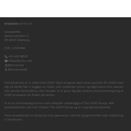
brickzone
drives af
cazaa
dot
dk
Skelleruptoften 4
DK-8600 Silkeborg
CVR: 32025986
+45 606 BRICK
info(at)brickz.one
@brickzone
@brickzonedk
Hos brickzone er vi vilde med LEGO! Og vi vil gerne dele vores passion for LEGO med
dig, så derfor har vi bygget en robot, som indsamler priser og lagerstatus hos næsten
alle danske forhandlere. Det betyder at vi giver dig den bedste prissammenligning af
LEGO-produkter du finder på nettet.
Vi er en selvstændig service som arbejder uafhængigt af The LEGO Group. Alle
produktbilleder på sitet tilhører The LEGO Group og er copyrightbeskyttede.
Flere produktlinks til eksterne sites genererer, ved klik og gennemført køb, indtjening
til brickzone.