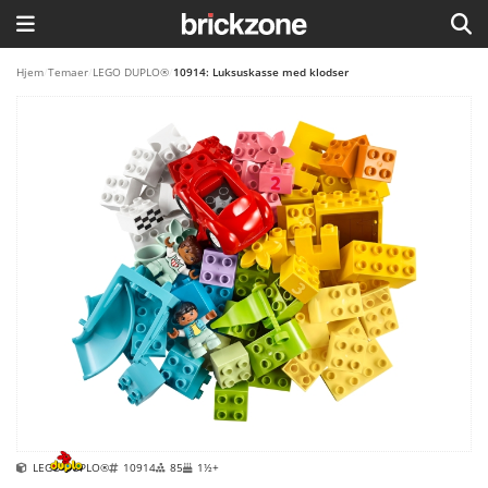
HJEM
Hjem
/
Temaer
/
LEGO DUPLO®
/
10914: Luksuskasse med klodser
TEMAER
BLOG
LEGO FAVORITTER
LEGO DUPLO®
10914
85
1½+