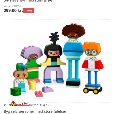
3-i-1-eventyr med rumfærge
Vejl. pris
589,95 kr.
299,00 kr.
- 49%
Udgået
LEGO DUPLO®
10423
71
3+
Byg selv-personer med store følelser