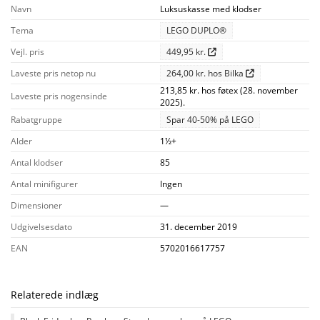
Navn
Luksuskasse med klodser
Tema
LEGO DUPLO®
Vejl. pris
449,95 kr.
Laveste pris netop nu
264,00 kr. hos Bilka
213,85 kr. hos føtex (28. november
Laveste pris nogensinde
2025).
Rabatgruppe
Spar 40-50% på LEGO
Alder
1½+
Antal klodser
85
Antal minifigurer
Ingen
Dimensioner
—
Udgivelsesdato
31. december 2019
EAN
5702016617757
Relaterede indlæg