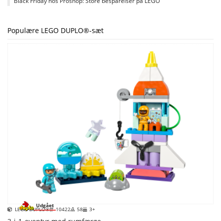
Black Friday hos Proshop: Store besparelser på LEGO
Populære LEGO DUPLO®-sæt
Udgået
LEGO DUPLO®
10422
58
3+