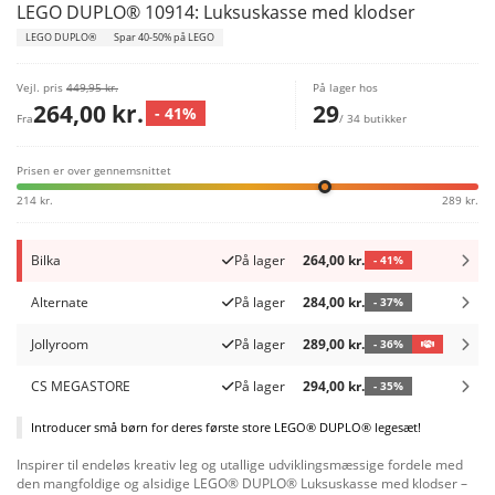
LEGO DUPLO® 10914: Luksuskasse med klodser
LEGO DUPLO®
Spar 40-50% på LEGO
Vejl. pris
449,95 kr.
På lager hos
264,00 kr.
29
- 41%
Fra
/ 34 butikker
Prisen er over gennemsnittet
214 kr.
289 kr.
Bilka
På lager
264,00 kr.
- 41%
Alternate
På lager
284,00 kr.
- 37%
Jollyroom
På lager
289,00 kr.
- 36%
CS MEGASTORE
På lager
294,00 kr.
- 35%
Introducer små børn for deres første store LEGO® DUPLO® legesæt!
Inspirer til endeløs kreativ leg og utallige udviklingsmæssige fordele med
den mangfoldige og alsidige LEGO® DUPLO® Luksuskasse med klodser –