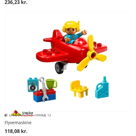
236,23 kr.
Udgået
LEGO DUPLO®
10908
12
Flyvemaskine
118,08 kr.