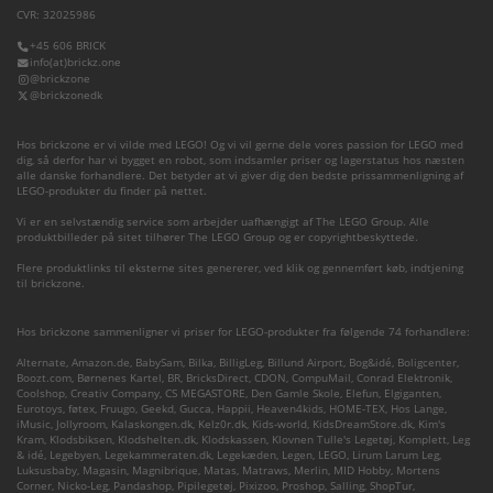
CVR: 32025986
+45 606 BRICK
info(at)brickz.one
@brickzone
@brickzonedk
Hos brickzone er vi vilde med LEGO! Og vi vil gerne dele vores passion for LEGO med
dig, så derfor har vi bygget en robot, som indsamler priser og lagerstatus hos næsten
alle danske forhandlere. Det betyder at vi giver dig den bedste prissammenligning af
LEGO-produkter du finder på nettet.
Vi er en selvstændig service som arbejder uafhængigt af The LEGO Group. Alle
produktbilleder på sitet tilhører The LEGO Group og er copyrightbeskyttede.
Flere produktlinks til eksterne sites genererer, ved klik og gennemført køb, indtjening
til brickzone.
Hos brickzone sammenligner vi priser for LEGO-produkter fra følgende 74 forhandlere:
Alternate
,
Amazon.de
,
BabySam
,
Bilka
,
BilligLeg
,
Billund Airport
,
Bog&idé
,
Boligcenter
,
Boozt.com
,
Børnenes Kartel
,
BR
,
BricksDirect
,
CDON
,
CompuMail
,
Conrad Elektronik
,
Coolshop
,
Creativ Company
,
CS MEGASTORE
,
Den Gamle Skole
,
Elefun
,
Elgiganten
,
Eurotoys
,
føtex
,
Fruugo
,
Geekd
,
Gucca
,
Happii
,
Heaven4kids
,
HOME-TEX
,
Hos Lange
,
iMusic
,
Jollyroom
,
Kalaskongen.dk
,
Kelz0r.dk
,
Kids-world
,
KidsDreamStore.dk
,
Kim's
Kram
,
Klodsbiksen
,
Klodshelten.dk
,
Klodskassen
,
Klovnen Tulle's Legetøj
,
Komplett
,
Leg
& idé
,
Legebyen
,
Legekammeraten.dk
,
Legekæden
,
Legen
,
LEGO
,
Lirum Larum Leg
,
Luksusbaby
,
Magasin
,
Magnibrique
,
Matas
,
Matraws
,
Merlin
,
MID Hobby
,
Mortens
Corner
,
Nicko-Leg
,
Pandashop
,
Pipilegetøj
,
Pixizoo
,
Proshop
,
Salling
,
ShopTur
,