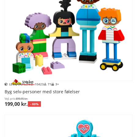
Udgået
LEGO DUPLO®
10423
71
3+
Byg selv-personer med store følelser
Vejl. pris
499,95 kr.
199,00 kr.
- 60%