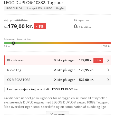
LEGO DUPLO® 10882: Togspor
LEGO DUPLO®
Spar op til 10% på LEGO
Udgået
Vejl. pris
179,95 kr.
På lager hos
179,00 kr.
0
- 1%
Fra
/ 3 butikker
Prisen er historisk lav
95 kr.
1.052 kr.
Klodsbiksen
Ikke på lager
179,00 kr.
- 1%
Nicko-Leg
Ikke på lager
179,95 kr.
CS MEGASTORE
Ikke på lager
523,00 kr.
Lav byens sejeste togbane til dit LEGO® DUPLO® tog.
Giv dit barn uendelige muligheder for at bygge en sej bane til et nyt eller
eksisterende DUPLO togsæt med LEGO® DUPLO® sættet 10882 Togspor.
Med overskæringer, stop, sporskifte og en kombination af buede og lige
banestykker er der så meget, man kan gøre! Små børn vil også elske at
Læs mere