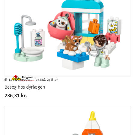
Udgået
LEGO DUPLO®
10438
28
2+
Besøg hos dyrlægen
236,31 kr.