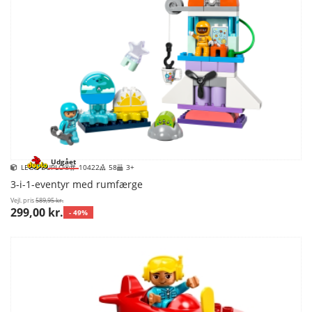
Udgået
LEGO DUPLO®
10422
58
3+
3-i-1-eventyr med rumfærge
Vejl. pris
589,95 kr.
299,00 kr.
- 49%