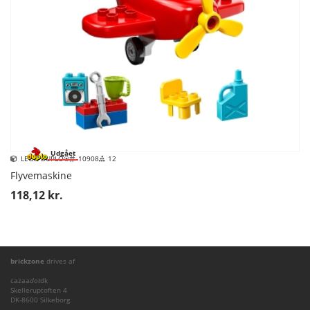
Udgået
LEGO DUPLO®
10908
12
Flyvemaskine
118,12 kr.
brickzone
drives af
cazaa
dot
dk
Skelleruptoften 4
DK-8600 Silkeborg