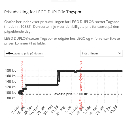
sætte den røde handlingsklods på sporet, så kompatible DUPLO tog, f.eks.
10874 Damptog eller 10875 Godstog, stopper, når de når dertil.
Prisudvikling for LEGO DUPLO®: Togspor
Grafen herunder viser prisudviklingen for LEGO DUPLO®-sættet Togspor
(modelnr. 10882). Den sorte linje viser den billigste pris for sættet på den
pågældende dag.
LEGO DUPLO®-sættet Togspor er udgået hos LEGO og vi forventer ikke at
prisen kommer til at falde.
Laveste pris på dagen
Indstillinger