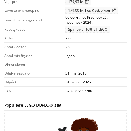
Vejl. pris
179,95 kr.
Laveste pris netop nu
179,00 kr. hos Klodsbiksen
95,00 kr. hos Proshop (25.
Laveste pris nogensinde
november 2024).
Rabatgruppe
Spar op til 10% på LEGO
Alder
2-5
Antal klodser
23
Antal minifigurer
Ingen
Dimensioner
—
Udgivelsesdato
31. maj 2018
Udgået
31. januar 2025
EAN
5702016117288
Populære LEGO DUPLO®-sæt