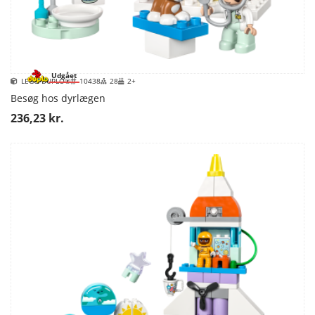
Udgået
LEGO DUPLO®
10438
28
2+
Besøg hos dyrlægen
236,23 kr.