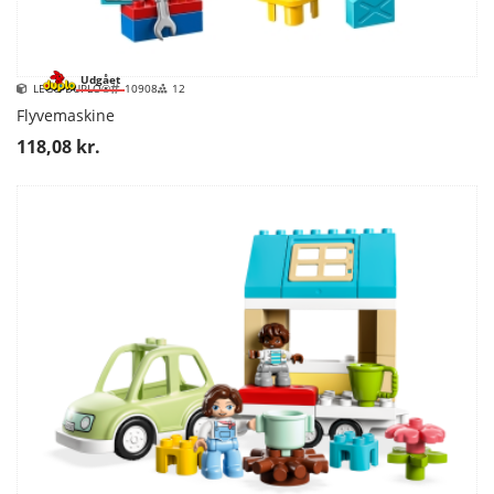
Udgået
LEGO DUPLO®
10908
12
Flyvemaskine
118,08 kr.