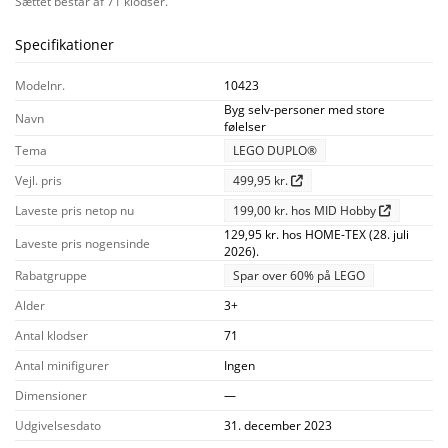
Sættet består af 71 klodser.
Specifikationer
Modelnr.
10423
Byg selv-personer med store
Navn
følelser
Tema
LEGO DUPLO®
Vejl. pris
499,95 kr.
Laveste pris netop nu
199,00 kr. hos MID Hobby
129,95 kr. hos HOME-TEX (28. juli
Laveste pris nogensinde
2026).
Rabatgruppe
Spar over 60% på LEGO
Alder
3+
Antal klodser
71
Antal minifigurer
Ingen
Dimensioner
—
Udgivelsesdato
31. december 2023