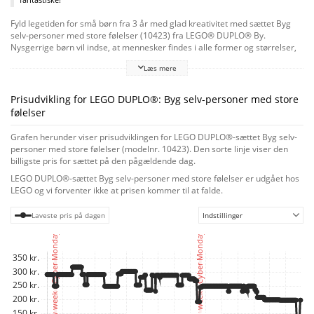
Fyld legetiden for små børn fra 3 år med glad kreativitet med sættet Byg
selv-personer med store følelser (10423) fra LEGO® DUPLO® By.
Nysgerrige børn vil indse, at mennesker findes i alle former og størrelser,
og legetøjet med venskabstema hjælper dem med at forstå, at selvom vi
Læs mere
alle ser meget forskellige ud, kan vi alle være venner. Børn kan bygge og
ombygge 5 figurer med sættets 71 klodser og elementer, bl.a. 5 klodser
med hår og 1 undervogn. Børns fantasi flyder frit, når de blander og
Prisudvikling for LEGO DUPLO®: Byg selv-personer med store
matcher legetøjets kroppe, ben, ansigter og hår og skaber et endeløst
følelser
galleri af venlige karakterer. Med 10 forskellige ansigtsklodser kan de
mindste udtrykke figurernes sindstilstand og beskrive udtrykkene. Sættet
Grafen herunder viser prisudviklingen for LEGO DUPLO®-sættet Byg selv-
er også perfekt til at starte samtaler mellem voksne og børn om, hvordan
personer med store følelser (modelnr. 10423). Den sorte linje viser den
alle er fantastiske og forskellige! Byggelegetøjet indeholder farvede
billigste pris for sættet på den pågældende dag.
klodser med interessante former, der er spændende for små fingre at
LEGO DUPLO®-sættet Byg selv-personer med store følelser er udgået hos
udforske, og som giver de mindste ubegrænset kreativitet mellem
LEGO og vi forventer ikke at prisen kommer til at falde.
hænderne.
Laveste pris på dagen
Indstillinger