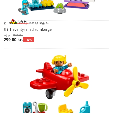
Udgået
LEGO DUPLO®
10422
58
3+
3-i-1-eventyr med rumfærge
Vejl. pris
589,95 kr.
299,00 kr.
- 49%