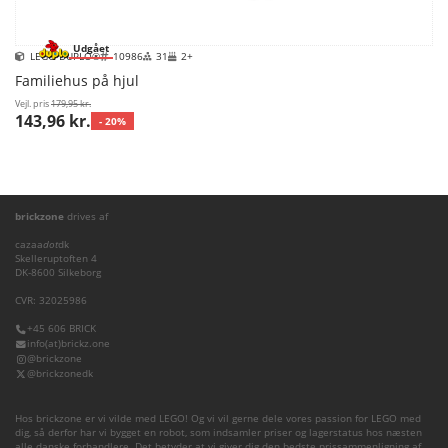
Udgået
LEGO DUPLO®
10986
31
2+
Familiehus på hjul
Vejl. pris
179,95 kr.
143,96 kr.
- 20%
brickzone
drives af
cazaa
dot
dk
Skelleruptoften 4
DK-8600 Silkeborg
CVR: 32025986
+45 606 BRICK
info(at)brickz.one
@brickzone
@brickzonedk
Hos brickzone er vi vilde med LEGO! Og vi vil gerne dele vores passion for LEGO med
dig, så derfor har vi bygget en robot, som indsamler priser og lagerstatus hos næsten
alle danske forhandlere. Det betyder at vi giver dig den bedste prissammenligning af