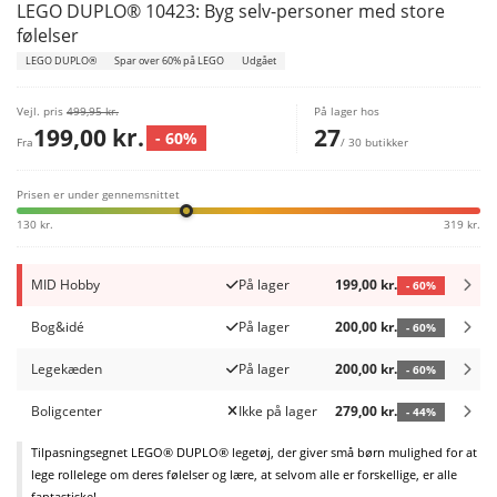
LEGO DUPLO® 10423: Byg selv-personer med store
følelser
LEGO DUPLO®
Spar over 60% på LEGO
Udgået
Vejl. pris
499,95 kr.
På lager hos
199,00 kr.
27
- 60%
Fra
/ 30 butikker
Prisen er under gennemsnittet
130 kr.
319 kr.
MID Hobby
På lager
199,00 kr.
- 60%
Bog&idé
På lager
200,00 kr.
- 60%
Legekæden
På lager
200,00 kr.
- 60%
Boligcenter
Ikke på lager
279,00 kr.
- 44%
Tilpasningsegnet LEGO® DUPLO® legetøj, der giver små børn mulighed for at
lege rollelege om deres følelser og lære, at selvom alle er forskellige, er alle
fantastiske!