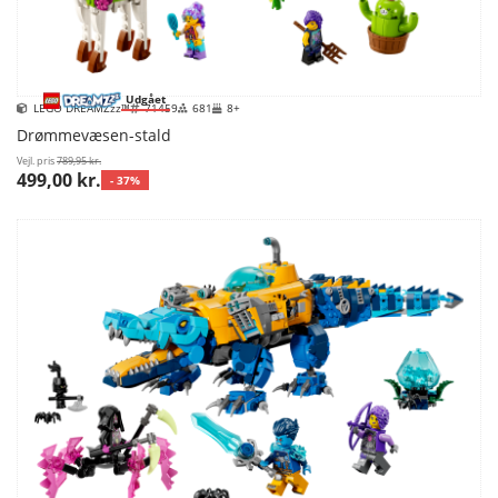
Udgået
LEGO DREAMZzz™
71459
681
8+
Drømmevæsen-stald
Vejl. pris
789,95 kr.
499,00 kr.
- 37%