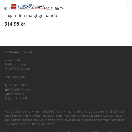
Udgået
LEGO DREAMZzz™
71480
342
7+
Logan den mægtige panda
314,98 kr.
brickzone
drives af
cazaa
dot
dk
Skelleruptoften 4
DK-8600 Silkeborg
CVR: 32025986
+45 606 BRICK
info(at)brickz.one
@brickzone
@brickzonedk
Hos brickzone er vi vilde med LEGO! Og vi vil gerne dele vores passion for LEGO med
dig, så derfor har vi bygget en robot, som indsamler priser og lagerstatus hos næsten
alle danske forhandlere. Det betyder at vi giver dig den bedste prissammenligning af
LEGO-produkter du finder på nettet.