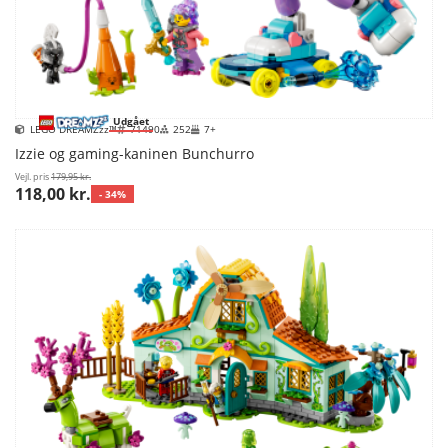
Udgået
LEGO DREAMZzz™
71490
252
7+
Izzie og gaming-kaninen Bunchurro
Vejl. pris
179,95 kr.
118,00 kr.
- 34%