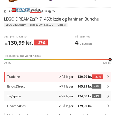
Udgået
LEGO DREAMZzz™
71453
259
7+
LEGO DREAMZzz™ 71453: Izzie og kaninen Bunchu
LEGO DREAMZzz™
Spar 20-30% på LEGO
Udgået
Vejl. pris
179,95 kr.
På lager hos
130,99 kr.
4
- 27%
Fra
/ 5 butikker
Prisen har aldrig været højere
70 kr.
131 kr.
TradeInn
På lager
130,99 kr.
- 27%
BricksDirect
På lager
165,33 kr.
- 8%
ToySpace
På lager
174,00 kr.
- 3%
Heaven4kids
På lager
179,95 kr.