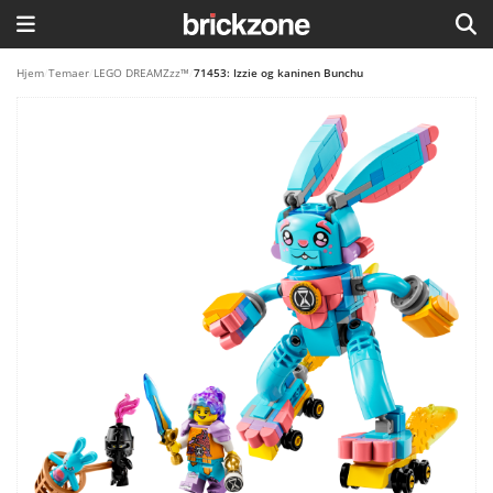
HJEM
Hjem
/
Temaer
/
LEGO DREAMZzz™
/
71453: Izzie og kaninen Bunchu
TEMAER
BLOG
LEGO FAVORITTER