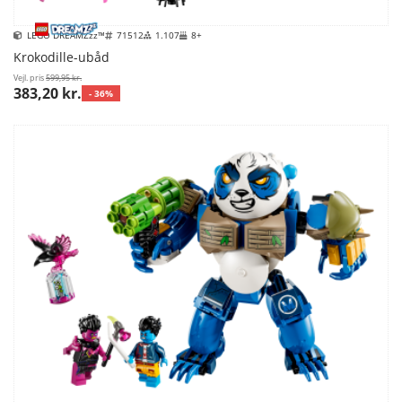
LEGO DREAMZzz™
71512
1.107
8+
Krokodille-ubåd
Vejl. pris
599,95 kr.
383,20 kr.
- 36%