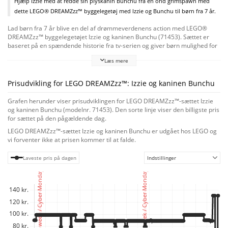
Hjælp Izzie med at redde sin plyskanin Bunchu fra en ond grimspawn med
dette LEGO® DREAMZzz™ byggelegetøj med Izzie og Bunchu til børn fra 7 år.
Lad børn fra 7 år blive en del af drømmeverdenens action med LEGO®
DREAMZzz™ byggelegetøjet Izzie og kaninen Bunchu (71453). Sættet er
baseret på en spændende historie fra tv-serien og giver børn mulighed for
at hjælpe hovedpersonen Izzie med at skabe en stor version af sin
Læs mere
yndlingsbamse, som kan hjælpe hende med at redde sit tøjdyr, som er
blevet kidnappet af en mareridts-grimspawn. 1 sæt, 2 måder at bygge på
Den store ""levende"" version af Bunchu har fuldt leddelte arme, ben og
Prisudvikling for LEGO DREAMZzz™: Izzie og kaninen Bunchu
hals. Når børn bygger den, kan de bruge deres fantasi og følge
historiebaseret byggevejledning for at vælge mellem at give den
Grafen herunder viser prisudviklingen for LEGO DREAMZzz™-sættet Izzie
rulleskøjter og handsker eller bivinger og en brod. Fantastisk minifigur
og kaninen Bunchu (modelnr. 71453). Den sorte linje viser den billigste pris
En detaljeret minifigur af Izzie gør handlingen mere levende. Izzie har
for sættet på den pågældende dag.
tilbehør i form af en rustning, et sværd og et timeglas. Der medfølger også
LEGO DREAMZzz™-sættet Izzie og kaninen Bunchu er udgået hos LEGO og
figurer af en grimspawn og en lille Bunchu, så børn kan genskabe hele
vi forventer ikke at prisen kommer til at falde.
historien.
Laveste pris på dagen
Indstillinger