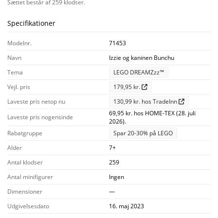
Sættet består af 259 klodser.
Specifikationer
Modelnr.
71453
Navn
Izzie og kaninen Bunchu
Tema
LEGO DREAMZzz™
Vejl. pris
179,95 kr.
Laveste pris netop nu
130,99 kr. hos TradeInn
69,95 kr. hos HOME-TEX (28. juli
Laveste pris nogensinde
2026).
Rabatgruppe
Spar 20-30% på LEGO
Alder
7+
Antal klodser
259
Antal minifigurer
Ingen
Dimensioner
—
Udgivelsesdato
16. maj 2023