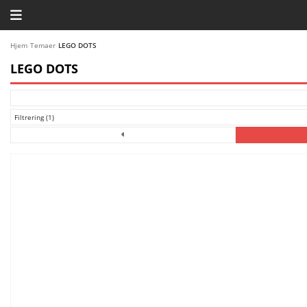
HJEM
Hjem
/
Temaer
/
LEGO DOTS
LEGO DOTS
TEMAER
BLOG
Filtrering (1)
LEGO FAVORITTER