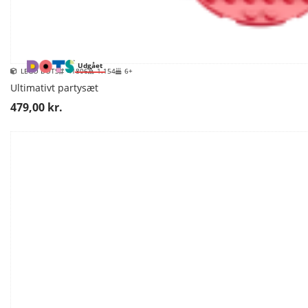
Udgået
LEGO DOTS
41806
1.154
6+
Ultimativt partysæt
479,00 kr.