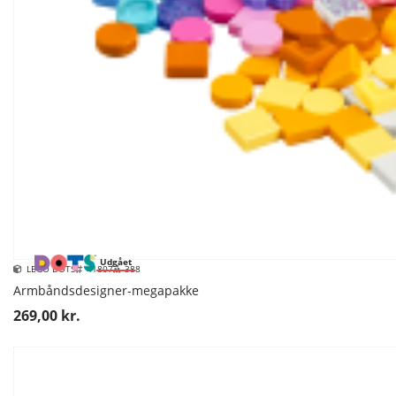
Udgået
LEGO DOTS
41807
388
Armbåndsdesigner-megapakke
269,00 kr.