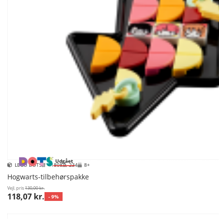
Udgået
LEGO DOTS
41808
234
8+
Hogwarts-tilbehørspakke
Vejl. pris
130,00 kr.
118,07 kr.
- 9%