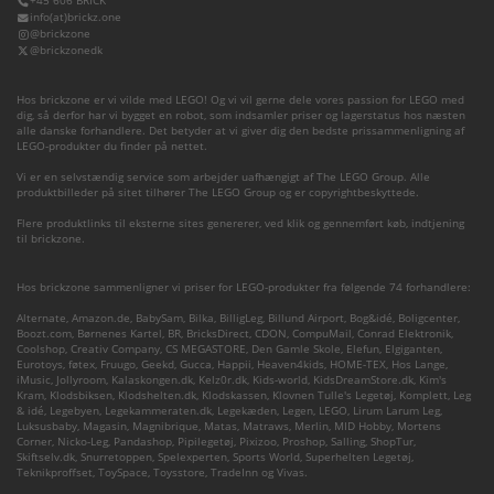
+45 606 BRICK
info(at)brickz.one
@brickzone
@brickzonedk
Hos brickzone er vi vilde med LEGO! Og vi vil gerne dele vores passion for LEGO med
dig, så derfor har vi bygget en robot, som indsamler priser og lagerstatus hos næsten
alle danske forhandlere. Det betyder at vi giver dig den bedste prissammenligning af
LEGO-produkter du finder på nettet.
Vi er en selvstændig service som arbejder uafhængigt af The LEGO Group. Alle
produktbilleder på sitet tilhører The LEGO Group og er copyrightbeskyttede.
Flere produktlinks til eksterne sites genererer, ved klik og gennemført køb, indtjening
til brickzone.
Hos brickzone sammenligner vi priser for LEGO-produkter fra følgende 74 forhandlere:
Alternate
,
Amazon.de
,
BabySam
,
Bilka
,
BilligLeg
,
Billund Airport
,
Bog&idé
,
Boligcenter
,
Boozt.com
,
Børnenes Kartel
,
BR
,
BricksDirect
,
CDON
,
CompuMail
,
Conrad Elektronik
,
Coolshop
,
Creativ Company
,
CS MEGASTORE
,
Den Gamle Skole
,
Elefun
,
Elgiganten
,
Eurotoys
,
føtex
,
Fruugo
,
Geekd
,
Gucca
,
Happii
,
Heaven4kids
,
HOME-TEX
,
Hos Lange
,
iMusic
,
Jollyroom
,
Kalaskongen.dk
,
Kelz0r.dk
,
Kids-world
,
KidsDreamStore.dk
,
Kim's
Kram
,
Klodsbiksen
,
Klodshelten.dk
,
Klodskassen
,
Klovnen Tulle's Legetøj
,
Komplett
,
Leg
& idé
,
Legebyen
,
Legekammeraten.dk
,
Legekæden
,
Legen
,
LEGO
,
Lirum Larum Leg
,
Luksusbaby
,
Magasin
,
Magnibrique
,
Matas
,
Matraws
,
Merlin
,
MID Hobby
,
Mortens
Corner
,
Nicko-Leg
,
Pandashop
,
Pipilegetøj
,
Pixizoo
,
Proshop
,
Salling
,
ShopTur
,
Skiftselv.dk
,
Snurretoppen
,
Spelexperten
,
Sports World
,
Superhelten Legetøj
,
Teknikproffset
,
ToySpace
,
Toysstore
,
TradeInn
og
Vivas
.