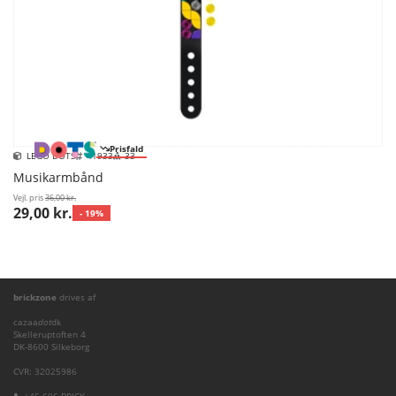
Prisfald
LEGO DOTS
41933
33
Musikarmbånd
Vejl. pris
36,00 kr.
29,00 kr.
- 19%
brickzone
drives af
cazaa
dot
dk
Skelleruptoften 4
DK-8600 Silkeborg
CVR: 32025986