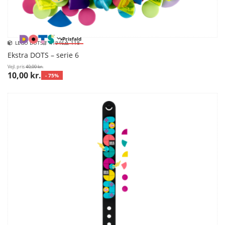
Prisfald
LEGO DOTS
41946
118
Ekstra DOTS – serie 6
Vejl. pris
40,00 kr.
10,00 kr.
- 75%