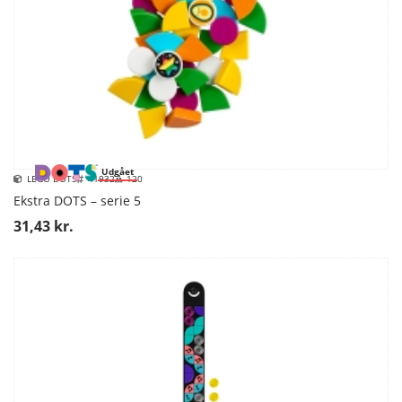
Udgået
LEGO DOTS
41932
120
Ekstra DOTS – serie 5
31,43 kr.