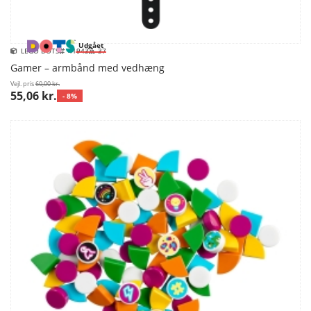
Udgået
LEGO DOTS
41943
37
Gamer – armbånd med vedhæng
Vejl. pris
60,00 kr.
55,06 kr.
- 8%