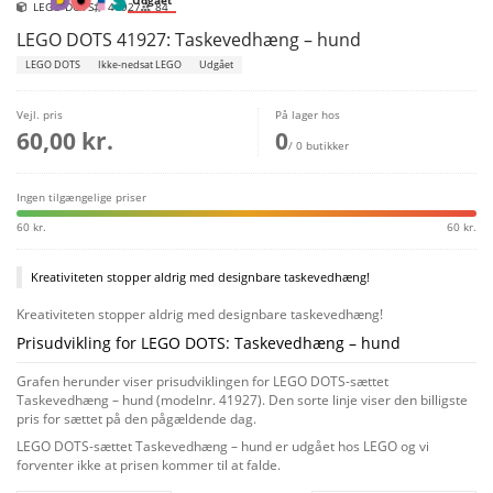
Udgået
LEGO DOTS
41927
84
LEGO DOTS 41927: Taskevedhæng – hund
LEGO DOTS
Ikke-nedsat LEGO
Udgået
Vejl. pris
På lager hos
60,00 kr.
0
/ 0 butikker
Ingen tilgængelige priser
60 kr.
60 kr.
Kreativiteten stopper aldrig med designbare taskevedhæng!
Kreativiteten stopper aldrig med designbare taskevedhæng!
Prisudvikling for LEGO DOTS: Taskevedhæng – hund
Grafen herunder viser prisudviklingen for LEGO DOTS-sættet
Taskevedhæng – hund (modelnr. 41927). Den sorte linje viser den billigste
pris for sættet på den pågældende dag.
LEGO DOTS-sættet Taskevedhæng – hund er udgået hos LEGO og vi
forventer ikke at prisen kommer til at falde.