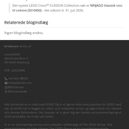
Det nyeste LEGO Crocs™ X LEGO® Collection-sæt er
NINJAGO klassisk croc
til voksne (5010450)
- det udkom d. 31. juli 2026.
Relaterede blogindlæg
Ingen blogindlæg endnu.
brickzone
drives af
cazaa
dot
dk
Skelleruptoften 4
DK-8600 Silkeborg
CVR: 32025986
+45 606 BRICK
info(at)brickz.one
@brickzone
@brickzonedk
Hos brickzone er vi vilde med LEGO! Og vi vil gerne dele vores passion for LEGO med
dig, så derfor har vi bygget en robot, som indsamler priser og lagerstatus hos næsten
alle danske forhandlere. Det betyder at vi giver dig den bedste prissammenligning af
LEGO-produkter du finder på nettet.
Vi er en selvstændig service som arbejder uafhængigt af The LEGO Group. Alle
produktbilleder på sitet tilhører The LEGO Group og er copyrightbeskyttede.