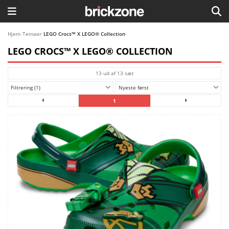
HJEM
Hjem
/
Temaer
/
LEGO Crocs™ X LEGO® Collection
LEGO CROCS™ X LEGO® COLLECTION
TEMAER
13 ud af 13 sæt
BLOG
Filtrering (1)
Nyeste først
LEGO FAVORITTER
1