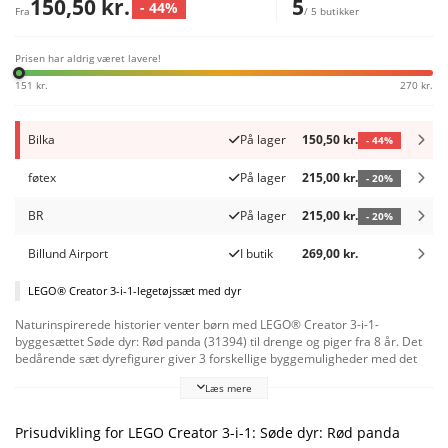
150,50 kr.
5
- 44%
Fra
/ 5 butikker
Prisen har aldrig været lavere!
151 kr.
270 kr.
Bilka
På lager
150,50 kr.
- 44%
føtex
På lager
215,00 kr.
- 20%
BR
På lager
215,00 kr.
- 20%
Billund Airport
I butik
269,00 kr.
LEGO® Creator 3-i-1-legetøjssæt med dyr
Naturinspirerede historier venter børn med LEGO® Creator 3-i-1-
byggesættet Søde dyr: Rød panda (31394) til drenge og piger fra 8 år. Det
bedårende sæt dyrefigurer giver 3 forskellige byggemuligheder med det
samme sæt klodser.Byg en bevægelig figur af en rød panda samt en lille
Læs mere
model af en sommerfugl og blomster. Byg den så om til en ugle med
drejeligt hoved og bevægelige vinger, fjer, hale og fødder samt en ekstra
model af blomster og en snegl. Eller dyk ned i havets dyb, og saml en
Prisudvikling for LEGO Creator 3-i-1: Søde dyr: Rød panda
klovnfisk, der svømmer over havplanter. Når legen er forbi, kan hver model