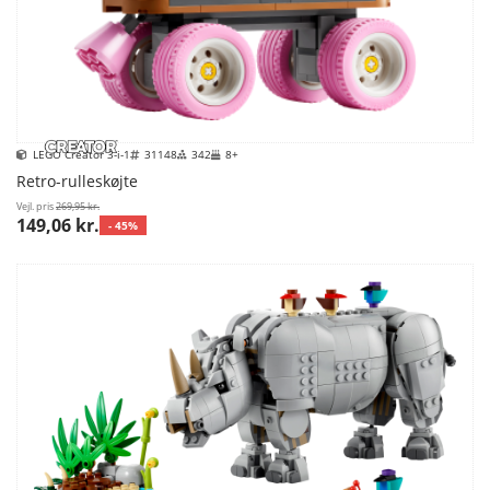
LEGO Creator 3-i-1
31148
342
8+
Retro-rulleskøjte
Vejl. pris
269,95 kr.
149,06 kr.
- 45%