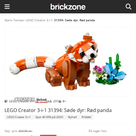
HJEM
Hjem
/
Temaer
/
LEGO Creator 3-i-1
/
31394: Søde dyr: Rød panda
TEMAER
BLOG
LEGO FAVORITTER
Nyhed
LEGO Creator 3-i-1
31394
297
8+
LEGO Creator 3-i-1 31394: Søde dyr: Rød panda
LEGO Creator 3-i-1
Spar 40-50% på LEGO
Nyhed
Prisfald
Vejl. pris
269,95 kr.
På lager hos