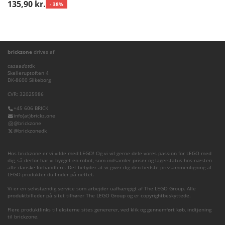
135,90 kr.
- 38%
brickzone
drives af
cazaa
dot
dk
Skelleruptoften 4
DK-8600 Silkeborg
CVR: 32025986
+45 606 BRICK
info(at)brickz.one
@brickzone
@brickzonedk
Hos brickzone er vi vilde med LEGO! Og vi vil gerne dele vores passion for LEGO med
dig, så derfor har vi bygget en robot, som indsamler priser og lagerstatus hos næsten
alle danske forhandlere. Det betyder at vi giver dig den bedste prissammenligning af
LEGO-produkter du finder på nettet.
Vi er en selvstændig service som arbejder uafhængigt af The LEGO Group. Alle
produktbilleder på sitet tilhører The LEGO Group og er copyrightbeskyttede.
Flere produktlinks til eksterne sites genererer, ved klik og gennemført køb, indtjening
til brickzone.