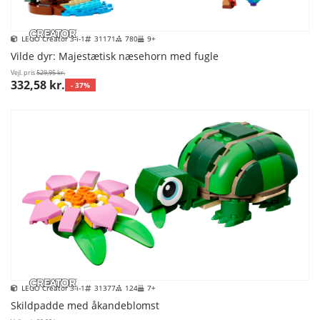
LEGO Creator 3-i-1
31171
780
9+
Vilde dyr: Majestætisk næsehorn med fugle
Vejl. pris
529,95 kr.
332,58 kr.
- 37%
LEGO Creator 3-i-1
31377
124
7+
Skildpadde med åkandeblomst