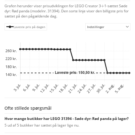
udstilles på et barns værelse som kreativ, naturinspireret pynt på en hylde,
Grafen herunder viser prisudviklingen for LEGO Creator 3-i-1-sættet Søde
et skrivebord eller et natbord.3-i-1-byggelegetøjet er en fremragende
dyr: Rød panda (modelnr. 31394). Den sorte linje viser den billigste pris for
gaveidé til børn, der elsker dyr ogrolleleg. Venner og familie kan gå
sættet på den pågældende dag.
sammen i Byg Sammen-tilstanden med LEGO Builder appen, hvor alle har
det sjovt med at bygge forskellige dele af sættet. Modellerne kan ikke
Laveste pris på dagen
Indstillinger
bygges samtidig. Byg-selv-sættet indeholder 297 elementer.
Ofte stillede spørgsmål
Hvor mange butikker har LEGO 31394 - Søde dyr: Rød panda på lager?
5 ud af 5 butikker har sættet på lager lige nu.