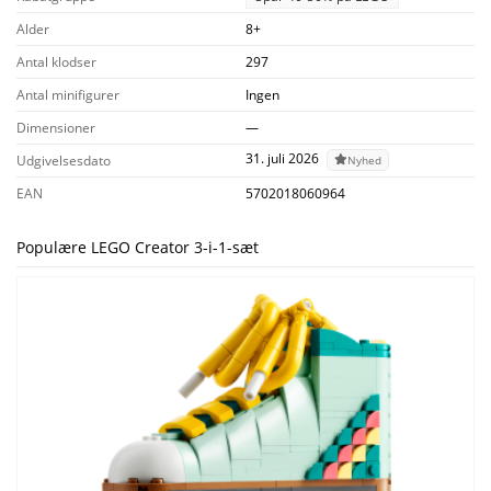
Alder
8+
Antal klodser
297
Antal minifigurer
Ingen
Dimensioner
—
31. juli 2026
Udgivelsesdato
Nyhed
EAN
5702018060964
Populære LEGO Creator 3-i-1-sæt