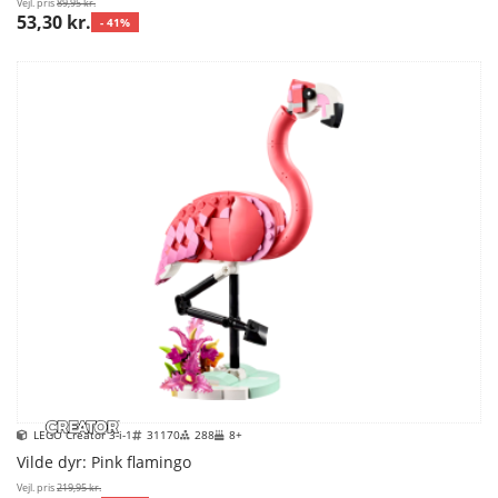
Vejl. pris
89,95 kr.
53,30 kr.
- 41%
LEGO Creator 3-i-1
31170
288
8+
Vilde dyr: Pink flamingo
Vejl. pris
219,95 kr.