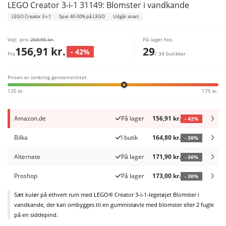
LEGO Creator 3-i-1 31149: Blomster i vandkande
LEGO Creator 3-i-1
Spar 40-50% på LEGO
Udgår snart
Vejl. pris
269,95 kr.
På lager hos
156,91 kr.
29
- 42%
Fra
/ 34 butikker
Prisen er omkring gennemsnittet
135 kr.
175 kr.
Amazon.de
På lager
156,91 kr.
- 42%
Bilka
I butik
164,80 kr.
- 39%
Alternate
På lager
171,90 kr.
- 36%
Proshop
På lager
173,00 kr.
- 36%
Sæt kulør på ethvert rum med LEGO® Creator 3-i-1-legetøjet Blomster i
vandkande, der kan ombygges til en gummistøvle med blomster eller 2 fugle
på en siddepind.