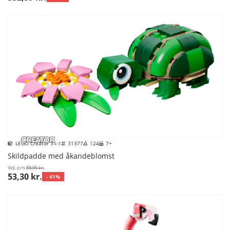
LEGO Creator 3-i-1
31377
124
7+
Skildpadde med åkandeblomst
Vejl. pris
89,95 kr.
53,30 kr.
- 41%