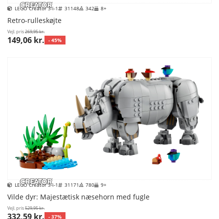
LEGO Creator 3-i-1
31148
342
8+
Retro-rulleskøjte
Vejl. pris
269,95 kr.
149,06 kr.
- 45%
LEGO Creator 3-i-1
31171
780
9+
Vilde dyr: Majestætisk næsehorn med fugle
Vejl. pris
529,95 kr.
332,59 kr.
- 37%