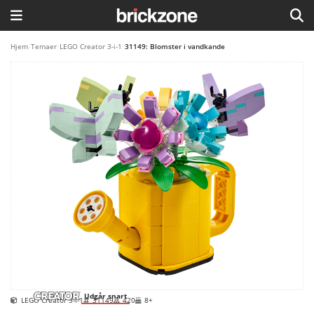
HJEM
Hjem
/
Temaer
/
LEGO Creator 3-i-1
/
31149: Blomster i vandkande
TEMAER
BLOG
LEGO FAVORITTER
Udgår snart
LEGO Creator 3-i-1
31149
420
8+