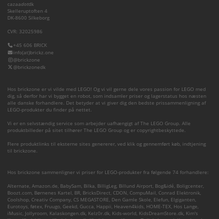
cazaa
dot
dk
Skelleruptoften 4
DK-8600 Silkeborg
CVR: 32025986
+45 606 BRICK
info(at)brickz.one
@brickzone
@brickzonedk
Hos brickzone er vi vilde med LEGO! Og vi vil gerne dele vores passion for LEGO med
dig, så derfor har vi bygget en robot, som indsamler priser og lagerstatus hos næsten
alle danske forhandlere. Det betyder at vi giver dig den bedste prissammenligning af
LEGO-produkter du finder på nettet.
Vi er en selvstændig service som arbejder uafhængigt af The LEGO Group. Alle
produktbilleder på sitet tilhører The LEGO Group og er copyrightbeskyttede.
Flere produktlinks til eksterne sites genererer, ved klik og gennemført køb, indtjening
til brickzone.
Hos brickzone sammenligner vi priser for LEGO-produkter fra følgende 74 forhandlere:
Alternate
,
Amazon.de
,
BabySam
,
Bilka
,
BilligLeg
,
Billund Airport
,
Bog&idé
,
Boligcenter
,
Boozt.com
,
Børnenes Kartel
,
BR
,
BricksDirect
,
CDON
,
CompuMail
,
Conrad Elektronik
,
Coolshop
,
Creativ Company
,
CS MEGASTORE
,
Den Gamle Skole
,
Elefun
,
Elgiganten
,
Eurotoys
,
føtex
,
Fruugo
,
Geekd
,
Gucca
,
Happii
,
Heaven4kids
,
HOME-TEX
,
Hos Lange
,
iMusic
,
Jollyroom
,
Kalaskongen.dk
,
Kelz0r.dk
,
Kids-world
,
KidsDreamStore.dk
,
Kim's