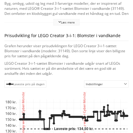
Byg, ombyg, udstil og leg med 3 farverige modeller, der er inspireret af
naturen, med LEGO® Creator 3-i-1-sættet Blomster i vandkande (31149).
Det omfatter en klodsbygget gul vandkande med et håndtag og en tud. Den
er fyldt med 3 legetøjsblomster med bevægelige kronblade og 3
Læs mere
sommerfugle på gennemsigtige pinde, så det ser ud, som om de flyver.
Piger og drenge fra 8 år kan ombygge legetøjet med naturtema til en gul
gummistøvle fyldt med 3 blomster med bevægelige kronblade eller 2 søde
Prisudvikling for LEGO Creator 3-i-1: Blomster i vandkande
gule legetøjsfugle på en blomsterdækket siddepind, og derefter kan de
stolt udstille en af modellerne på værelset. LEGO Creator 3-i-1-legetøj er
Grafen herunder viser prisudviklingen for LEGO Creator 3-i-1-sættet
fremragende kreative gaver med 3 forskellige modeller i hvert sæt, som
Blomster i vandkande (modelnr. 31149). Den sorte linje viser den billigste
børn kan vælge mellem at bygge. Fra seje fartøjer og fantastiske dyr til
pris for sættet på den pågældende dag.
detaljerede byscener – der er et Creator-sæt til alle.
LEGO Creator 3-i-1-sættet Blomster i vandkande udgår snart af LEGOs
sortiment. Hvis sættet er på din ønskeliste vil det være en god idé at
anskaffe det inden det udgår.
Laveste pris på dagen
Indstillinger