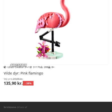
LEGO Creator 3-i-1
31170
288
8+
Vilde dyr: Pink flamingo
Vejl. pris
219,95 kr.
135,90 kr.
- 38%
brickzone
drives af