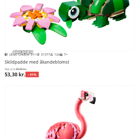
LEGO Creator 3-i-1
31377
124
7+
Skildpadde med åkandeblomst
Vejl. pris
89,95 kr.
53,30 kr.
- 41%