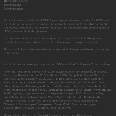
info(at)brickz.one
@brickzone
@brickzonedk
Hos brickzone er vi vilde med LEGO! Og vi vil gerne dele vores passion for LEGO med
dig, så derfor har vi bygget en robot, som indsamler priser og lagerstatus hos næsten
alle danske forhandlere. Det betyder at vi giver dig den bedste prissammenligning af
LEGO-produkter du finder på nettet.
Vi er en selvstændig service som arbejder uafhængigt af The LEGO Group. Alle
produktbilleder på sitet tilhører The LEGO Group og er copyrightbeskyttede.
Flere produktlinks til eksterne sites genererer, ved klik og gennemført køb, indtjening
til brickzone.
Hos brickzone sammenligner vi priser for LEGO-produkter fra følgende 74 forhandlere:
Alternate
,
Amazon.de
,
BabySam
,
Bilka
,
BilligLeg
,
Billund Airport
,
Bog&idé
,
Boligcenter
,
Boozt.com
,
Børnenes Kartel
,
BR
,
BricksDirect
,
CDON
,
CompuMail
,
Conrad Elektronik
,
Coolshop
,
Creativ Company
,
CS MEGASTORE
,
Den Gamle Skole
,
Elefun
,
Elgiganten
,
Eurotoys
,
føtex
,
Fruugo
,
Geekd
,
Gucca
,
Happii
,
Heaven4kids
,
HOME-TEX
,
Hos Lange
,
iMusic
,
Jollyroom
,
Kalaskongen.dk
,
Kelz0r.dk
,
Kids-world
,
KidsDreamStore.dk
,
Kim's
Kram
,
Klodsbiksen
,
Klodshelten.dk
,
Klodskassen
,
Klovnen Tulle's Legetøj
,
Komplett
,
Leg
& idé
,
Legebyen
,
Legekammeraten.dk
,
Legekæden
,
Legen
,
LEGO
,
Lirum Larum Leg
,
Luksusbaby
,
Magasin
,
Magnibrique
,
Matas
,
Matraws
,
Merlin
,
MID Hobby
,
Mortens
Corner
,
Nicko-Leg
,
Pandashop
,
Pipilegetøj
,
Pixizoo
,
Proshop
,
Salling
,
ShopTur
,
Skiftselv.dk
,
Snurretoppen
,
Spelexperten
,
Sports World
,
Superhelten Legetøj
,
Teknikproffset
,
ToySpace
,
Toysstore
,
TradeInn
og
Vivas
.
Ønsker du at blive partner? Kontakt brickzone på partner(at)brickz.one.