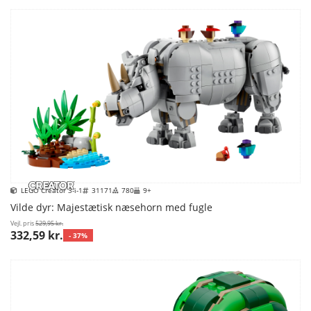
LEGO Creator 3-i-1
31171
780
9+
Vilde dyr: Majestætisk næsehorn med fugle
Vejl. pris
529,95 kr.
332,59 kr.
- 37%