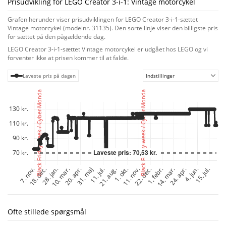
Prisudvikling for LEGO Creator 3-i-1: Vintage motorcykel
motorcykel og derefter ombygge den til en streetbike med et støtteben til
udstilling, skabe en top fuel-dragster, der kan deltage i spændende
Grafen herunder viser prisudviklingen for LEGO Creator 3-i-1-sættet
racerløb – eller de kan bruge deres fantasi til at skabe noget nyt med
Vintage motorcykel (modelnr. 31135). Den sorte linje viser den billigste pris
klodserne. En sjov digital oplevelse for LEGO fans
for sættet på den pågældende dag.
Download LEGO Builder appen, og træd ind i en ny verden af byggesjov,
LEGO Creator 3-i-1-sættet Vintage motorcykel er udgået hos LEGO og vi
hvor børn kan zoome ind på og dreje modeller i 3D, gemme sæt og holde
forventer ikke at prisen kommer til at falde.
øje med, hvor langt de er kommet.
Laveste pris på dagen
Indstillinger
Ofte stillede spørgsmål