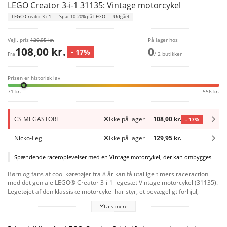
LEGO Creator 3-i-1 31135: Vintage motorcykel
LEGO Creator 3-i-1
Spar 10-20% på LEGO
Udgået
Vejl. pris
129,95 kr.
På lager hos
108,00 kr.
0
- 17%
Fra
/ 2 butikker
Prisen er historisk lav
71 kr.
556 kr.
CS MEGASTORE
Ikke på lager
108,00 kr.
- 17%
Nicko-Leg
Ikke på lager
129,95 kr.
Spændende raceroplevelser med en Vintage motorcykel, der kan ombygges
Børn og fans af cool køretøjer fra 8 år kan få utallige timers raceraction
med det geniale LEGO® Creator 3-i-1-legesæt Vintage motorcykel (31135).
Legetøjet af den klassiske motorcykel har styr, et bevægeligt forhjul,
forlygter, en stor udstødning og et støtteben til udstilling. Sjovt legetøj til
Læs mere
fans af superhurtige køretøjer
LEGO fans kan vælge mellem 3 forskellige bygge- og legeoplevelser med
dette Creator 3-i-1-byggesæt. De kan samle den imponerende Vintage