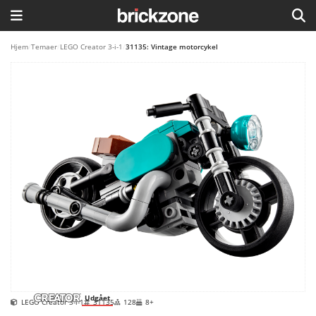
HJEM
Hjem
/
Temaer
/
LEGO Creator 3-i-1
/
31135: Vintage motorcykel
TEMAER
BLOG
LEGO FAVORITTER
Udgået
LEGO Creator 3-i-1
31135
128
8+