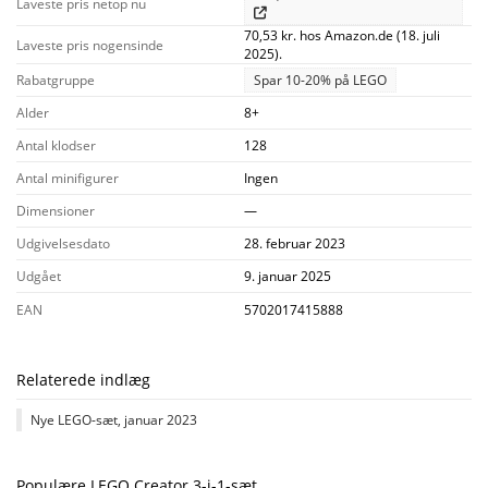
Laveste pris netop nu
70,53 kr. hos Amazon.de (18. juli
Laveste pris nogensinde
2025).
Rabatgruppe
Spar 10-20% på LEGO
Alder
8+
Antal klodser
128
Antal minifigurer
Ingen
Dimensioner
—
Udgivelsesdato
28. februar 2023
Udgået
9. januar 2025
EAN
5702017415888
Relaterede indlæg
Nye LEGO-sæt, januar 2023
Populære LEGO Creator 3-i-1-sæt