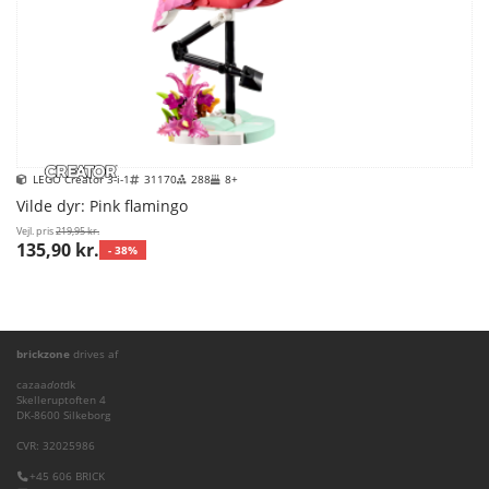
LEGO Creator 3-i-1
31170
288
8+
Vilde dyr: Pink flamingo
Vejl. pris
219,95 kr.
135,90 kr.
- 38%
brickzone
drives af
cazaa
dot
dk
Skelleruptoften 4
DK-8600 Silkeborg
CVR: 32025986
+45 606 BRICK