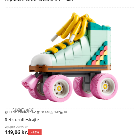
LEGO Creator 3-i-1
31148
342
8+
Retro-rulleskøjte
Vejl. pris
269,95 kr.
149,06 kr.
- 45%