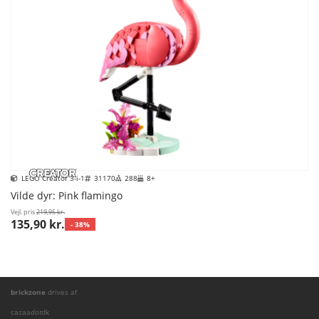
LEGO Creator 3-i-1
31170
288
8+
Vilde dyr: Pink flamingo
Vejl. pris
219,95 kr.
135,90 kr.
- 38%
brickzone
drives af
cazaa
dot
dk