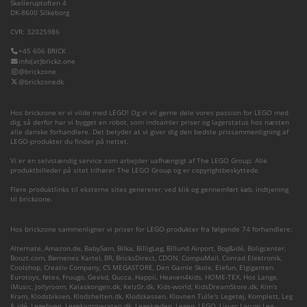
Skelleruptoften 4
DK-8600 Silkeborg
CVR: 32025986
+45 606 BRICK
info(at)brickz.one
@brickzone
@brickzonedk
Hos brickzone er vi vilde med LEGO! Og vi vil gerne dele vores passion for LEGO med
dig, så derfor har vi bygget en robot, som indsamler priser og lagerstatus hos næsten
alle danske forhandlere. Det betyder at vi giver dig den bedste prissammenligning af
LEGO-produkter du finder på nettet.
Vi er en selvstændig service som arbejder uafhængigt af The LEGO Group. Alle
produktbilleder på sitet tilhører The LEGO Group og er copyrightbeskyttede.
Flere produktlinks til eksterne sites genererer, ved klik og gennemført køb, indtjening
til brickzone.
Hos brickzone sammenligner vi priser for LEGO-produkter fra følgende 74 forhandlere:
Alternate
,
Amazon.de
,
BabySam
,
Bilka
,
BilligLeg
,
Billund Airport
,
Bog&idé
,
Boligcenter
,
Boozt.com
,
Børnenes Kartel
,
BR
,
BricksDirect
,
CDON
,
CompuMail
,
Conrad Elektronik
,
Coolshop
,
Creativ Company
,
CS MEGASTORE
,
Den Gamle Skole
,
Elefun
,
Elgiganten
,
Eurotoys
,
føtex
,
Fruugo
,
Geekd
,
Gucca
,
Happii
,
Heaven4kids
,
HOME-TEX
,
Hos Lange
,
iMusic
,
Jollyroom
,
Kalaskongen.dk
,
Kelz0r.dk
,
Kids-world
,
KidsDreamStore.dk
,
Kim's
Kram
,
Klodsbiksen
,
Klodshelten.dk
,
Klodskassen
,
Klovnen Tulle's Legetøj
,
Komplett
,
Leg
& idé
,
Legebyen
,
Legekammeraten.dk
,
Legekæden
,
Legen
,
LEGO
,
Lirum Larum Leg
,