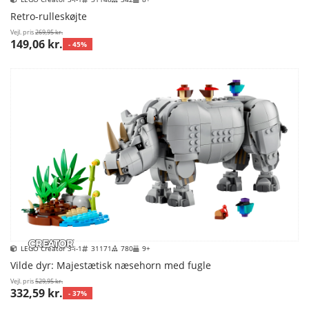
Retro-rulleskøjte
Vejl. pris
269,95 kr.
149,06 kr.
- 45%
LEGO Creator 3-i-1
31171
780
9+
Vilde dyr: Majestætisk næsehorn med fugle
Vejl. pris
529,95 kr.
332,59 kr.
- 37%