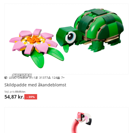
LEGO Creator 3-i-1
31377
124
7+
Skildpadde med åkandeblomst
Vejl. pris
89,95 kr.
54,87 kr.
- 39%