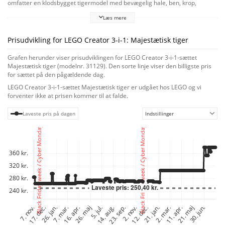
omfatter en klodsbygget tigermodel med bevægelig hale, ben, krop,
skuldre, hoved og kæbe, og den kan også ændre ansigtsudtryk. LEGO
Læs mere
legetøj sætter gang i medrivende og fantasifuld leg
Børn kan få mindst 3 forskellige bygge- og legeoplevelser med dette
fantastiske 3-i-1-legesæt. De kan bygge en bevægelig tiger med en rød
Prisudvikling for LEGO Creator 3-i-1: Majestætisk tiger
fugl, ombygge den til en justerbar rød panda med bambus og et bonsaitræ,
forvandle den til en koi-fisk med bevægelig hale og finner samt åkander,
Grafen herunder viser prisudviklingen for LEGO Creator 3-i-1-sættet
eller dykke ned i fantasien og skabe et andet dyr. En digital oplevelse for
Majestætisk tiger (modelnr. 31129). Den sorte linje viser den billigste pris
LEGO byggere
for sættet på den pågældende dag.
Byggesættet omfatter interaktiv digital byggevejledning, der gør
LEGO Creator 3-i-1-sættet Majestætisk tiger er udgået hos LEGO og vi
byggeoplevelsen endnu sjovere. Zoom- og drejeværktøjerne i den gratis
forventer ikke at prisen kommer til at falde.
app LEGO Byggevejledninger til smartphones og tablets hjælper børn med
at visualisere modellen, mens de bygger.
Laveste pris på dagen
Indstillinger