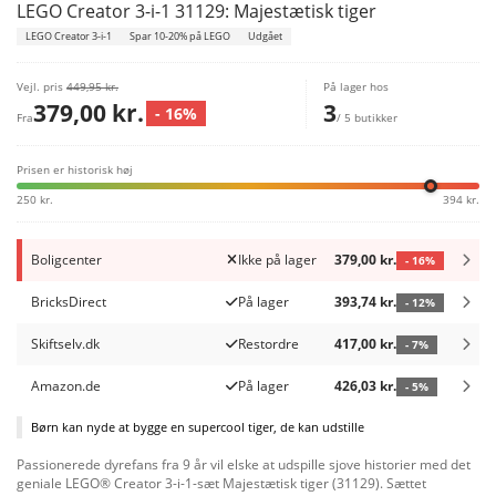
LEGO Creator 3-i-1 31129: Majestætisk tiger
LEGO Creator 3-i-1
Spar 10-20% på LEGO
Udgået
Vejl. pris
449,95 kr.
På lager hos
379,00 kr.
3
- 16%
Fra
/ 5 butikker
Prisen er historisk høj
250 kr.
394 kr.
Boligcenter
Ikke på lager
379,00 kr.
- 16%
BricksDirect
På lager
393,74 kr.
- 12%
Skiftselv.dk
Restordre
417,00 kr.
- 7%
Amazon.de
På lager
426,03 kr.
- 5%
Børn kan nyde at bygge en supercool tiger, de kan udstille
Passionerede dyrefans fra 9 år vil elske at udspille sjove historier med det
geniale LEGO® Creator 3-i-1-sæt Majestætisk tiger (31129). Sættet