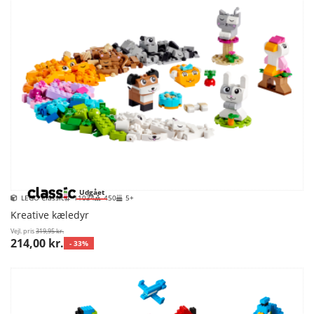
Udgået
LEGO Classic
11034
450
5+
Kreative kæledyr
Vejl. pris
319,95 kr.
214,00 kr.
- 33%