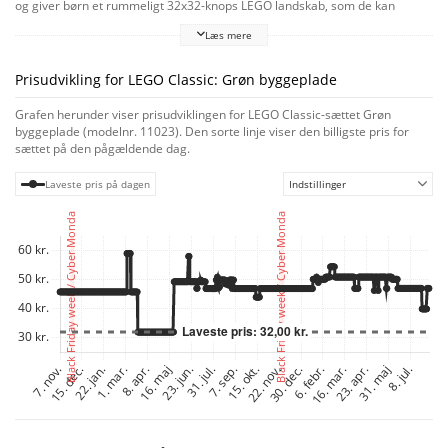
og giver børn et rummeligt 32x32-knops LEGO landskab, som de kan
bygge, lege og udstille på. Lavet til børn med stor fantasi
Læs mere
Inspirer LEGO byggere med et overvældende udvalg af byggemuligheder –
fra haver og skove til fremmede planeter. Denne byggeplade af høj kvalitet
er i stand til at holde LEGO klodser fast i alle vinkler, selv på hovedet! Og
Prisudvikling for LEGO Classic: Grøn byggeplade
når byggeriet er forbi, giver den egenskab børn en sikker måde at
transportere og udstille deres kreationer på. Opbyg børns kreativitet
Grafen herunder viser prisudviklingen for LEGO Classic-sættet Grøn
LEGO Classic sæt giver børn mulighed for selvudfoldelse og ubegrænset
byggeplade (modelnr. 11023). Den sorte linje viser den billigste pris for
leg mellem hænderne. Og når de bygger, skaber og bruger fantasien,
sættet på den pågældende dag.
styrkes deres evner til fritænkning og problemløsning konstant.
Laveste pris på dagen
Indstillinger