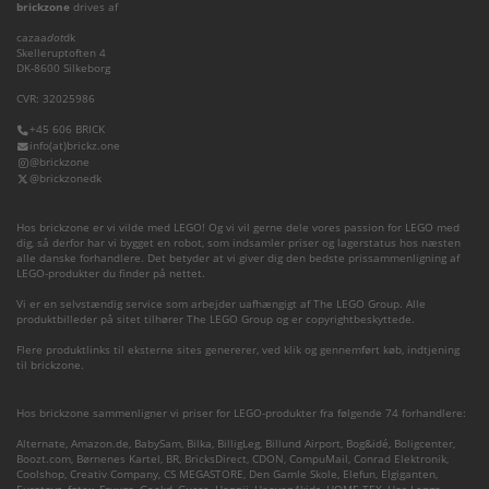
brickzone
drives af
cazaa
dot
dk
Skelleruptoften 4
DK-8600 Silkeborg
CVR: 32025986
+45 606 BRICK
info(at)brickz.one
@brickzone
@brickzonedk
Hos brickzone er vi vilde med LEGO! Og vi vil gerne dele vores passion for LEGO med
dig, så derfor har vi bygget en robot, som indsamler priser og lagerstatus hos næsten
alle danske forhandlere. Det betyder at vi giver dig den bedste prissammenligning af
LEGO-produkter du finder på nettet.
Vi er en selvstændig service som arbejder uafhængigt af The LEGO Group. Alle
produktbilleder på sitet tilhører The LEGO Group og er copyrightbeskyttede.
Flere produktlinks til eksterne sites genererer, ved klik og gennemført køb, indtjening
til brickzone.
Hos brickzone sammenligner vi priser for LEGO-produkter fra følgende 74 forhandlere:
Alternate
,
Amazon.de
,
BabySam
,
Bilka
,
BilligLeg
,
Billund Airport
,
Bog&idé
,
Boligcenter
,
Boozt.com
,
Børnenes Kartel
,
BR
,
BricksDirect
,
CDON
,
CompuMail
,
Conrad Elektronik
,
Coolshop
,
Creativ Company
,
CS MEGASTORE
,
Den Gamle Skole
,
Elefun
,
Elgiganten
,