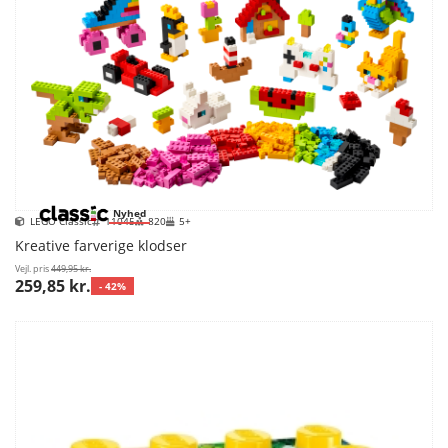
Nyhed
LEGO Classic
11045
820
5+
Kreative farverige klodser
Vejl. pris
449,95 kr.
259,85 kr.
- 42%