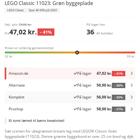
LEGO Classic 11023: Grøn byggeplade
LEGO Classic
Spar 40-50% på LEGO
Vejl. pris
79,95 kr.
På lager hos
47,02 kr.
36
- 41%
Fra
/ 43 butikker
Prisen er omkring gennemsnittet
32 kr.
59 kr.
Amazon.de
På lager
47,02 kr.
- 41%
Alternate
På lager
50,90 kr.
- 36%
Komplett
På lager
56,00 kr.
- 30%
Proshop
På lager
58,00 kr.
- 27%
Et tomt lærred til børns kreativitet!
Sæt scenen for ubegrænset kreativ leg med LEGO® Classic Grøn
byggeplade (11023). Denne grønne byggebund er over 25 cm bred og dyb