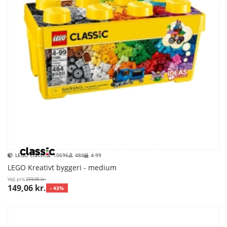
LEGO Classic
10696
484
4-99
LEGO Kreativt byggeri - medium
Vejl. pris
259,95 kr.
149,06 kr.
- 43%