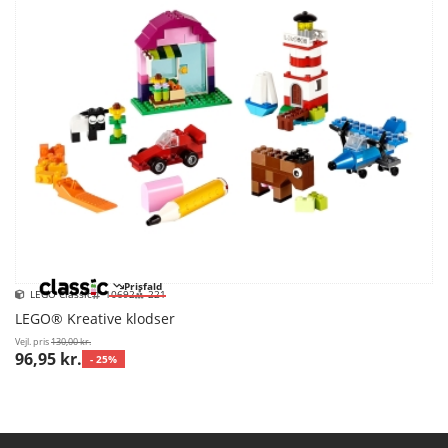
Prisfald
LEGO Classic
10692
221
LEGO® Kreative klodser
Vejl. pris
130,00 kr.
96,95 kr.
- 25%