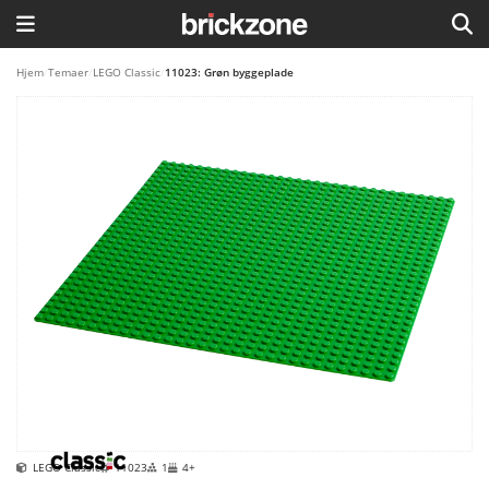
HJEM
Hjem
/
Temaer
/
LEGO Classic
/
11023: Grøn byggeplade
TEMAER
BLOG
LEGO FAVORITTER
LEGO Classic
11023
1
4+