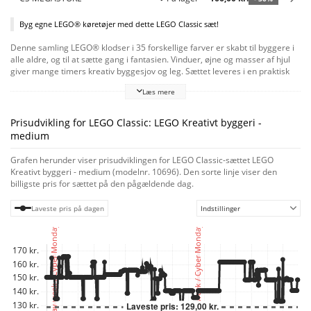
Byg egne LEGO® køretøjer med dette LEGO Classic sæt!
Denne samling LEGO® klodser i 35 forskellige farver er skabt til byggere i
alle aldre, og til at sætte gang i fantasien. Vinduer, øjne og masser af hjul
giver mange timers kreativ byggesjov og leg. Sættet leveres i en praktisk
opbevaringsboks i plastik, det er et oplagt supplement til enhver
Læs mere
eksisterende LEGO samling, og der medfølger idéer til at sætte gang i
byggeriet.
Prisudvikling for LEGO Classic: LEGO Kreativt byggeri -
medium
Grafen herunder viser prisudviklingen for LEGO Classic-sættet LEGO
Kreativt byggeri - medium (modelnr. 10696). Den sorte linje viser den
billigste pris for sættet på den pågældende dag.
Laveste pris på dagen
Indstillinger