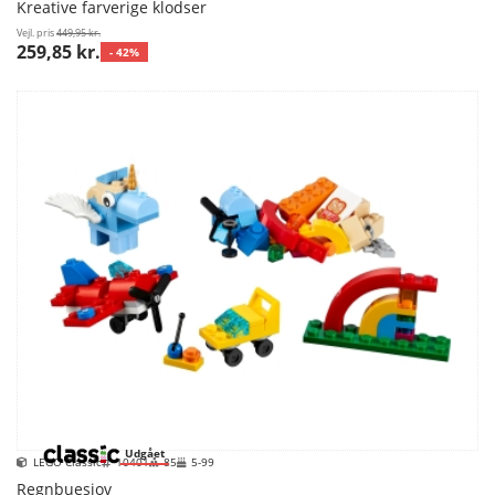
Kreative farverige klodser
Vejl. pris
449,95 kr.
259,85 kr.
- 42%
Udgået
LEGO Classic
10401
85
5-99
Regnbuesjov