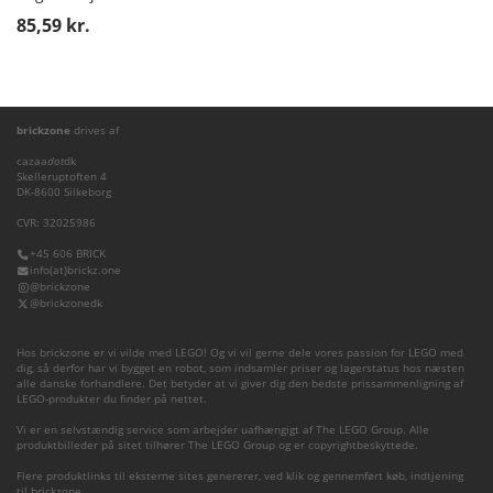
85,59 kr.
brickzone
drives af
cazaa
dot
dk
Skelleruptoften 4
DK-8600 Silkeborg
CVR: 32025986
+45 606 BRICK
info(at)brickz.one
@brickzone
@brickzonedk
Hos brickzone er vi vilde med LEGO! Og vi vil gerne dele vores passion for LEGO med
dig, så derfor har vi bygget en robot, som indsamler priser og lagerstatus hos næsten
alle danske forhandlere. Det betyder at vi giver dig den bedste prissammenligning af
LEGO-produkter du finder på nettet.
Vi er en selvstændig service som arbejder uafhængigt af The LEGO Group. Alle
produktbilleder på sitet tilhører The LEGO Group og er copyrightbeskyttede.
Flere produktlinks til eksterne sites genererer, ved klik og gennemført køb, indtjening
til brickzone.