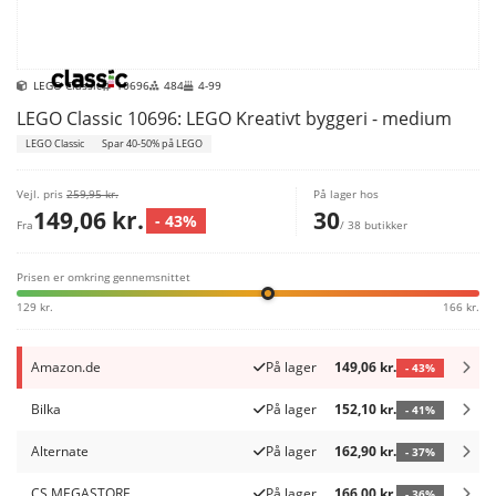
LEGO Classic
10696
484
4-99
LEGO Classic 10696: LEGO Kreativt byggeri - medium
LEGO Classic
Spar 40-50% på LEGO
Vejl. pris
259,95 kr.
På lager hos
149,06 kr.
30
- 43%
Fra
/ 38 butikker
Prisen er omkring gennemsnittet
129 kr.
166 kr.
Amazon.de
På lager
149,06 kr.
- 43%
Bilka
På lager
152,10 kr.
- 41%
Alternate
På lager
162,90 kr.
- 37%
CS MEGASTORE
På lager
166,00 kr.
- 36%