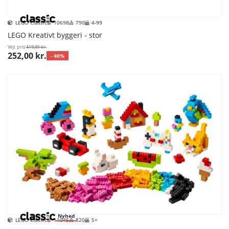
LEGO Classic
10698
790
4-99
LEGO Kreativt byggeri - stor
Vejl. pris
419,95 kr.
252,00 kr.
- 40%
Nyhed
LEGO Classic
11045
820
5+