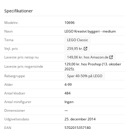
Specifikationer
Modelnr.
10696
Navn
LEGO Kreativt byggeri - medium
Tema
LEGO Classic
Vejl. pris
259,95 kr.
Laveste pris netop nu
149,06 kr. hos Amazon.de
129,00 kr. hos Proshop (13. oktober
Laveste pris nogensinde
2025).
Rabatgruppe
Spar 40-50% på LEGO
Alder
4-99
Antal klodser
484
Antal minifigurer
Ingen
Dimensioner
—
Udgivelsesdato
25. december 2014
EAN
5702015357180