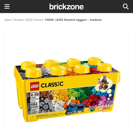
HJEM
Hjem
/
Temaer
/
LEGO Classic
/
10696: LEGO Kreativt byggeri - medium
TEMAER
BLOG
LEGO FAVORITTER