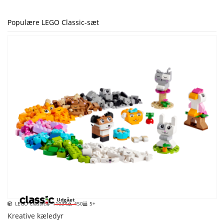
Populære LEGO Classic-sæt
Udgået
LEGO Classic
11034
450
5+
Kreative kæledyr