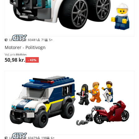
LEGO City
60481
71
5+
Motorer - Politivogn
Vejl. pris
89,95 kr.
50,98 kr.
- 43%
LEGO City
60479
198
6+