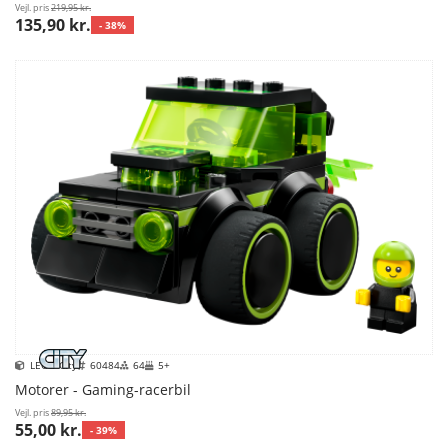
Vejl. pris
219,95 kr.
135,90 kr.
- 38%
LEGO City
60484
64
5+
Motorer - Gaming-racerbil
Vejl. pris
89,95 kr.
55,00 kr.
- 39%