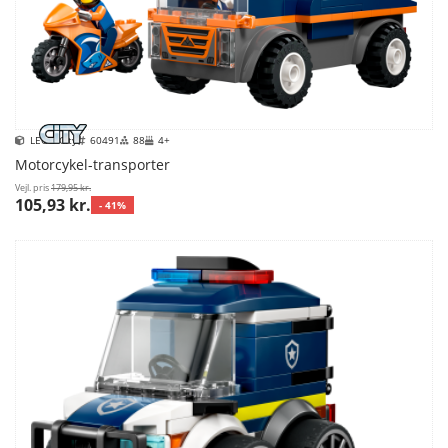
LEGO City
60491
88
4+
Motorcykel-transporter
Vejl. pris
179,95 kr.
105,93 kr.
- 41%