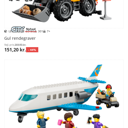
Nyhed
LEGO City
60480
301
7+
Gul rendegraver
Vejl. pris
269,95 kr.
151,20 kr.
- 44%