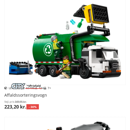
Prisfald
LEGO City
60495
434
7+
Affaldssorteringsvogn
Vejl. pris
349,95 kr.
223,20 kr.
- 36%