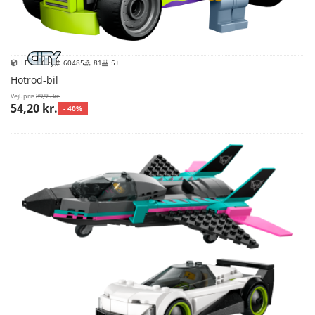
LEGO City
60485
81
5+
Hotrod-bil
Vejl. pris
89,95 kr.
54,20 kr.
- 40%