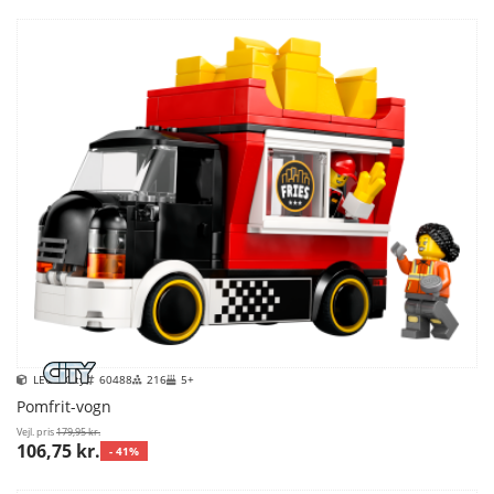
LEGO City
60488
216
5+
Pomfrit-vogn
Vejl. pris
179,95 kr.
106,75 kr.
- 41%