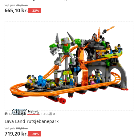
Vejl. pris
999,95 kr.
665,10 kr.
- 33%
Nyhed
LEGO City
60501
1.165
8+
Lava Land-rutsjebanepark
Vejl. pris
899,95 kr.
719,20 kr.
- 20%