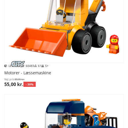
LEGO City
60483
61
5+
Motorer - Læssemaskine
Vejl. pris
89,95 kr.
55,00 kr.
- 39%