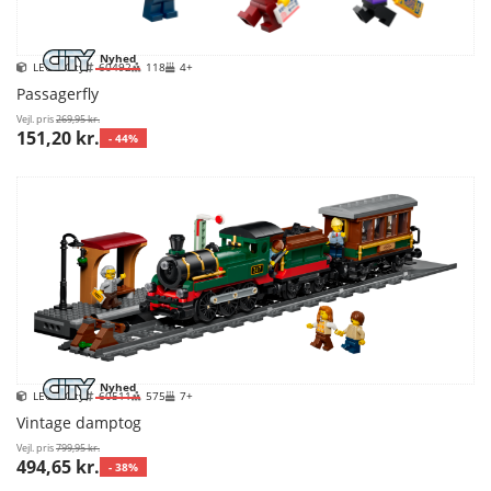
Nyhed
LEGO City
60492
118
4+
Passagerfly
Vejl. pris
269,95 kr.
151,20 kr.
- 44%
Nyhed
LEGO City
60511
575
7+
Vintage damptog
Vejl. pris
799,95 kr.
494,65 kr.
- 38%