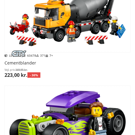
LEGO City
60478
371
7+
Cementblander
Vejl. pris
349,95 kr.
223,00 kr.
- 36%