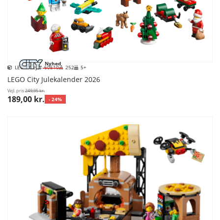
Nyhed
LEGO City
60510
252
5+
LEGO City Julekalender 2026
Vejl. pris
249,95 kr.
189,00 kr.
- 24%