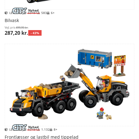
Nyhed
LEGO City
60497
583
6+
Bilvask
Vejl. pris
499,95 kr.
287,20 kr.
- 43%
Nyhed
LEGO City
60494
1.132
8+
Frontlæsser og lastbil med tippelad