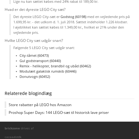
Lige nu kan sættet købes med 24% rabat til 189,00 kr.
Hvad er det dyreste LEGO City sæt?
Det dyreste LEGO City-sæt er
Godstog (60198)
med en vejledende pris på
1.699,95 kr. - det udkom d. 1. juli 2018. Sættet indeholder 1.226 klodser.
I øjeblikket kan sættet købes til 1.349,00 kr., hvilket er 21% under den
vejledende pris.
Hvilke LEGO City sæt udgår snart?
Følgende 5 LEGO City sæt udgår snart:
City-tårnet (60473)
Gul godstransport (60440)
Remix - helikopter, brandbil og ubåd (60462)
Modulært galaktisk rumskib (60446)
Donutvogn (60452)
Relaterede blogindlæg
Store rabatter på LEGO hos Amazon
Proshop Super Days: 144 LEGO-sæt til historisk lave priser
brickzone
drives af
cazaa
dot
dk