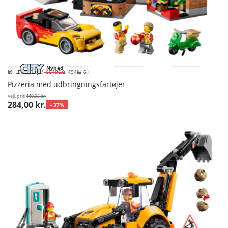
Nyhed
LEGO City
60496
494
6+
Pizzeria med udbringningsfartøjer
Vejl. pris
449,95 kr.
284,00 kr.
- 37%