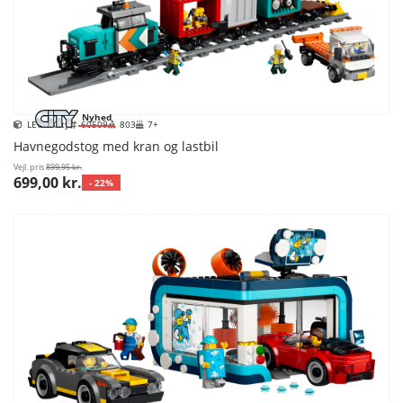
Nyhed
LEGO City
60509
803
7+
Havnegodstog med kran og lastbil
Vejl. pris
899,95 kr.
699,00 kr.
- 22%