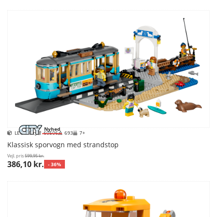
Nyhed
LEGO City
60506
693
7+
Klassisk sporvogn med strandstop
Vejl. pris
599,95 kr.
386,10 kr.
- 36%