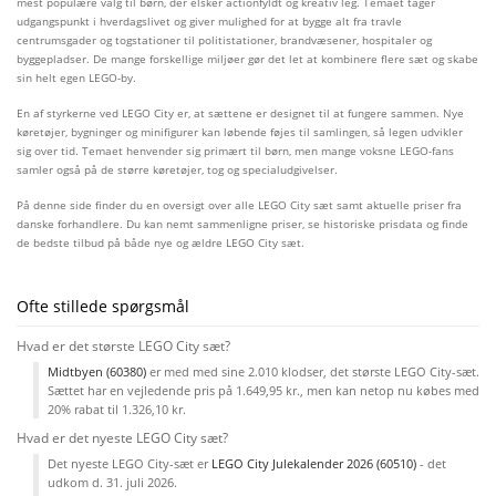
mest populære valg til børn, der elsker actionfyldt og kreativ leg. Temaet tager
udgangspunkt i hverdagslivet og giver mulighed for at bygge alt fra travle
centrumsgader og togstationer til politistationer, brandvæsener, hospitaler og
byggepladser. De mange forskellige miljøer gør det let at kombinere flere sæt og skabe
sin helt egen LEGO-by.
En af styrkerne ved LEGO City er, at sættene er designet til at fungere sammen. Nye
køretøjer, bygninger og minifigurer kan løbende føjes til samlingen, så legen udvikler
sig over tid. Temaet henvender sig primært til børn, men mange voksne LEGO-fans
samler også på de større køretøjer, tog og specialudgivelser.
På denne side finder du en oversigt over alle LEGO City sæt samt aktuelle priser fra
danske forhandlere. Du kan nemt sammenligne priser, se historiske prisdata og finde
de bedste tilbud på både nye og ældre LEGO City sæt.
Ofte stillede spørgsmål
Hvad er det største LEGO City sæt?
Midtbyen (60380)
er med med sine 2.010 klodser, det største LEGO City-sæt.
Sættet har en vejledende pris på 1.649,95 kr., men kan netop nu købes med
20% rabat til 1.326,10 kr.
Hvad er det nyeste LEGO City sæt?
Det nyeste LEGO City-sæt er
LEGO City Julekalender 2026 (60510)
- det
udkom d. 31. juli 2026.