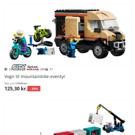
Nyhed
LEGO City
60512
260
7+
Vogn til mountainbike-eventyr
Vejl. pris
179,95 kr.
125,30 kr.
- 30%