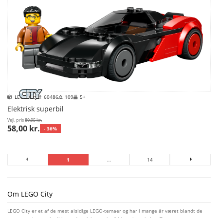
LEGO City
60486
109
5+
Elektrisk superbil
Vejl. pris
89,95 kr.
58,00 kr.
- 36%
1
…
14
Om LEGO City
LEGO City er et af de mest alsidige LEGO-temaer og har i mange år været blandt de