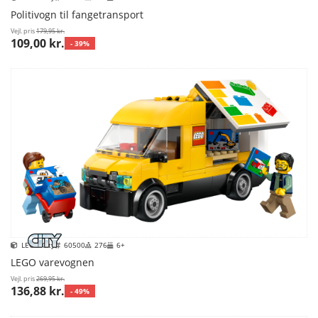
Politivogn til fangetransport
Vejl. pris
179,95 kr.
109,00 kr.
- 39%
LEGO City
60500
276
6+
LEGO varevognen
Vejl. pris
269,95 kr.
136,88 kr.
- 49%