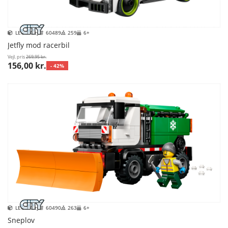
LEGO City
60489
259
6+
Jetfly mod racerbil
Vejl. pris
269,95 kr.
156,00 kr.
- 42%
LEGO City
60490
263
6+
Sneplov