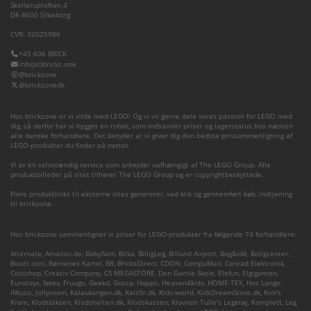
Skelleruptoften 4
DK-8600 Silkeborg
CVR: 32025986
+45 606 BRICK
info(at)brickz.one
@brickzone
@brickzonedk
Hos brickzone er vi vilde med LEGO! Og vi vil gerne dele vores passion for LEGO med
dig, så derfor har vi bygget en robot, som indsamler priser og lagerstatus hos næsten
alle danske forhandlere. Det betyder at vi giver dig den bedste prissammenligning af
LEGO-produkter du finder på nettet.
Vi er en selvstændig service som arbejder uafhængigt af The LEGO Group. Alle
produktbilleder på sitet tilhører The LEGO Group og er copyrightbeskyttede.
Flere produktlinks til eksterne sites genererer, ved klik og gennemført køb, indtjening
til brickzone.
Hos brickzone sammenligner vi priser for LEGO-produkter fra følgende 74 forhandlere:
Alternate
,
Amazon.de
,
BabySam
,
Bilka
,
BilligLeg
,
Billund Airport
,
Bog&idé
,
Boligcenter
,
Boozt.com
,
Børnenes Kartel
,
BR
,
BricksDirect
,
CDON
,
CompuMail
,
Conrad Elektronik
,
Coolshop
,
Creativ Company
,
CS MEGASTORE
,
Den Gamle Skole
,
Elefun
,
Elgiganten
,
Eurotoys
,
føtex
,
Fruugo
,
Geekd
,
Gucca
,
Happii
,
Heaven4kids
,
HOME-TEX
,
Hos Lange
,
iMusic
,
Jollyroom
,
Kalaskongen.dk
,
Kelz0r.dk
,
Kids-world
,
KidsDreamStore.dk
,
Kim's
Kram
,
Klodsbiksen
,
Klodshelten.dk
,
Klodskassen
,
Klovnen Tulle's Legetøj
,
Komplett
,
Leg