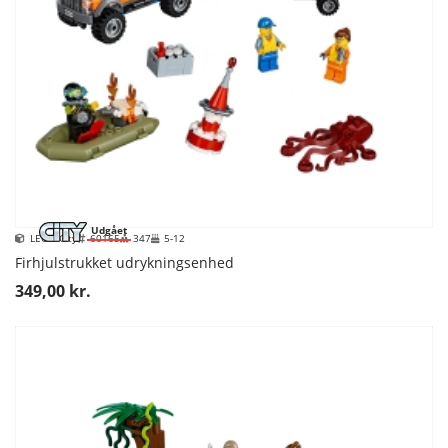
Udgået
LEGO City
60165
347
5-12
Firhjulstrukket udrykningsenhed
349,00 kr.