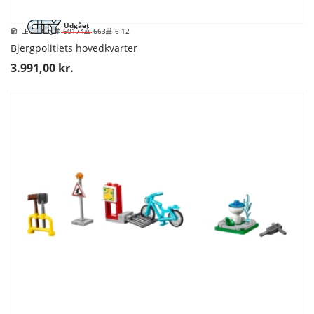
Udgået
LEGO City
60174
663
6-12
Bjergpolitiets hovedkvarter
3.991,00 kr.