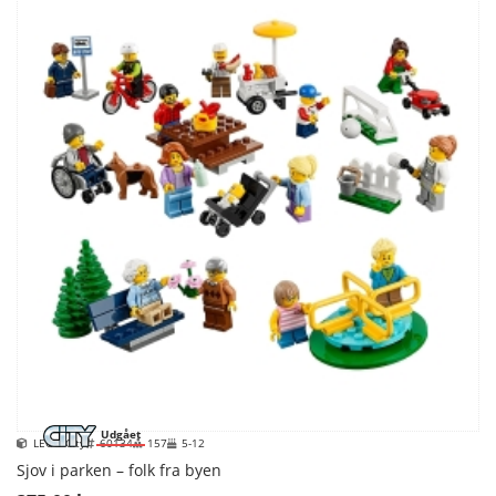
Udgået
LEGO City
60134
157
5-12
Sjov i parken – folk fra byen