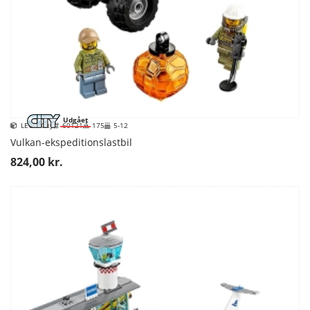
Udgået
LEGO City
60121
175
5-12
Vulkan-ekspeditionslastbil
824,00 kr.