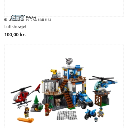
Udgået
LEGO City
60177
87
5-12
Luftshowjet
100,00 kr.