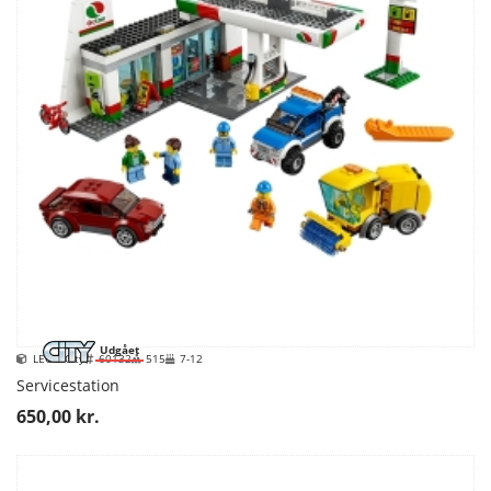
Udgået
LEGO City
60132
515
7-12
Servicestation
650,00 kr.