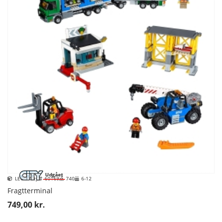
Udgået
LEGO City
60169
740
6-12
Fragtterminal
749,00 kr.