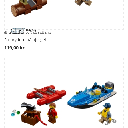
Udgået
LEGO City
60171
88
5-12
Forbrydere på bjerget
119,00 kr.