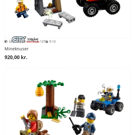
Udgået
LEGO City
60185
127
5-12
Mineknuser
920,00 kr.