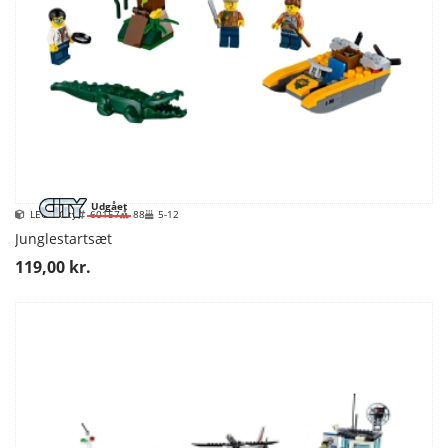
Udgået
LEGO City
60157
88
5-12
Junglestartsæt
119,00 kr.