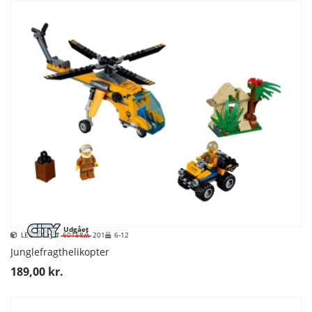
Udgået
LEGO City
60158
201
6-12
Junglefragthelikopter
189,00 kr.