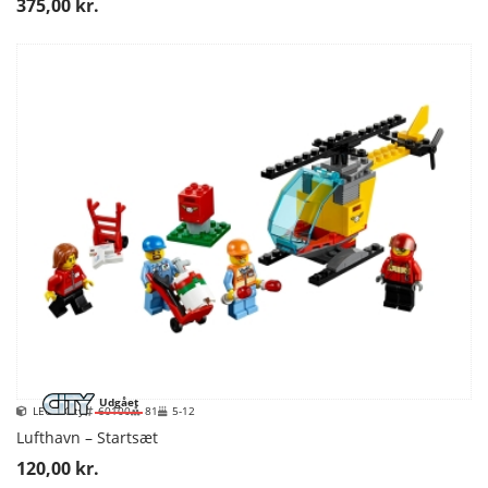
375,00 kr.
Udgået
LEGO City
60100
81
5-12
Lufthavn – Startsæt
120,00 kr.