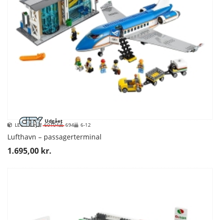
Udgået
LEGO City
60104
694
6-12
Lufthavn – passagerterminal
1.695,00 kr.