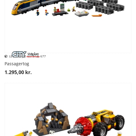
Udgået
LEGO City
60197
677
Passagertog
1.295,00 kr.