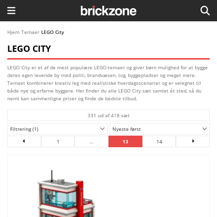
HJEM
Hjem
/
Temaer
/
LEGO City
LEGO CITY
TEMAER
LEGO City er et af de mest populære LEGO-temaer og giver børn mulighed for at bygge
BLOG
deres egen levende by med politi, brandvæsen, tog, byggepladser og meget mere.
Temaet kombinerer kreativ leg med realistiske hverdagsscenarier og er velegnet til
både nye og erfarne byggere. Her finder du alle LEGO City sæt samlet ét sted, så du
LEGO FAVORITTER
nemt kan sammenligne priser og finde de bedste tilbud.
331 ud af 418 sæt
Filtrering (1)
Nyeste først
1
…
13
14