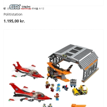
Udgået
LEGO City
60141
894
6-12
Politistation
1.195,00 kr.