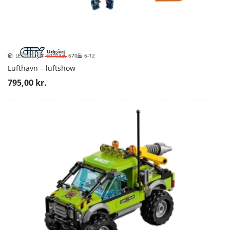
Udgået
LEGO City
60103
670
6-12
Lufthavn – luftshow
795,00 kr.