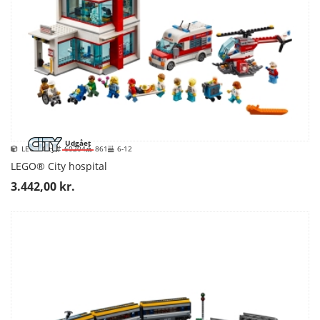
Udgået
LEGO City
60204
861
6-12
LEGO® City hospital
3.442,00 kr.