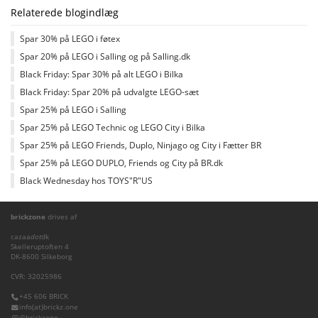
Relaterede blogindlæg
Spar 30% på LEGO i føtex
Spar 20% på LEGO i Salling og på Salling.dk
Black Friday: Spar 30% på alt LEGO i Bilka
Black Friday: Spar 20% på udvalgte LEGO-sæt
Spar 25% på LEGO i Salling
Spar 25% på LEGO Technic og LEGO City i Bilka
Spar 25% på LEGO Friends, Duplo, Ninjago og City i Fætter BR
Spar 25% på LEGO DUPLO, Friends og City på BR.dk
Black Wednesday hos TOYS"R"US
brickzone
drives af
cazaa
dot
dk
Skelleruptoften 4
DK-8600 Silkeborg
CVR: 32025986
+45 606 BRICK
info(at)brickz.one
@brickzone