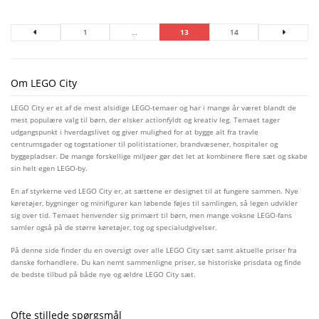
1
…
13
14
Om LEGO City
LEGO City er et af de mest alsidige LEGO-temaer og har i mange år været blandt de
mest populære valg til børn, der elsker actionfyldt og kreativ leg. Temaet tager
udgangspunkt i hverdagslivet og giver mulighed for at bygge alt fra travle
centrumsgader og togstationer til politistationer, brandvæsener, hospitaler og
byggepladser. De mange forskellige miljøer gør det let at kombinere flere sæt og skabe
sin helt egen LEGO-by.
En af styrkerne ved LEGO City er, at sættene er designet til at fungere sammen. Nye
køretøjer, bygninger og minifigurer kan løbende føjes til samlingen, så legen udvikler
sig over tid. Temaet henvender sig primært til børn, men mange voksne LEGO-fans
samler også på de større køretøjer, tog og specialudgivelser.
På denne side finder du en oversigt over alle LEGO City sæt samt aktuelle priser fra
danske forhandlere. Du kan nemt sammenligne priser, se historiske prisdata og finde
de bedste tilbud på både nye og ældre LEGO City sæt.
Ofte stillede spørgsmål