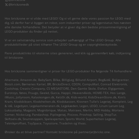
@brickzonedk
Hos brickzone er vi vilde med LEGO! Og vi vil gerne dele vores passion for LEGO med
dig, så derfor har vi bygget en robot, som indsamler priser og lagerstatus hos næsten
alle danske forhandlere. Det betyder at vi giver dig den bedste prissammenligning af
LEGO-produkter du finder på nettet.
Vi er en selvstændig service som arbejder uafhængigt af The LEGO Group. Alle
produktbilleder på sitet tilhører The LEGO Group og er copyrightbeskyttede.
Flere produktlinks til eksterne sites genererer, ved klik og gennemført køb, indtjening
til brickzone.
Hos brickzone sammenligner vi priser for LEGO-produkter fra følgende 74 forhandlere:
Alternate
,
Amazon.de
,
BabySam
,
Bilka
,
BilligLeg
,
Billund Airport
,
Bog&idé
,
Boligcenter
,
Boozt.com
,
Børnenes Kartel
,
BR
,
BricksDirect
,
CDON
,
CompuMail
,
Conrad Elektronik
,
Coolshop
,
Creativ Company
,
CS MEGASTORE
,
Den Gamle Skole
,
Elefun
,
Elgiganten
,
Eurotoys
,
føtex
,
Fruugo
,
Geekd
,
Gucca
,
Happii
,
Heaven4kids
,
HOME-TEX
,
Hos Lange
,
iMusic
,
Jollyroom
,
Kalaskongen.dk
,
Kelz0r.dk
,
Kids-world
,
KidsDreamStore.dk
,
Kim's
Kram
,
Klodsbiksen
,
Klodshelten.dk
,
Klodskassen
,
Klovnen Tulle's Legetøj
,
Komplett
,
Leg
& idé
,
Legebyen
,
Legekammeraten.dk
,
Legekæden
,
Legen
,
LEGO
,
Lirum Larum Leg
,
Luksusbaby
,
Magasin
,
Magnibrique
,
Matas
,
Matraws
,
Merlin
,
MID Hobby
,
Mortens
Corner
,
Nicko-Leg
,
Pandashop
,
Pipilegetøj
,
Pixizoo
,
Proshop
,
Salling
,
ShopTur
,
Skiftselv.dk
,
Snurretoppen
,
Spelexperten
,
Sports World
,
Superhelten Legetøj
,
Teknikproffset
,
ToySpace
,
Toysstore
,
TradeInn
og
Vivas
.
Ønsker du at blive partner? Kontakt brickzone på partner(at)brickz.one.