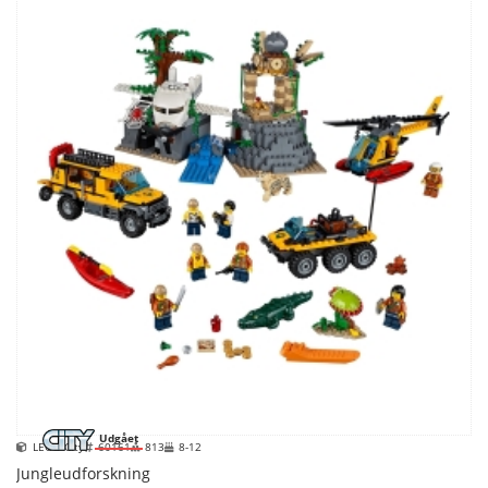
Udgået
LEGO City
60161
813
8-12
Jungleudforskning