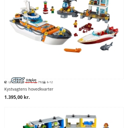
Udgået
LEGO City
60167
792
6-12
Kystvagtens hovedkvarter
1.395,00 kr.