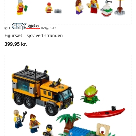
Udgået
LEGO City
60153
169
5-12
Figursæt – sjov ved stranden
399,95 kr.