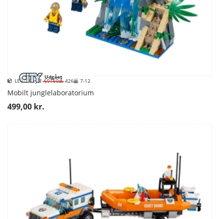
Udgået
LEGO City
60160
426
7-12
Mobilt junglelaboratorium
499,00 kr.