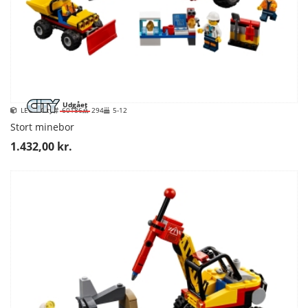
Udgået
LEGO City
60186
294
5-12
Stort minebor
1.432,00 kr.