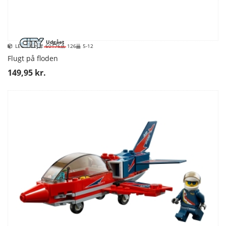
Udgået
LEGO City
60176
126
5-12
Flugt på floden
149,95 kr.