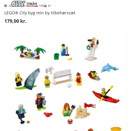
Udgået
LEGO City
40170
100
6+
LEGO® City byg min by tilbehørssæt
179,00 kr.