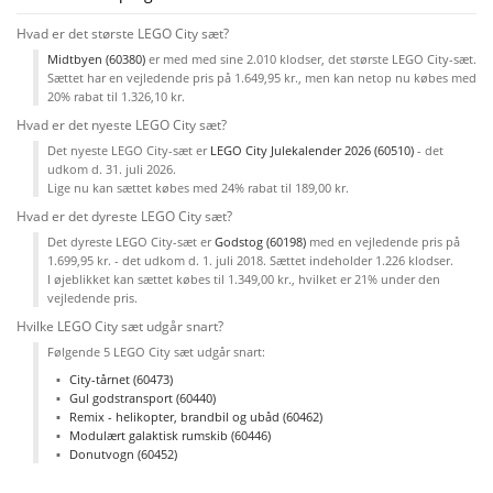
Hvad er det største LEGO City sæt?
Midtbyen (60380)
er med med sine 2.010 klodser, det største LEGO City-sæt.
Sættet har en vejledende pris på 1.649,95 kr., men kan netop nu købes med
20% rabat til 1.326,10 kr.
Hvad er det nyeste LEGO City sæt?
Det nyeste LEGO City-sæt er
LEGO City Julekalender 2026 (60510)
- det
udkom d. 31. juli 2026.
Lige nu kan sættet købes med 24% rabat til 189,00 kr.
Hvad er det dyreste LEGO City sæt?
Det dyreste LEGO City-sæt er
Godstog (60198)
med en vejledende pris på
1.699,95 kr. - det udkom d. 1. juli 2018. Sættet indeholder 1.226 klodser.
I øjeblikket kan sættet købes til 1.349,00 kr., hvilket er 21% under den
vejledende pris.
Hvilke LEGO City sæt udgår snart?
Følgende 5 LEGO City sæt udgår snart:
City-tårnet (60473)
Gul godstransport (60440)
Remix - helikopter, brandbil og ubåd (60462)
Modulært galaktisk rumskib (60446)
Donutvogn (60452)