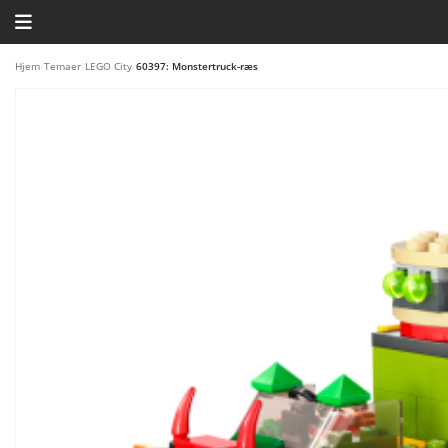
HJEM
Hjem
/
Temaer
/
LEGO City
/
60397: Monstertruck-ræs
TEMAER
BLOG
LEGO FAVORITTER