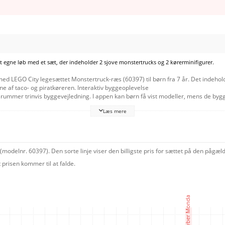
lt egne løb med et sæt, der indeholder 2 sjove monstertrucks og 2 kørerminifigurer.
med LEGO City legesættet Monstertruck-ræs (60397) til børn fra 7 år. Det indehol
ne af taco- og piratkøreren. Interaktiv byggeoplevelse
p rummer trinvis byggevejledning. I appen kan børn få vist modeller, mens de byg
et
Læs mere
toriernes forløb ved hjælp af detaljerede modeller, seje fartøjer og inspirerende
modelnr. 60397). Den sorte linje viser den billigste pris for sættet på den pågæ
prisen kommer til at falde.