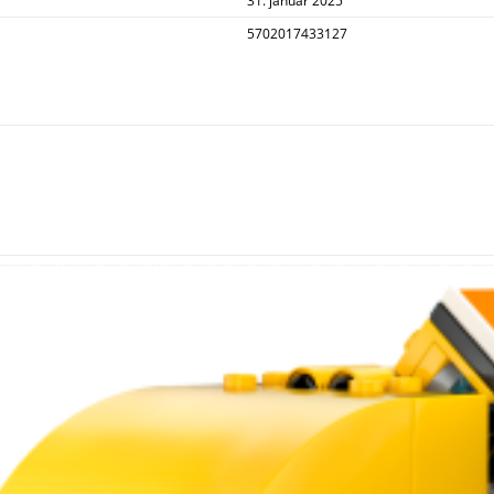
31. januar 2025
5702017433127