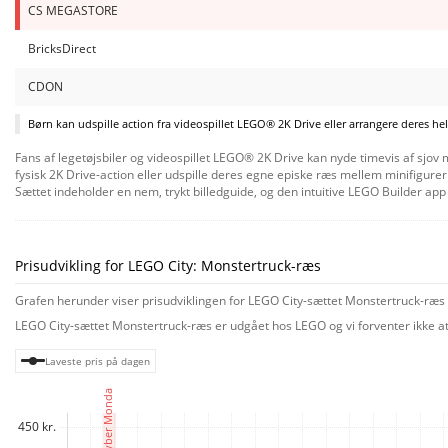
CS MEGASTORE
BricksDirect
CDON
Børn kan udspille action fra videospillet LEGO® 2K Drive eller arrangere deres he
Fans af legetøjsbiler og videospillet LEGO® 2K Drive kan nyde timevis af sjov 
fysisk 2K Drive-action eller udspille deres egne episke ræs mellem minifigurer
Sættet indeholder en nem, trykt billedguide, og den intuitive LEGO Builder ap
kan udforske og gemme virtuelle legesæt. Legetøj, der sætter børn i førersæd
LEGO City legesæt gør børn til hovedpersoner i handlingen. De kan bestemme his
Prisudvikling for LEGO City: Monstertruck-ræs
Grafen herunder viser prisudviklingen for LEGO City-sættet Monstertruck-ræs (
LEGO City-sættet Monstertruck-ræs er udgået hos LEGO og vi forventer ikke at 
Laveste pris på dagen