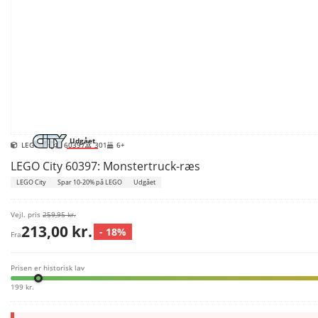
Udgået
LEGO City
60397
301
6+
LEGO City 60397: Monstertruck-ræs
LEGO City
Spar 10-20% på LEGO
Udgået
Vejl. pris
259,95 kr.
213,00 kr.
- 18%
Fra
Prisen er historisk lav
199 kr.