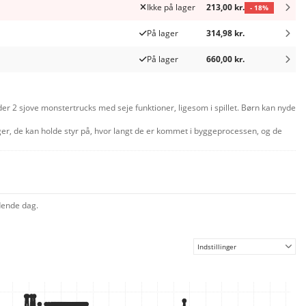
Ikke på lager
213,00 kr.
- 18%
På lager
314,98 kr.
På lager
660,00 kr.
der 2 sjove monstertrucks med seje funktioner, ligesom i spillet. Børn kan nyde
ger, de kan holde styr på, hvor langt de er kommet i byggeprocessen, og de
 karakterer, der stimulerer til fantasifuld, grænseløs leg.
ldende dag.
Indstillinger