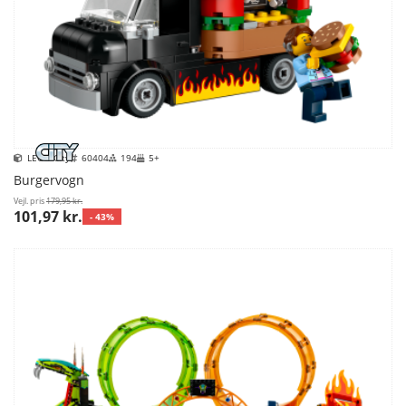
LEGO City
60404
194
5+
Burgervogn
Vejl. pris
179,95 kr.
101,97 kr.
- 43%