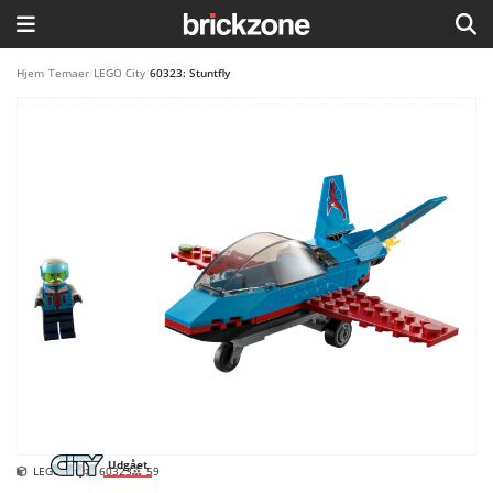
HJEM
Hjem
/
Temaer
/
LEGO City
/
60323: Stuntfly
TEMAER
BLOG
LEGO FAVORITTER
Udgået
LEGO City
60323
59