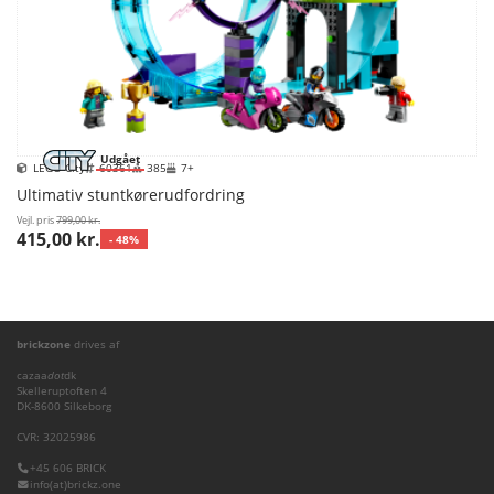
Udgået
LEGO City
60361
385
7+
Ultimativ stuntkørerudfordring
Vejl. pris
799,00 kr.
415,00 kr.
- 48%
brickzone
drives af
cazaa
dot
dk
Skelleruptoften 4
DK-8600 Silkeborg
CVR: 32025986
+45 606 BRICK
info(at)brickz.one