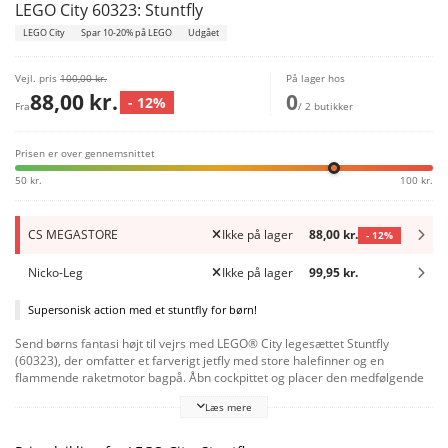
LEGO City 60323: Stuntfly
LEGO City
Spar 10-20% på LEGO
Udgået
Vejl. pris
100,00 kr.
På lager hos
88,00 kr.
0
- 12%
Fra
/ 2 butikker
Prisen er over gennemsnittet
50 kr.
100 kr.
CS MEGASTORE
Ikke på lager
88,00 kr.
- 12%
Nicko-Leg
Ikke på lager
99,95 kr.
Supersonisk action med et stuntfly for børn!
Send børns fantasi højt til vejrs med LEGO® City legesættet Stuntfly
(60323), der omfatter et farverigt jetfly med store halefinner og en
flammende raketmotor bagpå. Åbn cockpittet og placer den medfølgende
stuntpilot deri, klar til actionfyldte legeeventyr blandt skyerne. En
Læs mere
fordybende byggeoplevelse for børn fra 5 år
LEGO City legesættet Stuntfly omfatter nem billedbaseret byggevejledning i
trykt format samt digital byggeguide i den gratis app LEGO