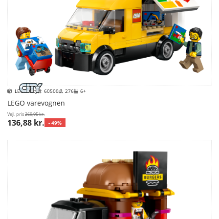
LEGO City
60500
276
6+
LEGO varevognen
Vejl. pris
269,95 kr.
136,88 kr.
- 49%