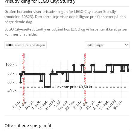
Prisudvikling for LEGO City: Stuntfly
Byggevejledninger til smartphones og tablets. Med denne fantastiske
trinvise interaktive guide kan børn zoome ind på, dreje og visualisere den
Grafen herunder viser prisudviklingen for LEGO City-sættet Stuntfly
færdige model fra alle vinkler, mens de bygger. LEGO City Fantastiske
(modelnr. 60323). Den sorte linje viser den billigste pris for sættet på den
fartøjer
pågældende dag.
Børn vokser op omgivet af fantastiske fartøjer og maskiner, og med
LEGO City-sættet Stuntfly er udgået hos LEGO og vi forventer ikke at prisen
byggesæt fra LEGO City Fantastiske fartøjer kan de udforske dem tæt på
kommer til at falde.
med realistiske modeller og sjove figurer, der inspirerer til ubegrænset
fantasifuld leg.
Laveste pris på dagen
Indstillinger
Ofte stillede spørgsmål