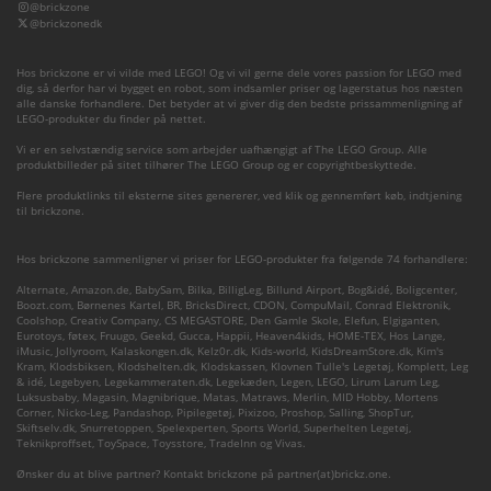
@brickzone
@brickzonedk
Hos brickzone er vi vilde med LEGO! Og vi vil gerne dele vores passion for LEGO med
dig, så derfor har vi bygget en robot, som indsamler priser og lagerstatus hos næsten
alle danske forhandlere. Det betyder at vi giver dig den bedste prissammenligning af
LEGO-produkter du finder på nettet.
Vi er en selvstændig service som arbejder uafhængigt af The LEGO Group. Alle
produktbilleder på sitet tilhører The LEGO Group og er copyrightbeskyttede.
Flere produktlinks til eksterne sites genererer, ved klik og gennemført køb, indtjening
til brickzone.
Hos brickzone sammenligner vi priser for LEGO-produkter fra følgende 74 forhandlere:
Alternate
,
Amazon.de
,
BabySam
,
Bilka
,
BilligLeg
,
Billund Airport
,
Bog&idé
,
Boligcenter
,
Boozt.com
,
Børnenes Kartel
,
BR
,
BricksDirect
,
CDON
,
CompuMail
,
Conrad Elektronik
,
Coolshop
,
Creativ Company
,
CS MEGASTORE
,
Den Gamle Skole
,
Elefun
,
Elgiganten
,
Eurotoys
,
føtex
,
Fruugo
,
Geekd
,
Gucca
,
Happii
,
Heaven4kids
,
HOME-TEX
,
Hos Lange
,
iMusic
,
Jollyroom
,
Kalaskongen.dk
,
Kelz0r.dk
,
Kids-world
,
KidsDreamStore.dk
,
Kim's
Kram
,
Klodsbiksen
,
Klodshelten.dk
,
Klodskassen
,
Klovnen Tulle's Legetøj
,
Komplett
,
Leg
& idé
,
Legebyen
,
Legekammeraten.dk
,
Legekæden
,
Legen
,
LEGO
,
Lirum Larum Leg
,
Luksusbaby
,
Magasin
,
Magnibrique
,
Matas
,
Matraws
,
Merlin
,
MID Hobby
,
Mortens
Corner
,
Nicko-Leg
,
Pandashop
,
Pipilegetøj
,
Pixizoo
,
Proshop
,
Salling
,
ShopTur
,
Skiftselv.dk
,
Snurretoppen
,
Spelexperten
,
Sports World
,
Superhelten Legetøj
,
Teknikproffset
,
ToySpace
,
Toysstore
,
TradeInn
og
Vivas
.
Ønsker du at blive partner? Kontakt brickzone på partner(at)brickz.one.