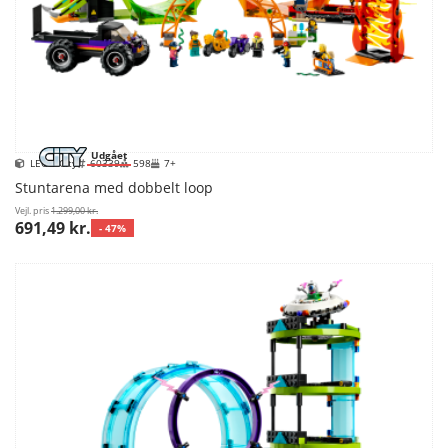
Udgået
LEGO City
60339
598
7+
Stuntarena med dobbelt loop
Vejl. pris
1.299,00 kr.
691,49 kr.
- 47%