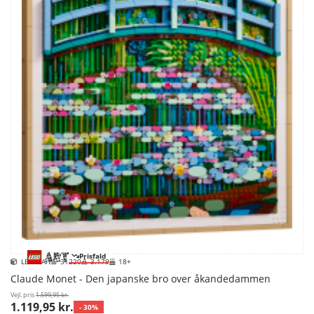
Prisfald
LEGO Art
31220
3.179
18+
Claude Monet - Den japanske bro over åkandedammen
Vejl. pris
1.599,95 kr.
1.119,95 kr.
- 30%