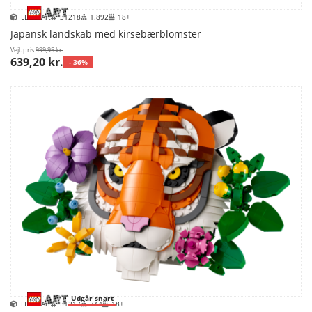
LEGO Art
31218
1.892
18+
Japansk landskab med kirsebærblomster
Vejl. pris
999,95 kr.
639,20 kr.
- 36%
Udgår snart
LEGO Art
31217
744
18+