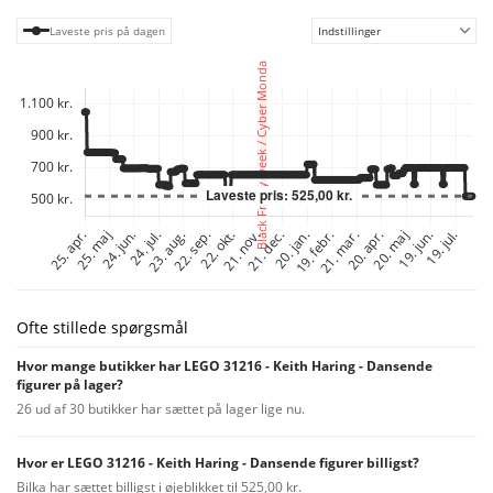
figur på en stand og udstille dem, som du vil – de 5 figurer er separate
modeller, så du kan selv vælge rækkefølgen, og hvor mange du vil udstille.
Laveste pris på dagen
Indstillinger
Sættet er en særlig gave til dig selv eller en kreativ gaveidé til enhver
kunstelsker.
Ofte stillede spørgsmål
Hvor mange butikker har LEGO 31216 - Keith Haring - Dansende
figurer på lager?
26 ud af 30 butikker har sættet på lager lige nu.
Hvor er LEGO 31216 - Keith Haring - Dansende figurer billigst?
Bilka har sættet billigst i øjeblikket til 525,00 kr.