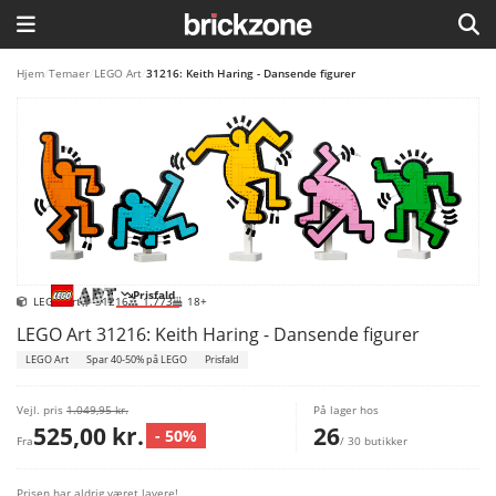
HJEM
Hjem
/
Temaer
/
LEGO Art
/
31216: Keith Haring - Dansende figurer
TEMAER
BLOG
LEGO FAVORITTER
Prisfald
LEGO Art
31216
1.773
18+
LEGO Art 31216: Keith Haring - Dansende figurer
LEGO Art
Spar 40-50% på LEGO
Prisfald
Vejl. pris
1.049,95 kr.
På lager hos
525,00 kr.
26
- 50%
Fra
/ 30 butikker
Prisen har aldrig været lavere!