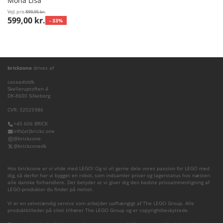
Mona Lisa
Vejl. pris
899,95 kr.
599,00 kr.
- 33%
brickzone
drives af
cazaa
dot
dk
Skelleruptoften 4
DK-8600 Silkeborg
CVR: 32025986
+45 606 BRICK
info(at)brickz.one
@brickzone
@brickzonedk
Hos brickzone er vi vilde med LEGO! Og vi vil gerne dele vores passion for LEGO med
dig, så derfor har vi bygget en robot, som indsamler priser og lagerstatus hos næsten
alle danske forhandlere. Det betyder at vi giver dig den bedste prissammenligning af
LEGO-produkter du finder på nettet.
Vi er en selvstændig service som arbejder uafhængigt af The LEGO Group. Alle
produktbilleder på sitet tilhører The LEGO Group og er copyrightbeskyttede.