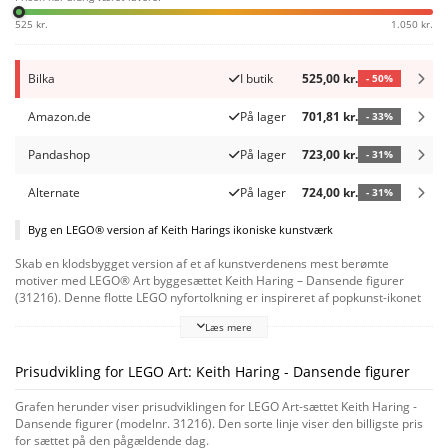
525 kr.
1.050 kr.
Bilka
I butik
525,00 kr.
- 50%
Amazon.de
På lager
701,81 kr.
- 33%
Pandashop
På lager
723,00 kr.
- 31%
Alternate
På lager
724,00 kr.
- 31%
Byg en LEGO® version af Keith Harings ikoniske kunstværk
Skab en klodsbygget version af et af kunstverdenens mest berømte
motiver med LEGO® Art byggesættet Keith Haring – Dansende figurer
(31216). Denne flotte LEGO nyfortolkning er inspireret af popkunst-ikonet
Keith Harings dansende figurer og indfanger den dristige streg, de levende
Læs mere
farver og den karakteristiske følelse af bevægelse og energi. Byggesættet
til voksne er et fordybende projekt, når du samler denne
indretningsgenstand af de 1.773 LEGO klodser. Der medfølger 5 hæfter
Prisudvikling for LEGO Art: Keith Haring - Dansende figurer
med byggevejledning, 1 til hver af de 5 figurer, så du kan få en social
oplevelse med at skabe et stykke popkunst sammen med venner eller
Grafen herunder viser prisudviklingen for LEGO Art-sættet Keith Haring -
familie. Når det rammeløse LEGO Keith Haring-kunstværk er bygget, har du
Dansende figurer (modelnr. 31216). Den sorte linje viser den billigste pris
2 udstillingsmuligheder og kan enten hænge det på en væg eller sætte hver
for sættet på den pågældende dag.