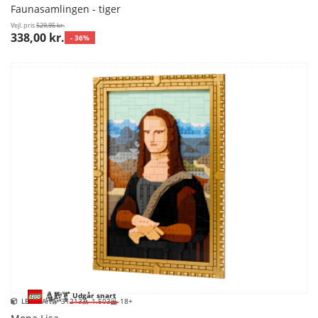
Faunasamlingen - tiger
Vejl. pris
529,95 kr.
338,00 kr.
- 36%
Udgår snart
LEGO Art
31213
1.503
18+