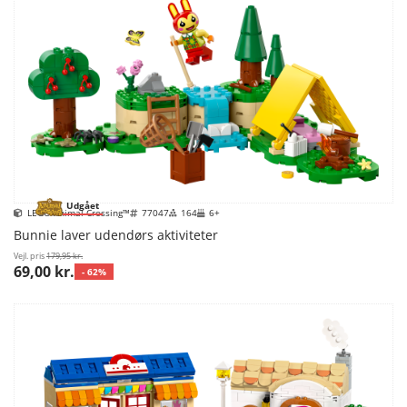
Udgået
LEGO Animal Crossing™
77047
164
6+
Bunnie laver udendørs aktiviteter
Vejl. pris
179,95 kr.
69,00 kr.
- 62%