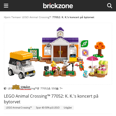
HJEM
Hjem
/
Temaer
/
LEGO Animal Crossing™
/
77052: K. K.'s koncert på bytorvet
TEMAER
BLOG
LEGO FAVORITTER
Udgået
LEGO Animal Crossing™
77052
550
7+
LEGO Animal Crossing™ 77052: K. K.'s koncert på
bytorvet
LEGO Animal Crossing™
Spar 40-50% på LEGO
Udgået