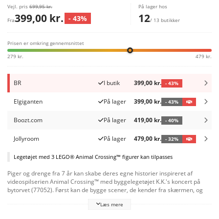
Vejl. pris
699,95 kr.
På lager hos
399,00 kr.
12
- 43%
Fra
/ 13 butikker
Prisen er omkring gennemsnittet
279 kr.
479 kr.
BR
I butik
399,00 kr.
- 43%
Elgiganten
På lager
399,00 kr.
- 43%
Boozt.com
På lager
419,00 kr.
- 40%
Jollyroom
På lager
479,00 kr.
- 32%
Legetøjet med 3 LEGO® Animal Crossing™ figurer kan tilpasses
Piger og drenge fra 7 år kan skabe deres egne historier inspireret af
videospilserien Animal Crossing™ med byggelegetøjet K.K.'s koncert på
bytorvet (77052). Først kan de bygge scener, de kender fra skærmen, og
derefter kan de med de 3 LEGO® Animal Crossing minifigurer og masser
Læs mere
af genkendeligt tilbehør fra videospilserien føre rollelegen præcis derhen,
hvor deres fantasi vil! Børn kan gøre klar til K.K.'s koncert ved at hente hans