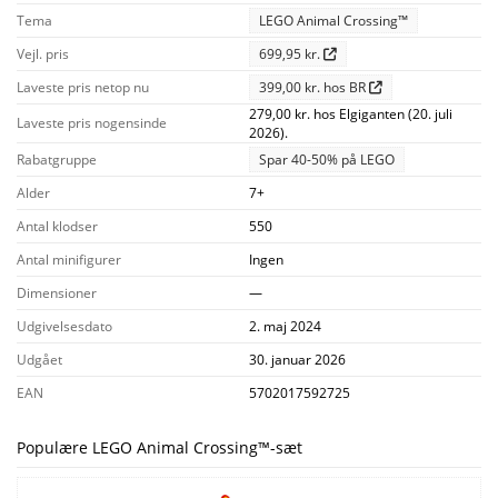
Tema
LEGO Animal Crossing™
Vejl. pris
699,95 kr.
Laveste pris netop nu
399,00 kr. hos BR
279,00 kr. hos Elgiganten (20. juli
Laveste pris nogensinde
2026).
Rabatgruppe
Spar 40-50% på LEGO
Alder
7+
Antal klodser
550
Antal minifigurer
Ingen
Dimensioner
—
Udgivelsesdato
2. maj 2024
Udgået
30. januar 2026
EAN
5702017592725
Populære LEGO Animal Crossing™-sæt