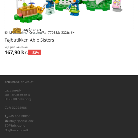
Udgår snart
LEGO Animal Crossing™
77055
322
6+
Tøjbutikken Able Sisters
Vejl. pris
349,95 kr.
167,90 kr.
- 52%
brickzone
drives af
cazaa
dot
dk
Skelleruptoften 4
DK-8600 Silkeborg
CVR: 32025986
+45 606 BRICK
info(at)brickz.one
@brickzone
@brickzonedk