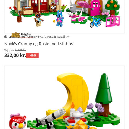
Udgået
LEGO Animal Crossing™
77050
535
7+
Nook's Cranny og Rosie med sit hus
Vejl. pris
649,95 kr.
332,00 kr.
- 49%