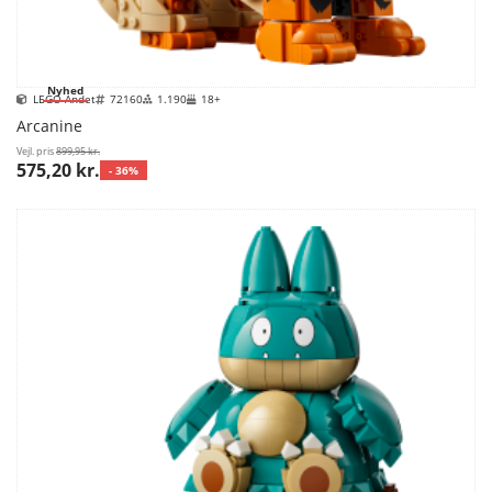
Nyhed
LEGO Andet
72160
1.190
18+
Arcanine
Vejl. pris
899,95 kr.
575,20 kr.
- 36%