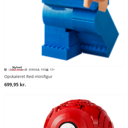
Nyhed
LEGO Andet
40868
930
10+
Opskaleret Red-minifigur
699,95 kr.