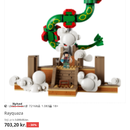
Nyhed
LEGO Andet
72168
1.083
18+
Rayquaza
Vejl. pris
1.099,95 kr.
703,20 kr.
- 36%