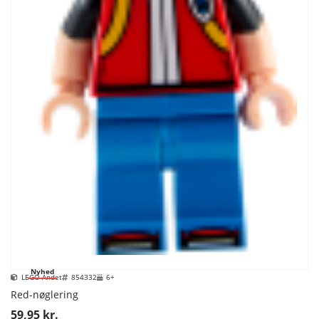
Nyhed
LEGO Andet
854332
6+
Red-nøglering
59,95 kr.