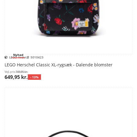
Nyhed
LEGO Andet
5010423
LEGO Herschel Classic XL-rygsæk - Dalende blomster
Vejl. pris
749,95 kr.
649,95 kr.
- 13%