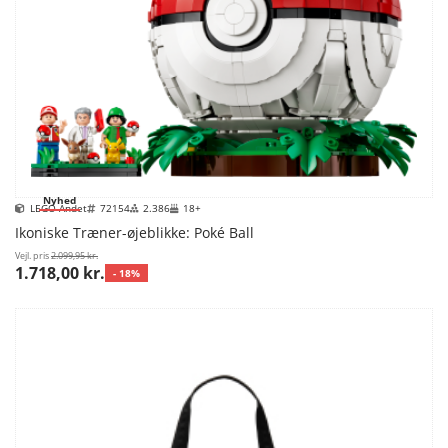
Nyhed
LEGO Andet
72154
2.386
18+
Ikoniske Træner-øjeblikke: Poké Ball
Vejl. pris
2.099,95 kr.
1.718,00 kr.
- 18%