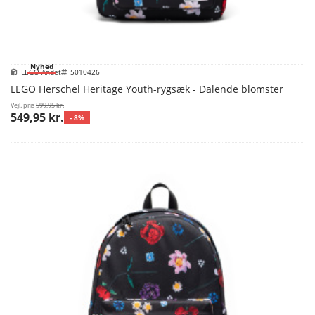
Nyhed
LEGO Andet
5010426
LEGO Herschel Heritage Youth-rygsæk - Dalende blomster
Vejl. pris
599,95 kr.
549,95 kr.
- 8%