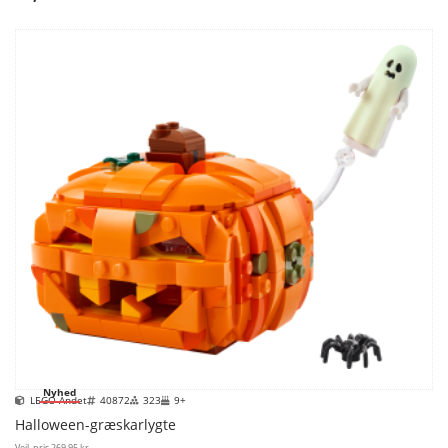
Nyhed
LEGO Andet
40872
323
9+
Halloween-græskarlygte
Vejl. pris
269,95 kr.