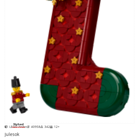
Nyhed
LEGO Andet
40958
342
12+
Julesok