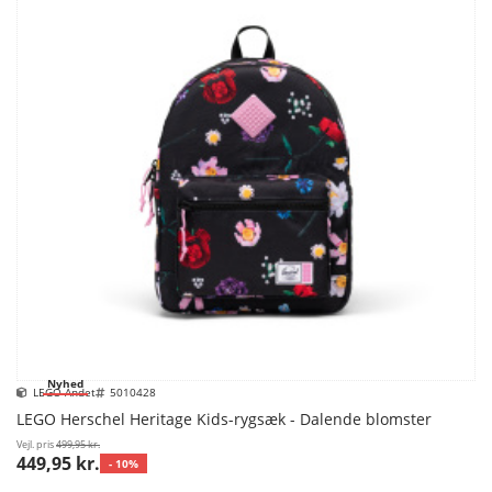
Nyhed
LEGO Andet
5010428
LEGO Herschel Heritage Kids-rygsæk - Dalende blomster
Vejl. pris
499,95 kr.
449,95 kr.
- 10%