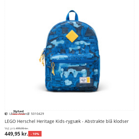
Nyhed
LEGO Andet
5010429
LEGO Herschel Heritage Kids-rygsæk - Abstrakte blå klodser
Vejl. pris
499,95 kr.
449,95 kr.
- 10%