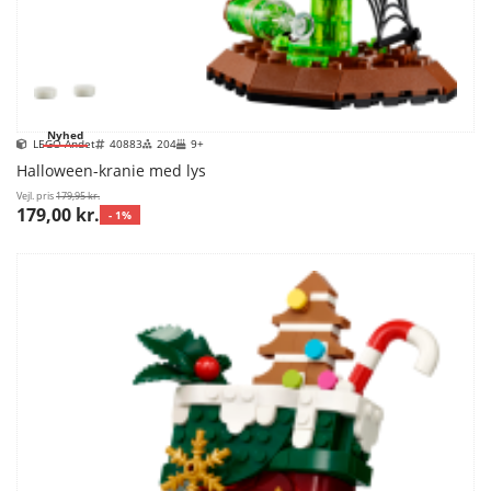
Nyhed
LEGO Andet
40883
204
9+
Halloween-kranie med lys
Vejl. pris
179,95 kr.
179,00 kr.
- 1%