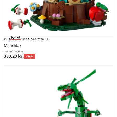
Nyhed
LEGO Andet
72150
757
18+
Munchlax
Vejl. pris
599,95 kr.
383,20 kr.
- 36%