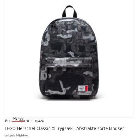
Nyhed
LEGO Andet
5010424
LEGO Herschel Classic XL-rygsæk - Abstrakte sorte klodser
Vejl. pris
749,95 kr.