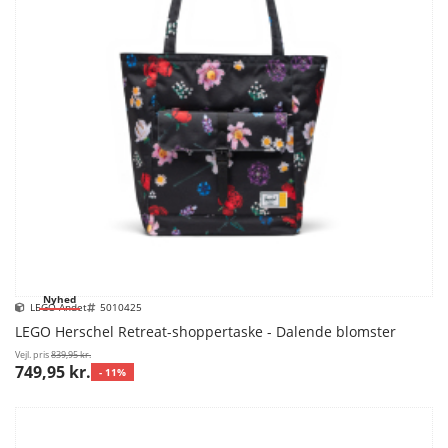
Nyhed
LEGO Andet
5010425
LEGO Herschel Retreat-shoppertaske - Dalende blomster
Vejl. pris
839,95 kr.
749,95 kr.
- 11%