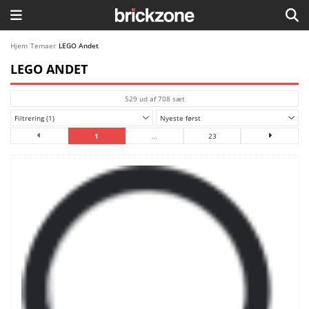
HJEM
Hjem
/
Temaer
/
LEGO Andet
LEGO ANDET
TEMAER
529 ud af 708 sæt
BLOG
Filtrering (1)
Nyeste først
LEGO FAVORITTER
1
…
23