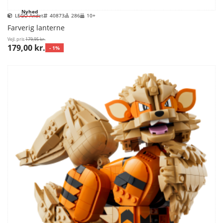
Nyhed
LEGO Andet
40873
286
10+
Farverig lanterne
Vejl. pris
179,95 kr.
179,00 kr.
- 1%