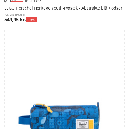
LEGO Andet
5010427
LEGO Herschel Heritage Youth-rygsæk - Abstrakte blå klodser
Vejl. pris
599,95 kr.
549,95 kr.
- 8%