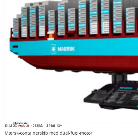
Eksklusiv
LEGO Andet
40955
1.516
12+
Mærsk-containerskib med dual-fuel-motor