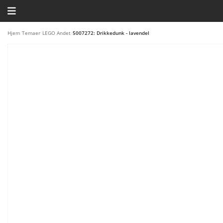
HJEM
Hjem
/
Temaer
/
LEGO Andet
/
5007272: Drikkedunk - lavendel
TEMAER
BLOG
LEGO FAVORITTER