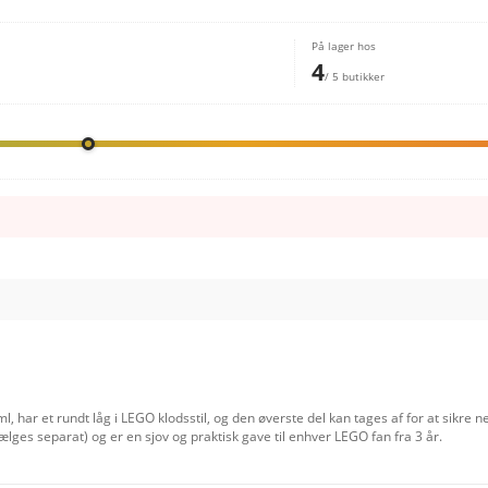
På lager hos
4
/ 5 butikker
ar et rundt låg i LEGO klodsstil, og den øverste del kan tages af for at sikre
lges separat) og er en sjov og praktisk gave til enhver LEGO fan fra 3 år.