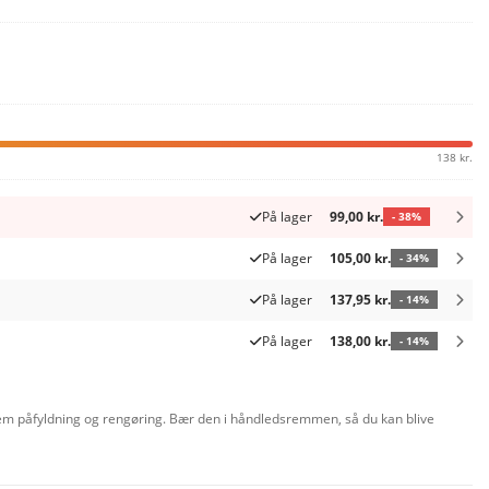
138 kr.
På lager
99,00 kr.
- 38%
På lager
105,00 kr.
- 34%
På lager
137,95 kr.
- 14%
På lager
138,00 kr.
- 14%
 nem påfyldning og rengøring. Bær den i håndledsremmen, så du kan blive