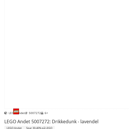
LEGO Andet
5007272
6+
LEGO Andet 5007272: Drikkedunk - lavendel
LEGO Andet
Spar 30-40% på LEGO