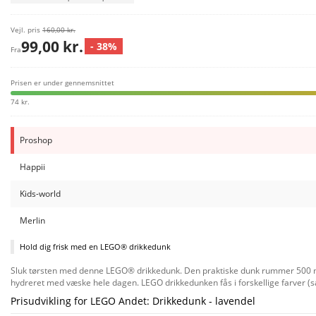
Vejl. pris
160,00 kr.
99,00 kr.
- 38%
Fra
Prisen er under gennemsnittet
74 kr.
Proshop
Happii
Kids-world
Merlin
Hold dig frisk med en LEGO® drikkedunk
Sluk tørsten med denne LEGO® drikkedunk. Den praktiske dunk rummer 500 ml, h
hydreret med væske hele dagen. LEGO drikkedunken fås i forskellige farver (sæ
Prisudvikling for LEGO Andet: Drikkedunk - lavendel