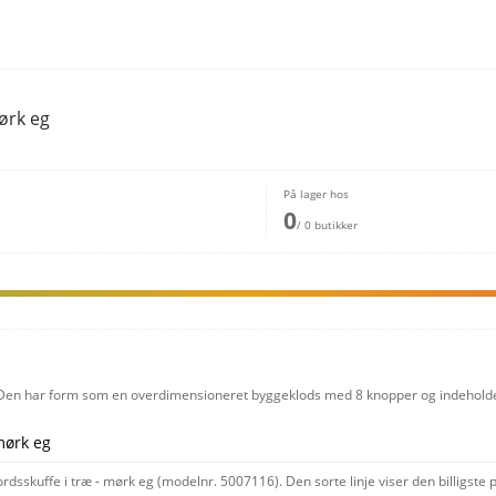
ørk eg
På lager hos
0
/ 0 butikker
 Den har form som en overdimensioneret byggeklods med 8 knopper og indeholder e
mørk eg
dsskuffe i træ - mørk eg (modelnr. 5007116). Den sorte linje viser den billigste