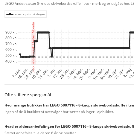
LEGO Andet-sættet 8-knops skrivebordsskuffe i træ - mørk eg er udgået hos LEG
Laveste pris på dagen
Ofte stillede spørgsmål
Hvor mange butikker har LEGO 5007116 - 8-knops skrivebordsskuffe i træ
Ingen af de 0 butikker vi overvåger har sættet på lager i øjeblikket.
Hvad er aldersanbefalingen for LEGO 5007116 - 8-knops skrivebordsskuffe
Sættet anbefales til alderen 6 år og opefter.