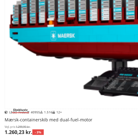
Eksklusiv
LEGO Andet
40955
1.516
12+
Mærsk-containerskib med dual-fuel-motor
Vejl. pris
1.299,95 kr.
1.260,23 kr.
- 3%