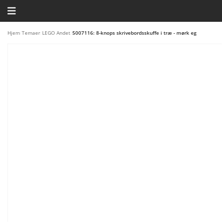
HJEM
Hjem
/
Temaer
/
LEGO Andet
/
5007116: 8-knops skrivebordsskuffe i træ - mørk eg
TEMAER
BLOG
LEGO FAVORITTER