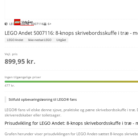
Udgået
LEGO Andet
5007116
6+
LEGO Andet 5007116: 8-knops skrivebordsskuffe i træ - m
LEGO Andet
Ikke-nedsat LEGO
Udgået
Vejl. pris
899,95 kr.
Ingen tilgængelige priser
477 kr.
Stilfuld opbevaringsløsning til LEGO® fans
LEGO® fans vil elske denne sjove, praktiske og pæne skrivebordsskuffe i træ.
skriveredskaber eller toiletsager.
Prisudvikling for LEGO Andet: 8-knops skrivebordsskuffe i træ - 
Grafen herunder viser prisudviklingen for LEGO Andet-sættet 8-knops skrivebor