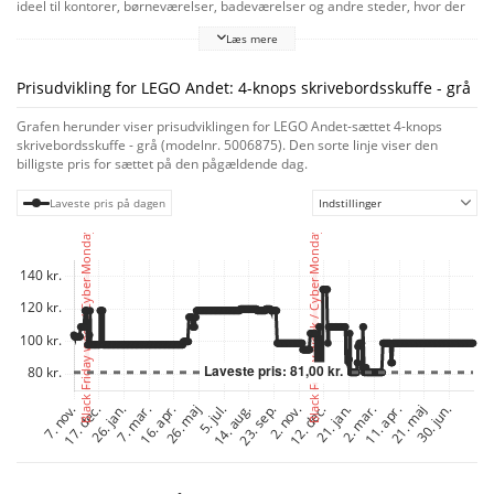
ideel til kontorer, børneværelser, badeværelser og andre steder, hvor der
skal holdes styr på tingene. De 4 overdimensionerede knopper øverst giver
Læs mere
mulighed for at bygge farverige, personlige opbevaringssystemer, der kan
tilpasses til skiftende opbevaringsbehov.
Prisudvikling for LEGO Andet: 4-knops skrivebordsskuffe - grå
Grafen herunder viser prisudviklingen for LEGO Andet-sættet 4-knops
skrivebordsskuffe - grå (modelnr. 5006875). Den sorte linje viser den
billigste pris for sættet på den pågældende dag.
Laveste pris på dagen
Indstillinger