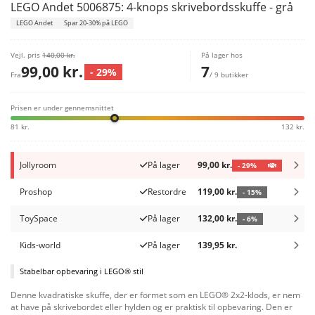
LEGO Andet 5006875: 4-knops skrivebordsskuffe - grå
LEGO Andet
Spar 20-30% på LEGO
Vejl. pris
140,00 kr.
På lager hos
99,00 kr.
7
- 29%
Fra
/ 9 butikker
Prisen er under gennemsnittet
81 kr.
132 kr.
Jollyroom
På lager
99,00 kr.
- 29%
Proshop
Restordre
119,00 kr.
- 15%
ToySpace
På lager
132,00 kr.
- 6%
Kids-world
På lager
139,95 kr.
Stabelbar opbevaring i LEGO® stil
Denne kvadratiske skuffe, der er formet som en LEGO® 2x2-klods, er nem
at have på skrivebordet eller hylden og er praktisk til opbevaring. Den er