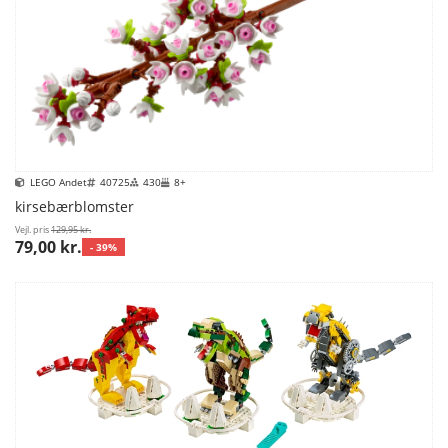
LEGO Andet
40725
430
8+
kirsebærblomster
Vejl. pris
129,95 kr.
79,00 kr.
- 39%