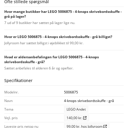
Ofte stillede spørgsmål
Hvor mange butikker har LEGO 5006875 - 4-knops skrivebordsskuffe -
grå på lager?
7 ud af 9 butikker har sættet på lager lige nu.
Hvor er LEGO 5006875 - 4-knops skrivebordsskuffe - grå billigst?
Jollyroom har sættet billigst i øjeblikket til 99,00 kr.
Hvad er aldersanbefalingen for LEGO 5006875 - 4-knops
skrivebordsskuffe - grå?
Sættet anbefales til alderen 6 år og opefter.
Specifikationer
Modelnr.
5006875
Navn
4-knops skrivebordsskuffe - grå
Tema
LEGO Andet
Vejl. pris
140,00 kr.
Laveste pris netop nu
99,00 kr. hos Jollyroom