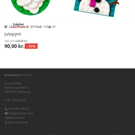
Udgået
LEGO Andet
40744
153
6+
Julepynt
Vejl. pris
129,95 kr.
90,00 kr.
- 31%
brickzone
drives af
cazaa
dot
dk
Skelleruptoften 4
DK-8600 Silkeborg
CVR: 32025986
+45 606 BRICK
info(at)brickz.one
@brickzone
@brickzonedk