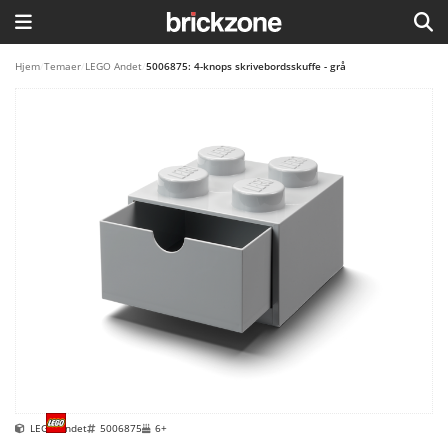
HJEM
Hjem
/
Temaer
/
LEGO Andet
/
5006875: 4-knops skrivebordsskuffe - grå
TEMAER
BLOG
LEGO FAVORITTER
LEGO Andet
5006875
6+