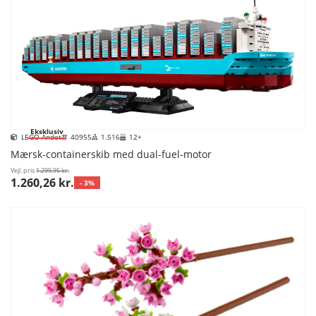
Eksklusiv
LEGO Andet
40955
1.516
12+
Mærsk-containerskib med dual-fuel-motor
Vejl. pris
1.299,95 kr.
1.260,26 kr.
- 3%