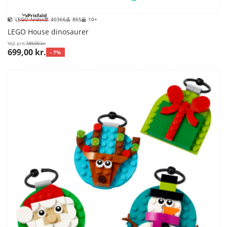
Prisfald
LEGO Andet
40366
865
10+
LEGO House dinosaurer
Vejl. pris
749,00 kr.
699,00 kr.
- 7%