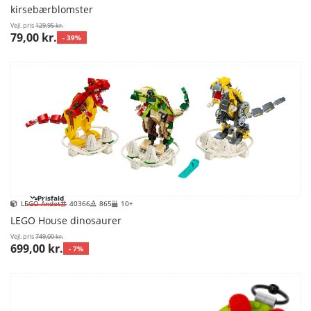
kirsebærblomster
Vejl. pris
129,95 kr.
79,00 kr.
- 39%
Prisfald
LEGO Andet
40366
865
10+
LEGO House dinosaurer
Vejl. pris
749,00 kr.
699,00 kr.
- 7%