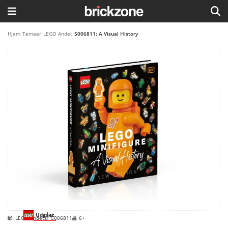
HJEM
Hjem
/
Temaer
/
LEGO Andet
/
5006811: A Visual History
TEMAER
BLOG
LEGO FAVORITTER
Udgået
LEGO Andet
5006811
6+