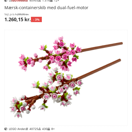
LEGO Andet
40955
1.516
12+
Mærsk-containerskib med dual-fuel-motor
Vejl. pris
1.299,95 kr.
1.260,15 kr.
- 3%
LEGO Andet
40725
430
8+