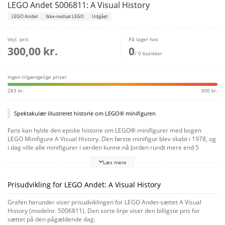
LEGO Andet 5006811: A Visual History
LEGO Andet
Ikke-nedsat LEGO
Udgået
Vejl. pris
På lager hos
300,00 kr.
0
/ 0 butikker
Ingen tilgængelige priser
283 kr.
300 kr.
Spektakulær illustreret historie om LEGO® minifiguren
Fans kan hylde den episke historie om LEGO® minifigurer med bogen
LEGO Minifigure A Visual History. Den første minifigur blev skabt i 1978, og
i dag ville alle minifigurer i verden kunne nå Jorden rundt mere end 5
gange! Denne farverige 256-siders bog illustrerer mere end 2.000 af de
Læs mere
mest populære og sjældne fra LEGO Minifigures serierne og temaer som
LEGO NINJAGO®, LEGO Star Wars™, LEGO Harry Potter™ og mange flere.
Bogen omfatter en eksklusiv orange minifigur af en astronaut.
Prisudvikling for LEGO Andet: A Visual History
Grafen herunder viser prisudviklingen for LEGO Andet-sættet A Visual
History (modelnr. 5006811). Den sorte linje viser den billigste pris for
sættet på den pågældende dag.