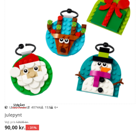
Udgået
LEGO Andet
40744
153
6+
Julepynt
Vejl. pris
129,95 kr.
90,00 kr.
- 31%