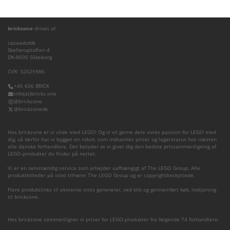
brickzone
drives af
cazaa
dot
dk
Skelleruptoften 4
DK-8600 Silkeborg
CVR: 32025986
+45 606 BRICK
info(at)brickz.one
@brickzone
@brickzonedk
Hos brickzone er vi vilde med LEGO! Og vi vil gerne dele vores passion for LEGO med
dig, så derfor har vi bygget en robot, som indsamler priser og lagerstatus hos næsten
alle danske forhandlere. Det betyder at vi giver dig den bedste prissammenligning af
LEGO-produkter du finder på nettet.
Vi er en selvstændig service som arbejder uafhængigt af The LEGO Group. Alle
produktbilleder på sitet tilhører The LEGO Group og er copyrightbeskyttede.
Flere produktlinks til eksterne sites genererer, ved klik og gennemført køb, indtjening
til brickzone.
Hos brickzone sammenligner vi priser for LEGO-produkter fra følgende 74 forhandlere: