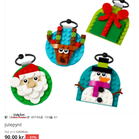
Udgået
LEGO Andet
40744
153
6+
Julepynt
Vejl. pris
129,95 kr.
90,00 kr.
- 31%