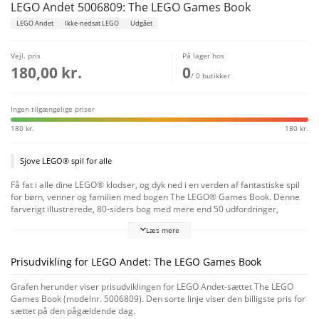
LEGO Andet 5006809: The LEGO Games Book
LEGO Andet
Ikke-nedsat LEGO
Udgået
Vejl. pris
På lager hos
180,00 kr.
0
/ 0 butikker
Ingen tilgængelige priser
180 kr.
180 kr.
Sjove LEGO® spil for alle
Få fat i alle dine LEGO® klodser, og dyk ned i en verden af fantastiske spil
for børn, venner og familien med bogen The LEGO® Games Book. Denne
farverigt illustrerede, 80-siders bog med mere end 50 udfordringer,
puslerier, opgaver og spil indeholder enkle spilleregler og
Læs mere
byggevejledninger samt 45 LEGO elementer til 9 spil for at sætte gang i
legen. Hvem kan stable det højeste tårn på 60 sekunder? Kan nogen løse
pusleterningen? Gør dig klar til timevis af supermorsomt LEGO sjov!
Prisudvikling for LEGO Andet: The LEGO Games Book
Grafen herunder viser prisudviklingen for LEGO Andet-sættet The LEGO
Games Book (modelnr. 5006809). Den sorte linje viser den billigste pris for
sættet på den pågældende dag.