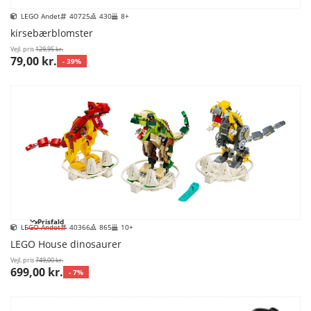
LEGO Andet
40725
430
8+
kirsebærblomster
Vejl. pris
129,95 kr.
79,00 kr.
- 39%
Prisfald
LEGO Andet
40366
865
10+
LEGO House dinosaurer
Vejl. pris
749,00 kr.
699,00 kr.
- 7%