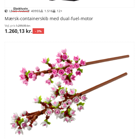
Eksklusiv
LEGO Andet
40955
1.516
12+
Mærsk-containerskib med dual-fuel-motor
Vejl. pris
1.299,95 kr.
1.260,13 kr.
- 3%