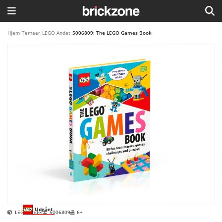
HJEM
Hjem
/
Temaer
/
LEGO Andet
/
5006809: The LEGO Games Book
TEMAER
BLOG
LEGO FAVORITTER
Udgået
LEGO Andet
5006809
6+