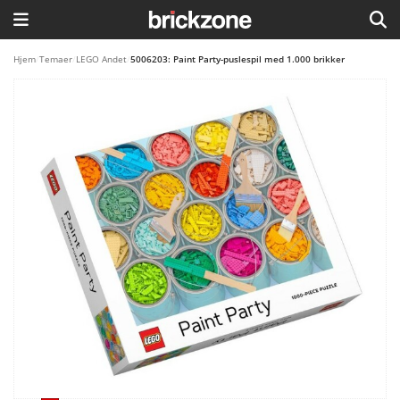
HJEM
Hjem
/
Temaer
/
LEGO Andet
/
5006203: Paint Party-puslespil med 1.000 brikker
TEMAER
BLOG
LEGO FAVORITTER