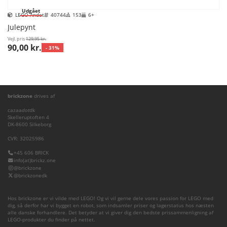
Udgået
LEGO Andet
40744
153
6+
Julepynt
Vejl. pris
129,95 kr.
90,00 kr.
- 31%
brickzone
drives af
cazaa
dot
dk
Skelleruptoften 4
DK-8600 Silkeborg
CVR: 32025986
+45 606 BRICK
info(at)brickz.one
@brickzone
@brickzonedk
Hos brickzone er vi vilde med LEGO! Og vi vil gerne dele vores passion for LEGO med
dig, så derfor har vi bygget en robot, som indsamler priser og lagerstatus hos næsten
alle danske forhandlere. Det betyder at vi giver dig den bedste prissammenligning af
LEGO-produkter du finder på nettet.