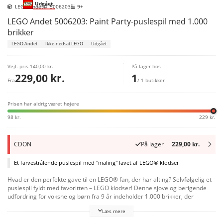
Udgået
LEGO Andet
5006203
9+
LEGO Andet 5006203: Paint Party-puslespil med 1.000
brikker
LEGO Andet
Ikke-nedsat LEGO
Udgået
Vejl. pris
140,00 kr.
På lager hos
229,00 kr.
1
Fra
/ 1 butikker
Prisen har aldrig været højere
98 kr.
229 kr.
CDON
På lager
229,00 kr.
Et farvestrålende puslespil med "maling" lavet af LEGO® klodser
Hvad er den perfekte gave til en LEGO® fan, der har alting? Selvfølgelig et
puslespil fyldt med favoritten – LEGO klodser! Denne sjove og berigende
udfordring for voksne og børn fra 9 år indeholder 1.000 brikker, der
tilsammen danner farverige malerbøtter. Men ved nærmere eftersyn er
Læs mere
det ikke maling i dåserne – de er fyldt med LEGO klodser, omhyggeligt
opdelt efter farve.