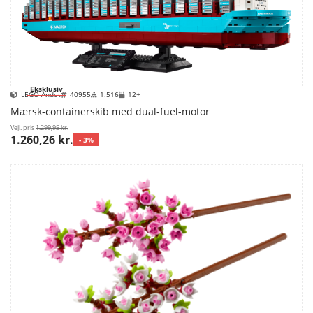
Eksklusiv
LEGO Andet
40955
1.516
12+
Mærsk-containerskib med dual-fuel-motor
Vejl. pris
1.299,95 kr.
1.260,26 kr.
- 3%