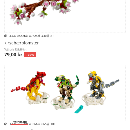
LEGO Andet
40725
430
8+
kirsebærblomster
Vejl. pris
129,95 kr.
79,00 kr.
- 39%
Prisfald
LEGO Andet
40366
865
10+