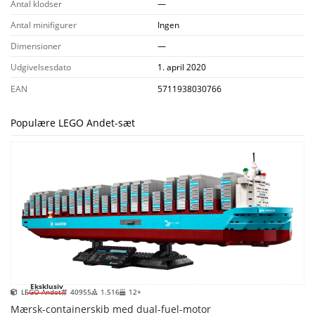
Antal klodser
—
Antal minifigurer
Ingen
Dimensioner
—
Udgivelsesdato
1. april 2020
EAN
5711938030766
Populære LEGO Andet-sæt
Eksklusiv
LEGO Andet
40955
1.516
12+
Mærsk-containerskib med dual-fuel-motor