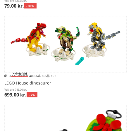
Vejl. pris
129,95 kr.
79,00 kr.
- 39%
Prisfald
LEGO Andet
40366
865
10+
LEGO House dinosaurer
Vejl. pris
749,00 kr.
699,00 kr.
- 7%