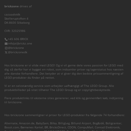
brickzone
drives af
cazaa
dot
dk
Skelleruptoften 4
DK-8600 Silkeborg
CVR: 32025986
+45 606 BRICK
info(at)brickz.one
@brickzone
@brickzonedk
Hos brickzone er vi vilde med LEGO! Og vi vil gerne dele vores passion for LEGO med
dig, så derfor har vi bygget en robot, som indsamler priser og lagerstatus hos næsten
alle danske forhandlere. Det betyder at vi giver dig den bedste prissammenligning af
LEGO-produkter du finder på nettet.
Vi er en selvstændig service som arbejder uafhængigt af The LEGO Group. Alle
produktbilleder på sitet tilhører The LEGO Group og er copyrightbeskyttede.
Flere produktlinks til eksterne sites genererer, ved klik og gennemført køb, indtjening
til brickzone.
Hos brickzone sammenligner vi priser for LEGO-produkter fra følgende 74 forhandlere:
Alternate
,
Amazon.de
,
BabySam
,
Bilka
,
BilligLeg
,
Billund Airport
,
Bog&idé
,
Boligcenter
,
Boozt.com
,
Børnenes Kartel
,
BR
,
BricksDirect
,
CDON
,
CompuMail
,
Conrad Elektronik
,