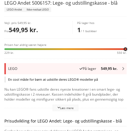
LEGO Andet 5006157: Lege- og udstillingskasse - blå
LEGO Andet
Ikke-nedsat LEGO
Vejl. pris
549,95 kr.
På lager hos
549,95 kr.
1
Fra
/ 1 butikker
Prisen har aldrig været højere
229 kr.
550 kr.
LEGO
På lager
549,95 kr.
En cool måde for børn at udstille deres LEGO® modeller på
Nu kan LEGO® fans udstille deres nyeste kreationer i en smart lege- og
udstillingskasse i 2 niveauer. Kassen indeholder 6 grå bundplader, der
holder modeller og minifigurer sikkert på plads, plus en gennemsigtig top
og en LEGO designbaggrund. Den farverige udstillingskasse giver børns
Læs mere
modeller liv, samtidig med at den holder dem rene for støv og fri for skader
og nysgerrige søskende!
Prisudvikling for LEGO Andet: Lege- og udstillingskasse - blå