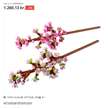
Vejl. pris
1.299,95 kr.
1.260,13 kr.
- 3%
LEGO Andet
40725
430
8+
kirsebærblomster