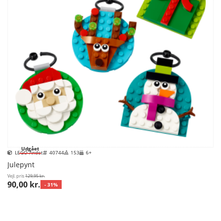
Udgået
LEGO Andet
40744
153
6+
Julepynt
Vejl. pris
129,95 kr.
90,00 kr.
- 31%