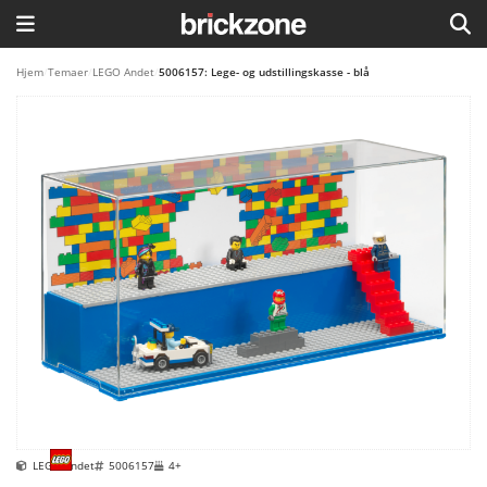
HJEM
Hjem
/
Temaer
/
LEGO Andet
/
5006157: Lege- og udstillingskasse - blå
TEMAER
BLOG
LEGO FAVORITTER
LEGO Andet
5006157
4+