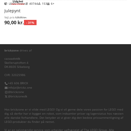
Udgået
LEGO Andet
40744
153
6+
Julepynt
Vejl. pris
129,95 kr.
90,00 kr.
- 31%
brickzone
drives af
cazaa
dot
dk
Skelleruptoften 4
DK-8600 Silkeborg
CVR: 32025986
+45 606 BRICK
info(at)brickz.one
@brickzone
@brickzonedk
Hos brickzone er vi vilde med LEGO! Og vi vil gerne dele vores passion for LEGO med
dig, så derfor har vi bygget en robot, som indsamler priser og lagerstatus hos næsten
alle danske forhandlere. Det betyder at vi giver dig den bedste prissammenligning af
LEGO-produkter du finder på nettet.
Vi er en selvstændig service som arbejder uafhængigt af The LEGO Group. Alle