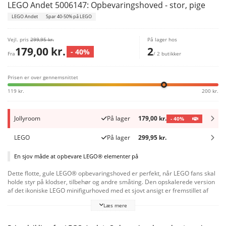
LEGO Andet 5006147: Opbevaringshoved - stor, pige
LEGO Andet
Spar 40-50% på LEGO
Vejl. pris
299,95 kr.
På lager hos
179,00 kr.
2
- 40%
Fra
/ 2 butikker
Prisen er over gennemsnittet
119 kr.
200 kr.
Jollyroom
På lager
179,00 kr.
- 40%
LEGO
På lager
299,95 kr.
En sjov måde at opbevare LEGO® elementer på
Dette flotte, gule LEGO® opbevaringshoved er perfekt, når LEGO fans skal
holde styr på klodser, tilbehør og andre småting. Den opskalerede version
af det ikoniske LEGO minifigurhoved med et sjovt ansigt er fremstillet af
slidstærk plast og har et låg, der kan løftes af. Det er ikke bare praktisk,
Læs mere
men fyldt med personlighed, og vil være en sjov tilføjelse til enhver hylde
eller et bord. Kombiner med andre LEGO indretningselementer for at
skabe et iøjnefaldende tema.