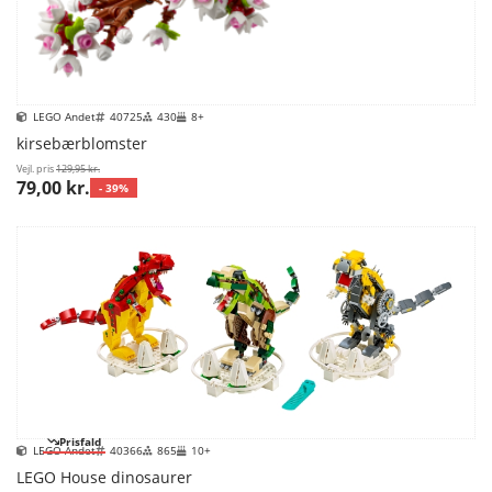
LEGO Andet
40725
430
8+
kirsebærblomster
Vejl. pris
129,95 kr.
79,00 kr.
- 39%
Prisfald
LEGO Andet
40366
865
10+
LEGO House dinosaurer