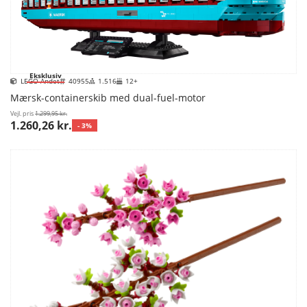
Eksklusiv
LEGO Andet
40955
1.516
12+
Mærsk-containerskib med dual-fuel-motor
Vejl. pris
1.299,95 kr.
1.260,26 kr.
- 3%