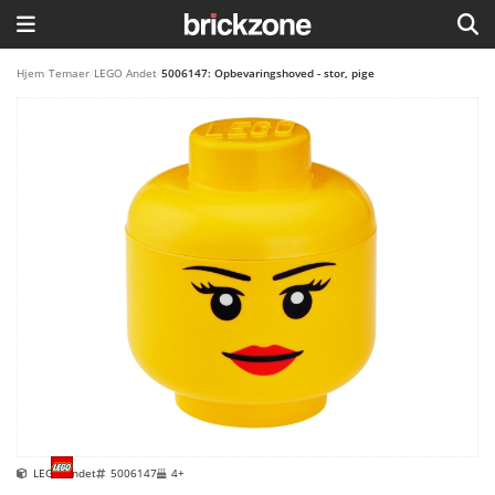
HJEM
Hjem
/
Temaer
/
LEGO Andet
/
5006147: Opbevaringshoved - stor, pige
TEMAER
BLOG
LEGO FAVORITTER
LEGO Andet
5006147
4+