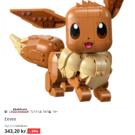
Eksklusiv
LEGO Andet
72151
587
18+
Eevee
Vejl. pris
529,95 kr.
343,20 kr.
- 35%