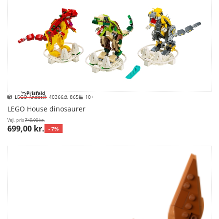
Prisfald
LEGO Andet
40366
865
10+
LEGO House dinosaurer
Vejl. pris
749,00 kr.
699,00 kr.
- 7%