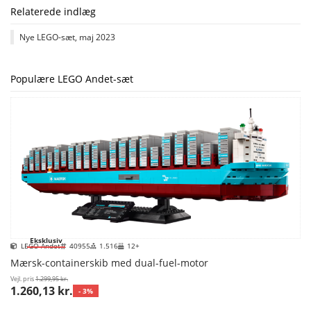
Relaterede indlæg
Nye LEGO-sæt, maj 2023
Populære LEGO Andet-sæt
Eksklusiv
LEGO Andet
40955
1.516
12+
Mærsk-containerskib med dual-fuel-motor
Vejl. pris
1.299,95 kr.
1.260,13 kr.
- 3%