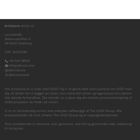
brickzone
drives af
cazaa
dot
dk
Skelleruptoften 4
DK-8600 Silkeborg
CVR: 32025986
+45 606 BRICK
info(at)brickz.one
@brickzone
@brickzonedk
Hos brickzone er vi vilde med LEGO! Og vi vil gerne dele vores passion for LEGO med
dig, så derfor har vi bygget en robot, som indsamler priser og lagerstatus hos næsten
alle danske forhandlere. Det betyder at vi giver dig den bedste prissammenligning af
LEGO-produkter du finder på nettet.
Vi er en selvstændig service som arbejder uafhængigt af The LEGO Group. Alle
produktbilleder på sitet tilhører The LEGO Group og er copyrightbeskyttede.
Flere produktlinks til eksterne sites genererer, ved klik og gennemført køb, indtjening
til brickzone.