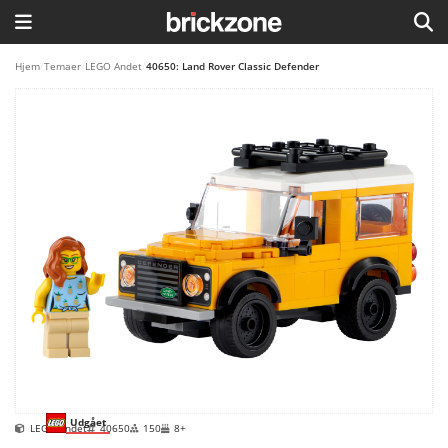
HJEM
Hjem
/
Temaer
/
LEGO Andet
/
40650: Land Rover Classic Defender
TEMAER
BLOG
LEGO FAVORITTER
Udgået
LEGO Andet
40650
150
8+