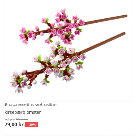
LEGO Andet
40725
430
8+
kirsebærblomster
Vejl. pris
129,95 kr.
79,00 kr.
- 39%