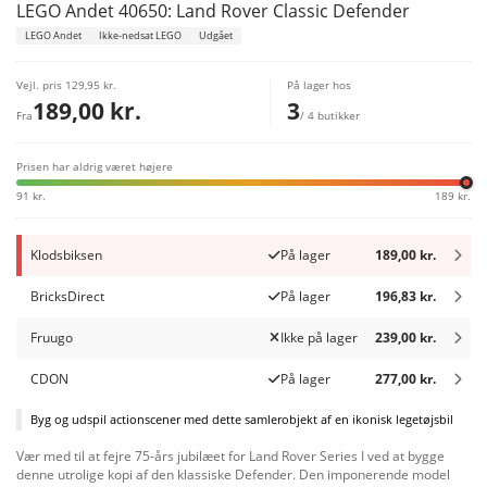
LEGO Andet 40650: Land Rover Classic Defender
LEGO Andet
Ikke-nedsat LEGO
Udgået
Vejl. pris
129,95 kr.
På lager hos
189,00 kr.
3
Fra
/ 4 butikker
Prisen har aldrig været højere
91 kr.
189 kr.
Klodsbiksen
På lager
189,00 kr.
BricksDirect
På lager
196,83 kr.
Fruugo
Ikke på lager
239,00 kr.
CDON
På lager
277,00 kr.
Byg og udspil actionscener med dette samlerobjekt af en ikonisk legetøjsbil
Vær med til at fejre 75-års jubilæet for Land Rover Series I ved at bygge
denne utrolige kopi af den klassiske Defender. Den imponerende model