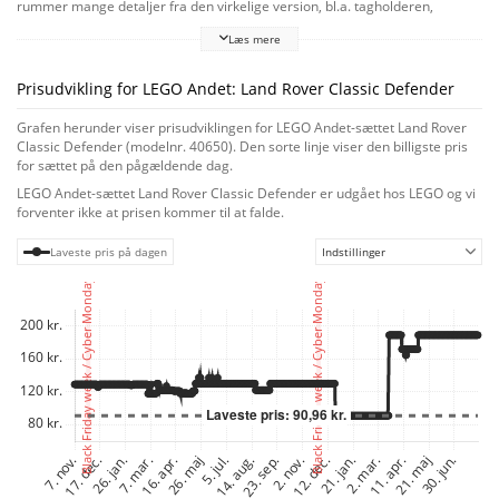
rummer mange detaljer fra den virkelige version, bl.a. tagholderen,
forlygterne, Land Rover-logoet og sidespejlene. Når legetøjsbilen er
Læs mere
bygget, kan du udstille den eller sætte minifiguren af føreren bag rattet for
at nyde actionfyldt rolleleg i høj fart!
Prisudvikling for LEGO Andet: Land Rover Classic Defender
Grafen herunder viser prisudviklingen for LEGO Andet-sættet Land Rover
Classic Defender (modelnr. 40650). Den sorte linje viser den billigste pris
for sættet på den pågældende dag.
LEGO Andet-sættet Land Rover Classic Defender er udgået hos LEGO og vi
forventer ikke at prisen kommer til at falde.
Laveste pris på dagen
Indstillinger