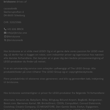
brickzone
drives af
cazaa
dot
dk
Skelleruptoften 4
DK-8600 Silkeborg
CVR: 32025986
+45 606 BRICK
info(at)brickz.one
@brickzone
@brickzonedk
Hos brickzone er vi vilde med LEGO! Og vi vil gerne dele vores passion for LEGO med
dig, så derfor har vi bygget en robot, som indsamler priser og lagerstatus hos næsten
alle danske forhandlere. Det betyder at vi giver dig den bedste prissammenligning af
LEGO-produkter du finder på nettet.
Vi er en selvstændig service som arbejder uafhængigt af The LEGO Group. Alle
produktbilleder på sitet tilhører The LEGO Group og er copyrightbeskyttede.
Flere produktlinks til eksterne sites genererer, ved klik og gennemført køb, indtjening
til brickzone.
Hos brickzone sammenligner vi priser for LEGO-produkter fra følgende 74 forhandlere:
Alternate
,
Amazon.de
,
BabySam
,
Bilka
,
BilligLeg
,
Billund Airport
,
Bog&idé
,
Boligcenter
,
Boozt.com
,
Børnenes Kartel
,
BR
,
BricksDirect
,
CDON
,
CompuMail
,
Conrad Elektronik
,
Coolshop
,
Creativ Company
,
CS MEGASTORE
,
Den Gamle Skole
,
Elefun
,
Elgiganten
,