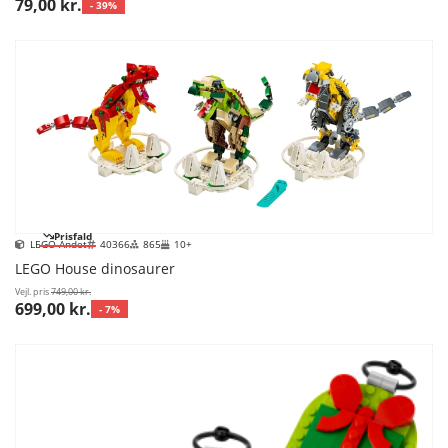
79,00 kr.
- 39%
Prisfald
LEGO Andet
40366
865
10+
LEGO House dinosaurer
Vejl. pris
749,00 kr.
699,00 kr.
- 7%