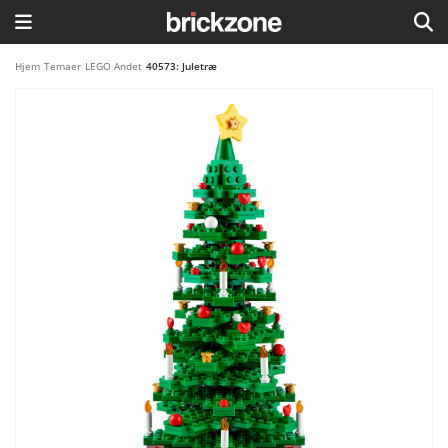
HJEM
Hjem
/
Temaer
/
LEGO Andet
/
40573: Juletræ
TEMAER
BLOG
LEGO FAVORITTER