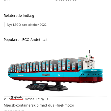
Relaterede indlæg
Nye LEGO-sæt, oktober 2022
Populære LEGO Andet-sæt
Eksklusiv
LEGO Andet
40955
1.516
12+
Mærsk-containerskib med dual-fuel-motor
Vejl. pris
1.299,95 kr.