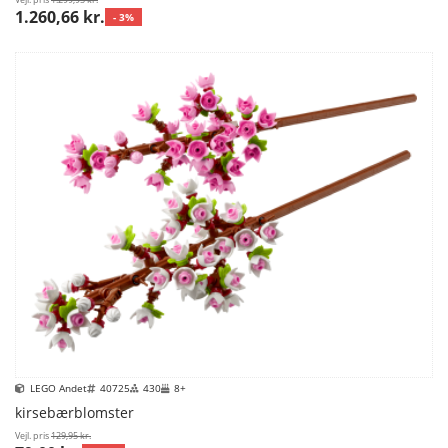
1.260,66 kr.
- 3%
LEGO Andet
40725
430
8+
kirsebærblomster
Vejl. pris
129,95 kr.