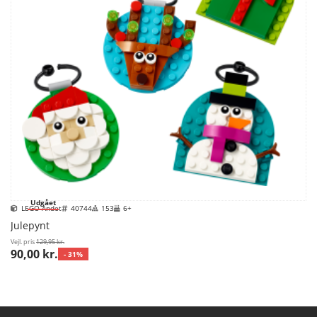
Udgået
LEGO Andet
40744
153
6+
Julepynt
Vejl. pris
129,95 kr.
90,00 kr.
- 31%