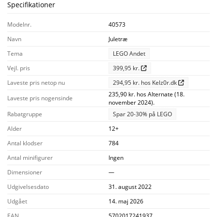
Specifikationer
Modelnr.
40573
Navn
Juletræ
Tema
LEGO Andet
Vejl. pris
399,95 kr.
Laveste pris netop nu
294,95 kr. hos Kelz0r.dk
235,90 kr. hos Alternate (18.
Laveste pris nogensinde
november 2024).
Rabatgruppe
Spar 20-30% på LEGO
Alder
12+
Antal klodser
784
Antal minifigurer
Ingen
Dimensioner
—
Udgivelsesdato
31. august 2022
Udgået
14. maj 2026
EAN
5702017241937