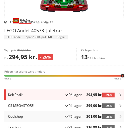
Udgået
LEGO Andet
40573
784
12+
LEGO Andet 40573: Juletræ
LEGO Andet
Spar 20-30% på LEGO
Udgået
Vejl. pris
399,95 kr.
På lager hos
294,95 kr.
13
- 26%
Fra
/ 15 butikker
Prisen har aldrig været højere
236 kr.
295 kr.
Kelz0r.dk
På lager
294,95 kr.
- 26%
CS MEGASTORE
På lager
299,00 kr.
- 25%
Coolshop
På lager
301,00 kr.
- 25%
TradeInn
På lager
316,99 kr.
- 21%