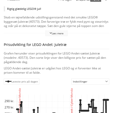
Rigtig glædelig LEGO® jul!
Skab en iøjnefaldende udstillingsgenstand med det smukke LEGO®
byggesæt Juletræ (40573). Det farverige træ er fyldt med pynt og stearinlys
og står på et dekorativt tæppe. Sæt den gule stjerne på toppen som den
perfekte afslutning. Med denne 2-i-1-model kan du vælge at bygge 1 træ
Læs mere
eller 2 mindre træer.
Prisudvikling for LEGO Andet: Juletræ
Grafen herunder viser prisudviklingen for LEGO Andet-sættet Juletræ
(modelnr. 40573). Den sorte linje viser den billigste pris for sættet på den
pågældende dag.
LEGO Andet-sættet Juletræ er udgået hos LEGO og vi forventer ikke at
prisen kommer til at falde.
Laveste pris på dagen
Indstillinger