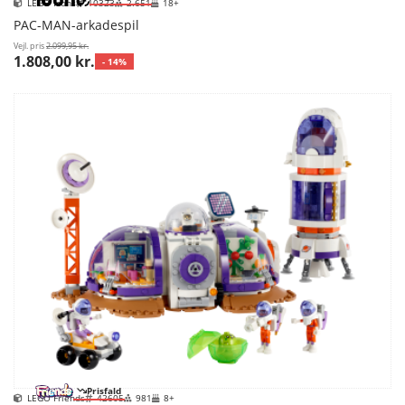
LEGO Icons
10323
2.651
18+
PAC-MAN-arkadespil
Vejl. pris
2.099,95 kr.
1.808,00 kr.
- 14%
Prisfald
LEGO Friends
42605
981
8+