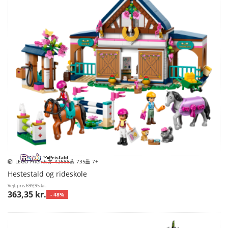
Prisfald
LEGO Friends
42688
735
7+
Hestestald og rideskole
Vejl. pris
699,95 kr.
363,35 kr.
- 48%