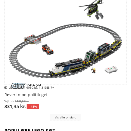
Prisfald
LEGO City
60508
1.313
7+
Røveri mod polititoget
Vejl. pris
1.599,95 kr.
831,35 kr.
- 48%
Vis alle prisfald
POPULÆRE LEGO-SÆT