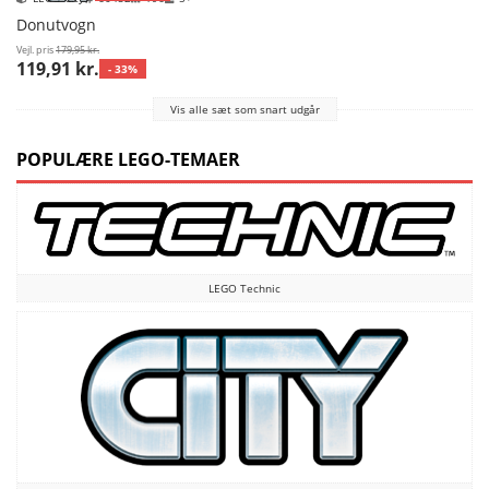
Donutvogn
Vejl. pris
179,95 kr.
119,91 kr.
- 33%
Vis alle sæt som snart udgår
POPULÆRE LEGO-TEMAER
LEGO Technic