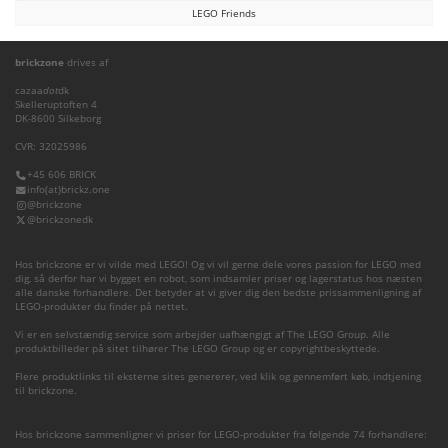
LEGO Friends
brickzone
drives af
cazaa
dot
dk
Skelleruptoften 4
DK-8600 Silkeborg
CVR: 32025986
+45 606 BRICK
info(at)brickz.one
@brickzone
@brickzonedk
Hos brickzone er vi vilde med LEGO! Og vi vil gerne dele vores passion for LEGO med
dig, så derfor har vi bygget en robot, som indsamler priser og lagerstatus hos næsten
alle danske forhandlere. Det betyder at vi giver dig den bedste prissammenligning af
LEGO-produkter du finder på nettet.
Vi er en selvstændig service som arbejder uafhængigt af The LEGO Group. Alle
produktbilleder på sitet tilhører The LEGO Group og er copyrightbeskyttede.
Flere produktlinks til eksterne sites genererer, ved klik og gennemført køb, indtjening
til brickzone.
Hos brickzone sammenligner vi priser for LEGO-produkter fra følgende 74 forhandlere: