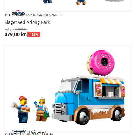
LEGO One Piece
75638
926
9+
Slaget ved Arlong Park
Vejl. pris
699,95 kr.
479,00 kr.
- 32%
Udgår snart
LEGO City
60452
196
5+