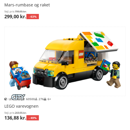
Mars-rumbase og raket
Vejl. pris
799,95 kr.
299,00 kr.
- 63%
LEGO City
60500
276
6+
LEGO varevognen
Vejl. pris
269,95 kr.
136,88 kr.
- 49%