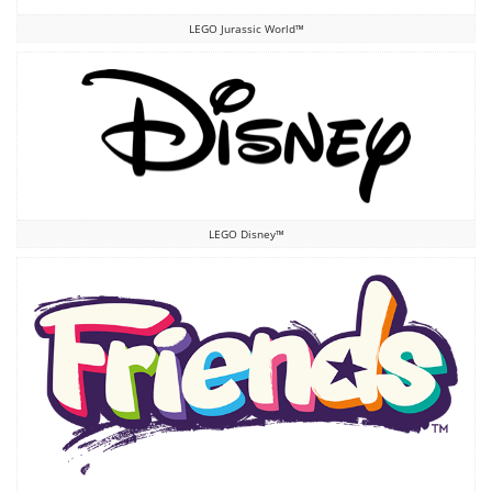
LEGO Jurassic World™
LEGO Disney™