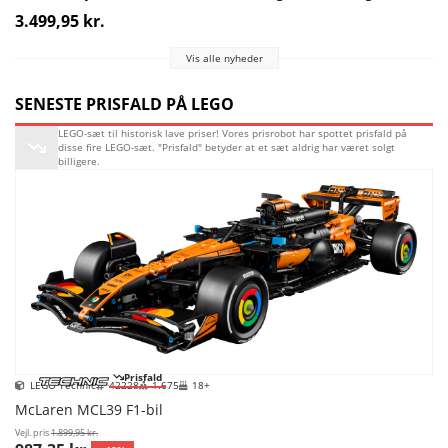
3.499,95 kr.
Vis alle nyheder
SENESTE PRISFALD PÅ LEGO
LEGO-sæt til historisk lave priser! Vores prisrobot har spottet prisfald på
disse fire LEGO-sæt. "Prisfald" betyder at et sæt aldrig har været solgt
billigere.
Prisfald
LEGO Technic
42228
1.675
18+
McLaren MCL39 F1-bil
Vejl. pris
1.899,95 kr.