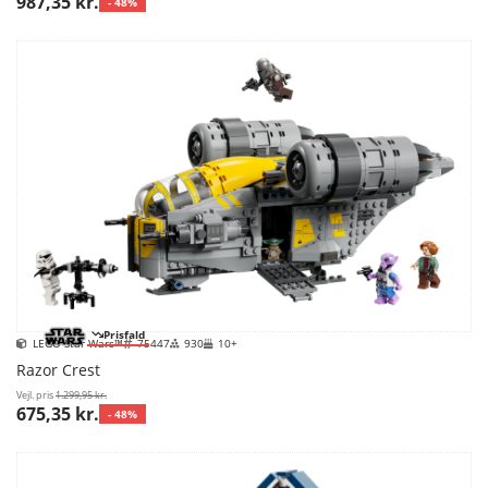
987,35 kr.
- 48%
Prisfald
LEGO Star Wars™
75447
930
10+
Razor Crest
Vejl. pris
1.299,95 kr.
675,35 kr.
- 48%