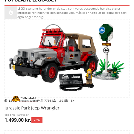
LEGO-sættene herunder er de sæt, som vores besøgende har vist størst
interesse for inden for den seneste uge. Måske er nogle af de populære sæt
også noget for dig?
Prisfald
LEGO Jurassic World™
77984
1.924
18+
Jurassic Park Jeep Wrangler
Vejl. pris
1.599,95 kr.
1.499,00 kr.
- 6%